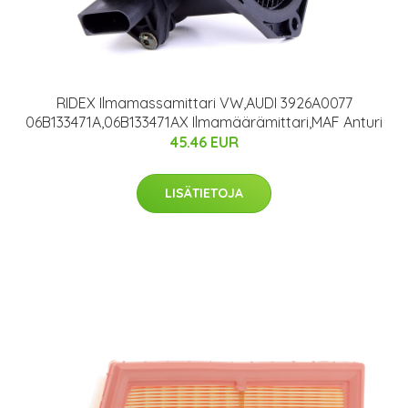
RIDEX Ilmamassamittari VW,AUDI 3926A0077
06B133471A,06B133471AX Ilmamäärämittari,MAF Anturi
45.46 EUR
LISÄTIETOJA