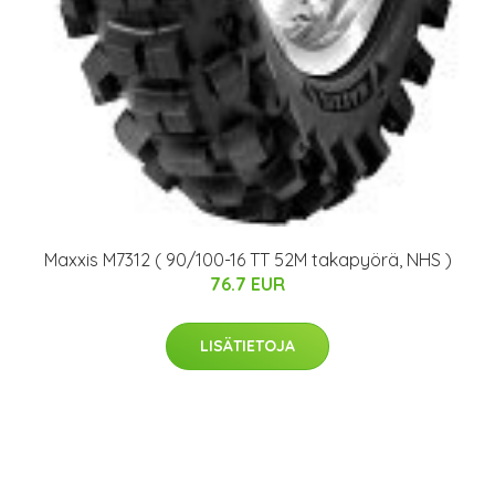
Maxxis M7312 ( 90/100-16 TT 52M takapyörä, NHS )
76.7 EUR
LISÄTIETOJA