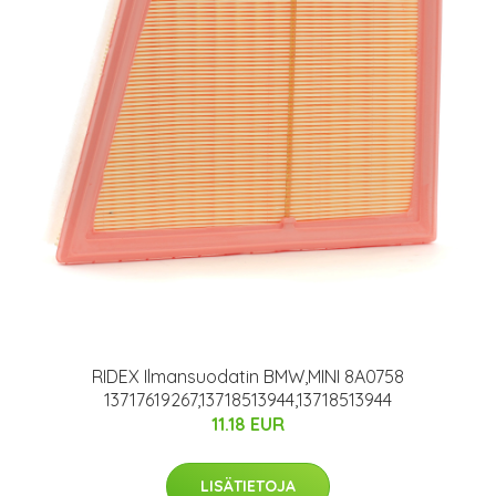
RIDEX Ilmansuodatin BMW,MINI 8A0758
13717619267,13718513944,13718513944
11.18 EUR
LISÄTIETOJA