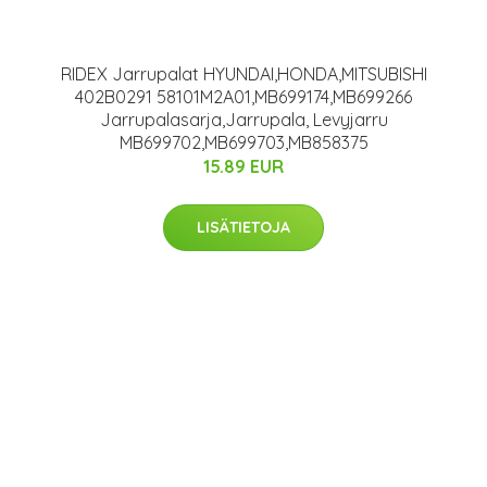
RIDEX Jarrupalat HYUNDAI,HONDA,MITSUBISHI
402B0291 58101M2A01,MB699174,MB699266
Jarrupalasarja,Jarrupala, Levyjarru
MB699702,MB699703,MB858375
15.89 EUR
LISÄTIETOJA