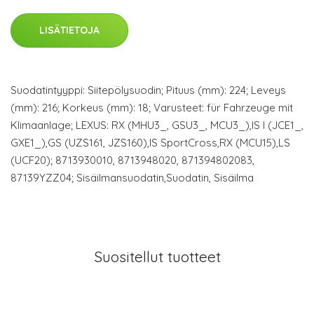
LISÄTIETOJA
Suodatintyyppi: Siitepölysuodin; Pituus (mm): 224; Leveys
(mm): 216; Korkeus (mm): 18; Varusteet: für Fahrzeuge mit
Klimaanlage; LEXUS: RX (MHU3_, GSU3_, MCU3_),IS I (JCE1_,
GXE1_),GS (UZS161, JZS160),IS SportCross,RX (MCU15),LS
(UCF20); 8713930010, 8713948020, 871394802083,
87139YZZ04; Sisäilmansuodatin,Suodatin, Sisäilma
Suositellut tuotteet