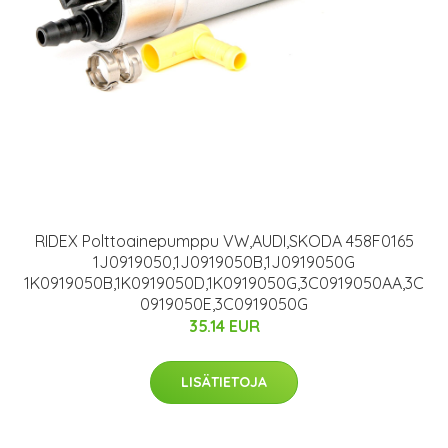
RIDEX Polttoainepumppu VW,AUDI,SKODA 458F0165
1J0919050,1J0919050B,1J0919050G
1K0919050B,1K0919050D,1K0919050G,3C0919050AA,3C
0919050E,3C0919050G
35.14 EUR
LISÄTIETOJA