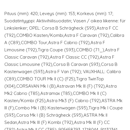
Pituus (mm): 420; Leveys (mm): 153; Korkeus (mm): 17;
Suodatintyyppi: Aktiivihiilisuodatin; Vasen / oikea liikenne: für
Linkslenker; OPEL: Corsa B Schrägheck (S93),Astra F CC
(T92),COMBO Kasten/Kombi,Astra F Caravan (T92),Calibra
A (C89),COMBO Tour,Astra F Cabrio (T92),Astra F
Limousine (T92),Tigra Coupe (S93),COMBO (71_),Astra F
Classic Caravan (T92),Astra F Classic CC (T92),Astra F
Classic Limousine (T92),Corsa B Caravan (S93),Corsa B
Kastenwagen (S93),Astra F Van (T92); VAUXHALL: Calibra
(C89),COMBO TOUR Mk II (C) (F25),Tigra TwinTop
(X04),CORSAVAN Mk I (B),Astravan Mk III (F) (T92),Astra
Mk2 Cabrio (T85),Astramax (T85),COMBO Mk II (C)
Kasten/Kombi (F25),Astra Mk3 (F) Cabrio (T92),ASTRA Mk
III (F),Combo Mk I (B) Kastenwagen (S93),Tigra Mk I Coupe
(S93),Corsa Mk I (B) Schrägheck (S93),ASTRA Mk II
Sedan,Astra Mk III (F) Kombi (T92),Astra Mk III (F) CC
(T92),Astra Mk II CC (T85); 905658793, 1718044, 91132361,