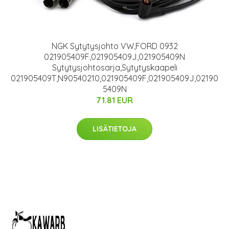
NGK Sytytysjohto VW,FORD 0932
021905409F,021905409J,021905409N
Sytytysjohtosarja,Sytytyskaapeli
021905409T,N90540210,021905409F,021905409J,02190
5409N
71.81 EUR
LISÄTIETOJA