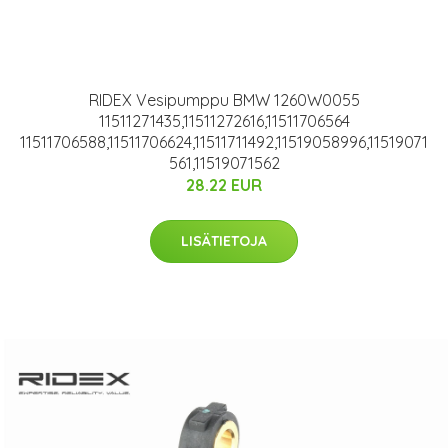
RIDEX Vesipumppu BMW 1260W0055
11511271435,11511272616,11511706564
11511706588,11511706624,11511711492,11519058996,11519071
561,11519071562
28.22 EUR
LISÄTIETOJA