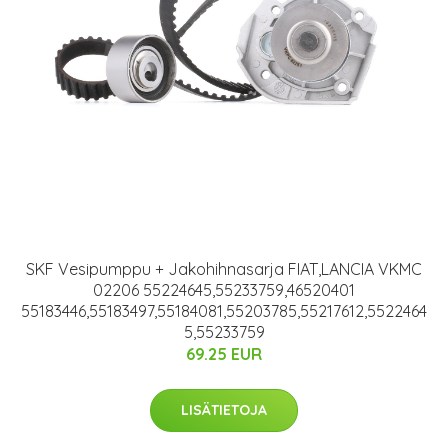
SKF Vesipumppu + Jakohihnasarja FIAT,LANCIA VKMC
02206 55224645,55233759,46520401
55183446,55183497,55184081,55203785,55217612,5522464
5,55233759
69.25 EUR
LISÄTIETOJA