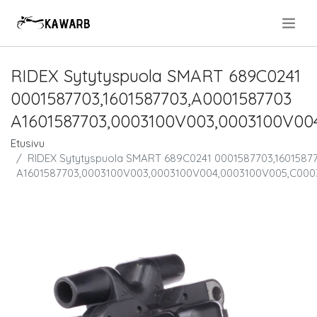
.
RIDEX Sytytyspuola SMART 689C0241
0001587703,1601587703,A0001587703
A1601587703,0003100V003,0003100V00
Etusivu
RIDEX Sytytyspuola SMART 689C0241 0001587703,1601587
A1601587703,0003100V003,0003100V004,0003100V005,C00