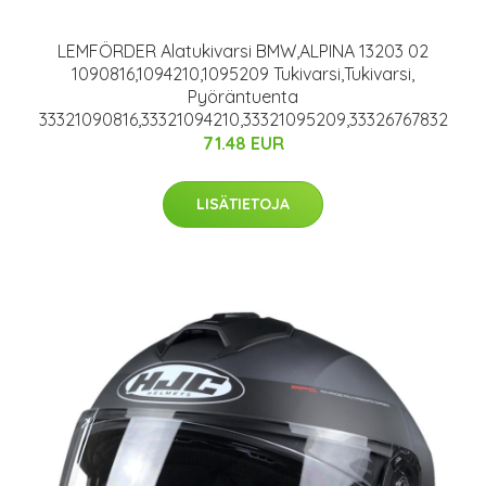
LEMFÖRDER Alatukivarsi BMW,ALPINA 13203 02
1090816,1094210,1095209 Tukivarsi,Tukivarsi,
Pyöräntuenta
33321090816,33321094210,33321095209,33326767832
71.48 EUR
LISÄTIETOJA