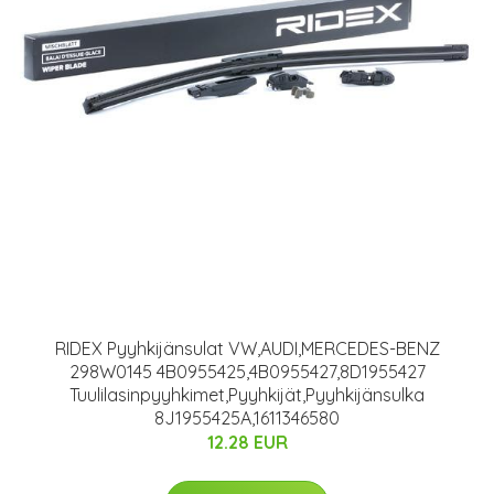
RIDEX Pyyhkijänsulat VW,AUDI,MERCEDES-BENZ
298W0145 4B0955425,4B0955427,8D1955427
Tuulilasinpyyhkimet,Pyyhkijät,Pyyhkijänsulka
8J1955425A,1611346580
12.28 EUR