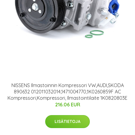
NISSENS Ilmastoinnin Kompressori VW,AUDI,SKODA
890632 012011032014,1471004770,1K0260859F AC
Kompressori,Kompressori, Ilmastointilaite 1K0820803E
216.06 EUR
LISÄTIETOJA