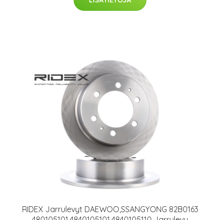
RIDEX Jarrulevyt DAEWOO,SSANGYONG 82B0163
480105101,4840105101,4840105110 Jarrulevy