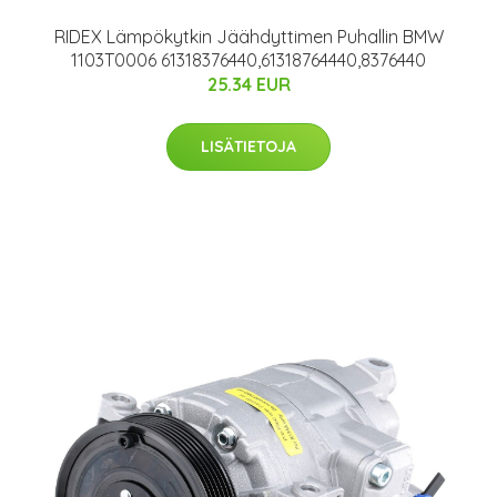
RIDEX Lämpökytkin Jäähdyttimen Puhallin BMW
1103T0006 61318376440,61318764440,8376440
25.34 EUR
LISÄTIETOJA