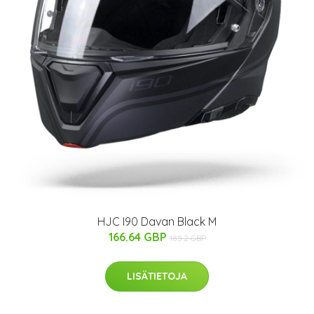
HJC I90 Davan Black M
166.64 GBP
185.2 GBP
LISÄTIETOJA