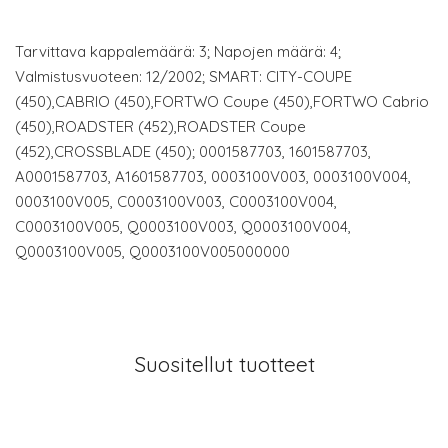
Tarvittava kappalemäärä: 3; Napojen määrä: 4;
Valmistusvuoteen: 12/2002; SMART: CITY-COUPE
(450),CABRIO (450),FORTWO Coupe (450),FORTWO Cabrio
(450),ROADSTER (452),ROADSTER Coupe
(452),CROSSBLADE (450); 0001587703, 1601587703,
A0001587703, A1601587703, 0003100V003, 0003100V004,
0003100V005, C0003100V003, C0003100V004,
C0003100V005, Q0003100V003, Q0003100V004,
Q0003100V005, Q0003100V005000000
Suositellut tuotteet