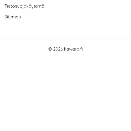
Tietosuojakäytäntö
Sitemap
© 2026 kawarb.fi