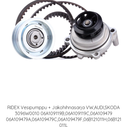
RIDEX Vesipumppu + Jakohihnasarja VW,AUDI,SKODA
3096W0010 06A109119B,06A109119C,06A109479
06A109479A,06A109479C,06A109479F,06B121011H,06B121
011L