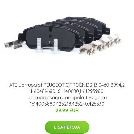
ATE Jarrupalat PEUGEOT,CITROËN,DS 13.0460-3994.2
1610489680,1611140680,1611293980
Jarrupalasarja,Jarrupala, Levyjarru
1614005880,425218,425240,425330
29.99 EUR
LISÄTIETOJA