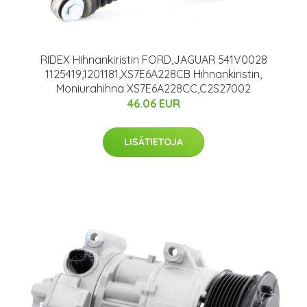
RIDEX Hihnankiristin FORD,JAGUAR 541V0028
1125419,1201181,XS7E6A228CB Hihnankiristin,
Moniurahihna XS7E6A228CC,C2S27002
46.06 EUR
LISÄTIETOJA