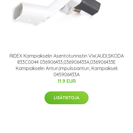
RIDEX Kampiakselin Asentotunnistin VW,AUDI,SKODA
833C0044 036906433,036906433A,036906433E
Kampiakselin Anturi,Impulssianturi, Kampiakseli
045906433A
11.9 EUR
LISÄTIETOJA