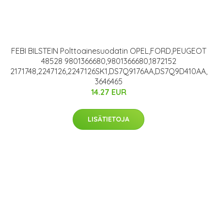
FEBI BILSTEIN Polttoainesuodatin OPEL,FORD,PEUGEOT
48528 9801366680,9801366680,1872152
2171748,2247126,2247126SK1,DS7Q9176AA,DS7Q9D410AA,
3646465
14.27 EUR
LISÄTIETOJA