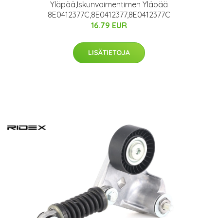
Yläpää,Iskunvaimentimen Yläpää
8E0412377C,8E0412377,8E0412377C
16.79 EUR
LISÄTIETOJA