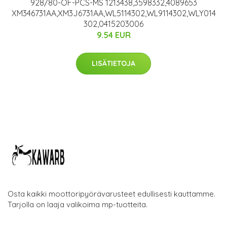
928/80-OF-PCS-MS 1213438,3598332,4089653
XM346731AA,XM3J6731AA,WL5114302,WL9114302,WLY014
302,0415203006
9.54 EUR
LISÄTIETOJA
Osta kaikki moottoripyörävarusteet edullisesti kauttamme.
Tarjolla on laaja valikoima mp-tuotteita.