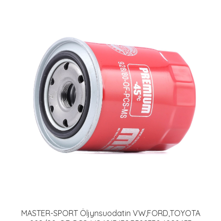
MASTER-SPORT Öljynsuodatin VW,FORD,TOYOTA