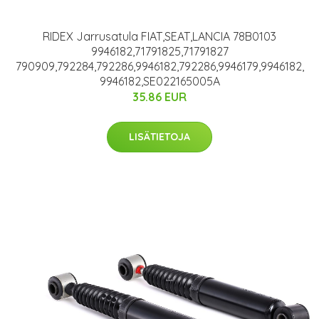
RIDEX Jarrusatula FIAT,SEAT,LANCIA 78B0103
9946182,71791825,71791827
790909,792284,792286,9946182,792286,9946179,9946182,
9946182,SE022165005A
35.86 EUR
LISÄTIETOJA