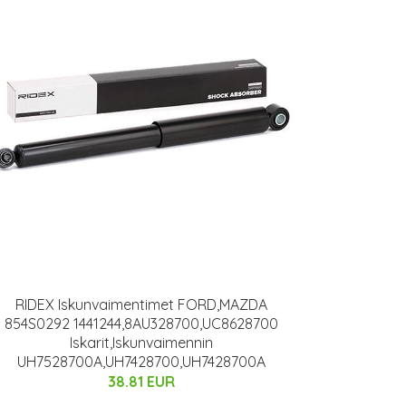
RIDEX Iskunvaimentimet FORD,MAZDA
854S0292 1441244,8AU328700,UC8628700
Iskarit,Iskunvaimennin
UH7528700A,UH7428700,UH7428700A
38.81 EUR