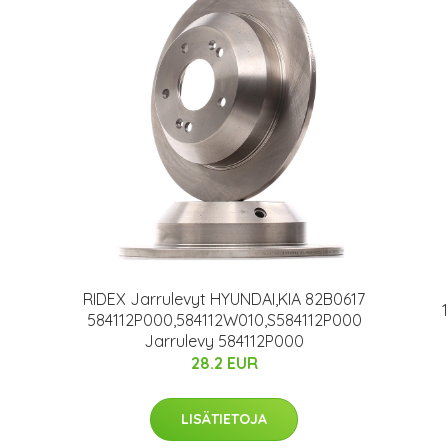
RIDEX Jarrulevyt HYUNDAI,KIA 82B0617
584112P000,584112W010,S584112P000
Jarrulevy 584112P000
28.2 EUR
n
LISÄTIETOJA