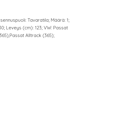
Asennuspuoli: Tavaratila; Määrä: 1;
130; Leveys (cm): 123; VW: Passat
365),Passat Alltrack (365);