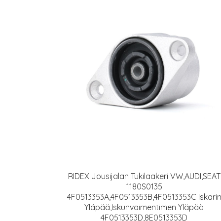
RIDEX Jousijalan Tukilaakeri VW,AUDI,SEAT
1180S0135
4F0513353A,4F0513353B,4F0513353C Iskari
Yläpää,Iskunvaimentimen Yläpää
4F0513353D,8E0513353D