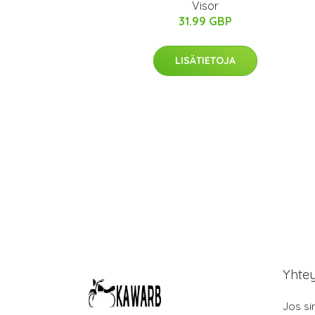
Visor
31.99 GBP
LISÄTIETOJA
Yhte
Jos si