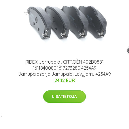
RIDEX Jarrupalat CITROËN 402B0881
1611840080,1617273280,4254A9
Jarrupalasarja,Jarrupala, Levyjarru 4254A9
24.12 EUR
LISÄTIETOJA
,