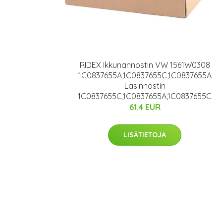
RIDEX Ikkunannostin VW 1561W0308
1C0837655A,1C0837655C,1C0837655A
Lasinnostin
1C0837655C,1C0837655A,1C0837655C
61.4 EUR
LISÄTIETOJA