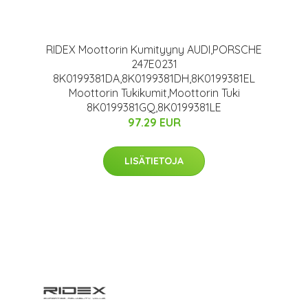
RIDEX Moottorin Kumityyny AUDI,PORSCHE
247E0231
8K0199381DA,8K0199381DH,8K0199381EL
Moottorin Tukikumit,Moottorin Tuki
8K0199381GQ,8K0199381LE
97.29 EUR
LISÄTIETOJA