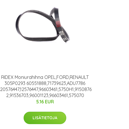
RIDEX Moniurahihna OPEL,FORD,RENAULT
305P0293 60551888,71739623,ADU7786
120576447,12576447,96603461,5750H1,9150876
2,91536703,96001123,96603461,575070
5.16 EUR
LISÄTIETOJA