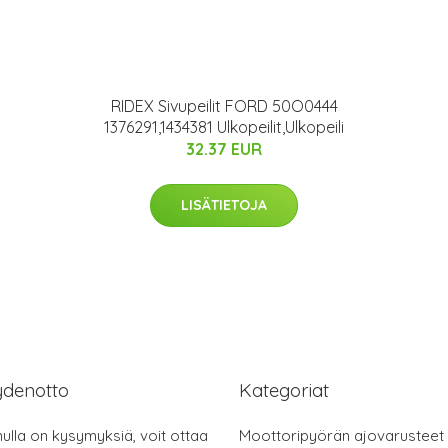
RIDEX Sivupeilit FORD 50O0444
1376291,1434381 Ulkopeilit,Ulkopeili
32.37 EUR
LISÄTIETOJA
ydenotto
Kategoriat
nulla on kysymyksiä, voit ottaa
Moottoripyörän ajovarusteet