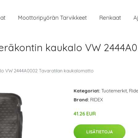
at
Moottoripyörän Tarvikkeet
Renkaat
A
peräkontin kaukalo VW 2444A0
kalo VW 2444A0002 Tavaratilan kaukalomatto
Kategoriat:
Tuotemerkit
,
Rid
Brand:
RIDEX
41.26 EUR
LISÄTIETOJA