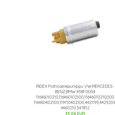
RIDEX Polttoainepumppu VW,MERCEDES-
BENZ,BMW 458F0004
11646010210,116460102100,11646010210000
116460402100,119110402100,4421193,4429209
4460210,547812
33.06 EUR