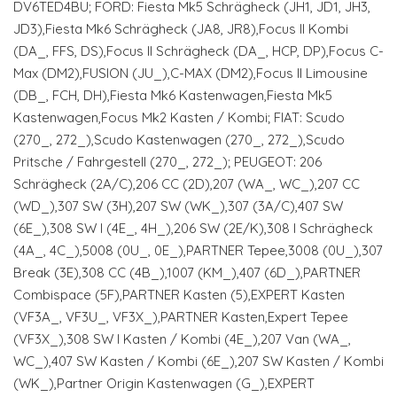
DV6TED4BU; FORD: Fiesta Mk5 Schrägheck (JH1, JD1, JH3,
JD3),Fiesta Mk6 Schrägheck (JA8, JR8),Focus II Kombi
(DA_, FFS, DS),Focus II Schrägheck (DA_, HCP, DP),Focus C-
Max (DM2),FUSION (JU_),C-MAX (DM2),Focus II Limousine
(DB_, FCH, DH),Fiesta Mk6 Kastenwagen,Fiesta Mk5
Kastenwagen,Focus Mk2 Kasten / Kombi; FIAT: Scudo
(270_, 272_),Scudo Kastenwagen (270_, 272_),Scudo
Pritsche / Fahrgestell (270_, 272_); PEUGEOT: 206
Schrägheck (2A/C),206 CC (2D),207 (WA_, WC_),207 CC
(WD_),307 SW (3H),207 SW (WK_),307 (3A/C),407 SW
(6E_),308 SW I (4E_, 4H_),206 SW (2E/K),308 I Schrägheck
(4A_, 4C_),5008 (0U_, 0E_),PARTNER Tepee,3008 (0U_),307
Break (3E),308 CC (4B_),1007 (KM_),407 (6D_),PARTNER
Combispace (5F),PARTNER Kasten (5),EXPERT Kasten
(VF3A_, VF3U_, VF3X_),PARTNER Kasten,Expert Tepee
(VF3X_),308 SW I Kasten / Kombi (4E_),207 Van (WA_,
WC_),407 SW Kasten / Kombi (6E_),207 SW Kasten / Kombi
(WK_),Partner Origin Kastenwagen (G_),EXPERT