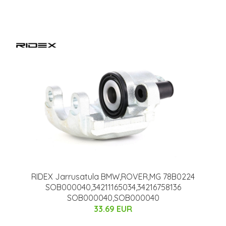
RIDEX Jarrusatula BMW,ROVER,MG 78B0224
SOB000040,34211165034,34216758136
SOB000040,SOB000040
33.69 EUR