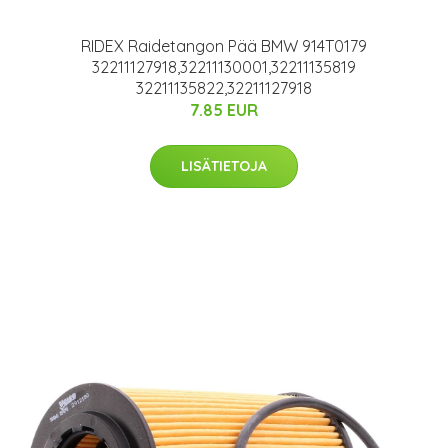
RIDEX Raidetangon Pää BMW 914T0179
32211127918,32211130001,32211135819
32211135822,32211127918
7.85 EUR
LISÄTIETOJA