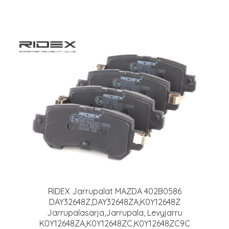
RIDEX Jarrupalat MAZDA 402B0586
DAY32648Z,DAY32648ZA,K0Y12648Z
Jarrupalasarja,Jarrupala, Levyjarru
K0Y12648ZA,K0Y12648ZC,K0Y12648ZC9C