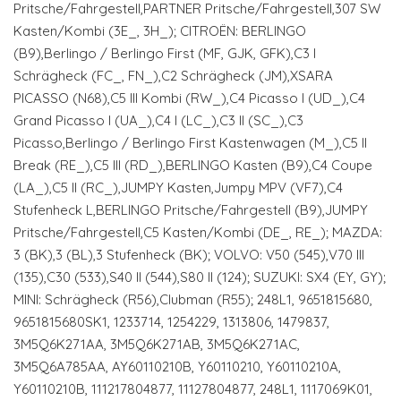
Pritsche/Fahrgestell,PARTNER Pritsche/Fahrgestell,307 SW
Kasten/Kombi (3E_, 3H_); CITROËN: BERLINGO
(B9),Berlingo / Berlingo First (MF, GJK, GFK),C3 I
Schrägheck (FC_, FN_),C2 Schrägheck (JM),XSARA
PICASSO (N68),C5 III Kombi (RW_),C4 Picasso I (UD_),C4
Grand Picasso I (UA_),C4 I (LC_),C3 II (SC_),C3
Picasso,Berlingo / Berlingo First Kastenwagen (M_),C5 II
Break (RE_),C5 III (RD_),BERLINGO Kasten (B9),C4 Coupe
(LA_),C5 II (RC_),JUMPY Kasten,Jumpy MPV (VF7),C4
Stufenheck L,BERLINGO Pritsche/Fahrgestell (B9),JUMPY
Pritsche/Fahrgestell,C5 Kasten/Kombi (DE_, RE_); MAZDA:
3 (BK),3 (BL),3 Stufenheck (BK); VOLVO: V50 (545),V70 III
(135),C30 (533),S40 II (544),S80 II (124); SUZUKI: SX4 (EY, GY);
MINI: Schrägheck (R56),Clubman (R55); 248L1, 9651815680,
9651815680SK1, 1233714, 1254229, 1313806, 1479837,
3M5Q6K271AA, 3M5Q6K271AB, 3M5Q6K271AC,
3M5Q6A785AA, AY60110210B, Y60110210, Y60110210A,
Y60110210B, 111217804877, 11127804877, 248L1, 1117069K01,