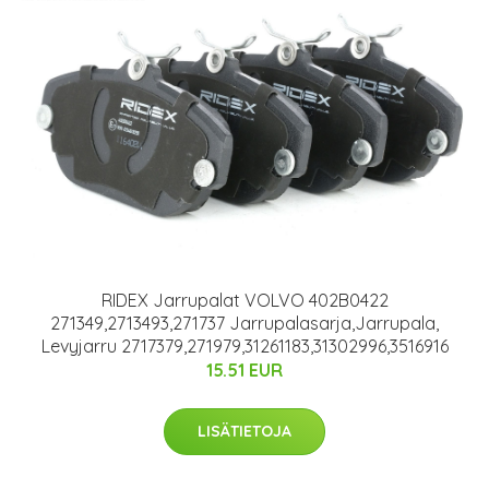
RIDEX Jarrupalat VOLVO 402B0422
271349,2713493,271737 Jarrupalasarja,Jarrupala,
Levyjarru 2717379,271979,31261183,31302996,3516916
15.51 EUR
LISÄTIETOJA