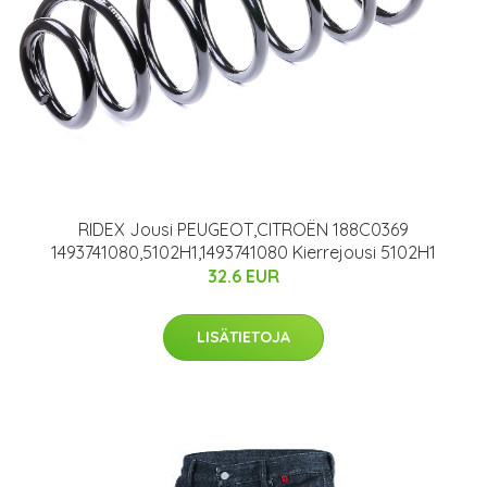
RIDEX Jousi PEUGEOT,CITROËN 188C0369
1493741080,5102H1,1493741080 Kierrejousi 5102H1
32.6 EUR
LISÄTIETOJA