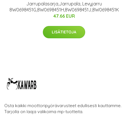
Jarrupalasarja,Jarrupala, Levyjarru
8W0698451G,8W0698451H,8W0698451J,8W0698451K
47.66 EUR
LISÄTIETOJA
Osta kaikki moottoripyörävarusteet edullisesti kauttamme.
Tarjolla on laaja valikoima mp-tuotteita.