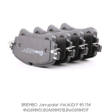
BREMBO Jarrupalat VW,AUDI P 85 154
4N0698451,80A698451B,8W0698451F