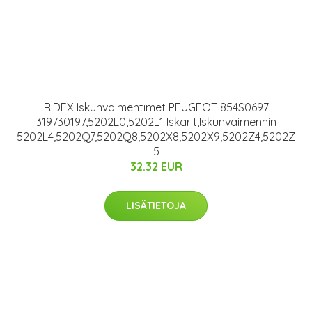
RIDEX Iskunvaimentimet PEUGEOT 854S0697
319730197,5202L0,5202L1 Iskarit,Iskunvaimennin
5202L4,5202Q7,5202Q8,5202X8,5202X9,5202Z4,5202Z
5
32.32 EUR
LISÄTIETOJA