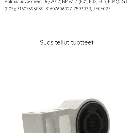
Valmistusvuoteen: 06/2012; BMW: 7 (F01, F02, F03, F04),5 GT
(F07); 31607593039, 31607606027, 7593039, 7606027
Suositellut tuotteet