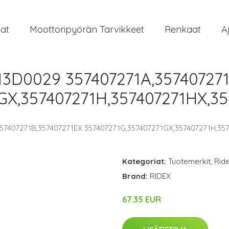
at
Moottoripyörän Tarvikkeet
Renkaat
A
13D0029 357407271A,35740727
GX,357407271H,357407271HX,35
57407271B,357407271EX 357407271G,357407271GX,357407271H,35
Kategoriat:
Tuotemerkit
,
Rid
Brand:
RIDEX
67.35 EUR