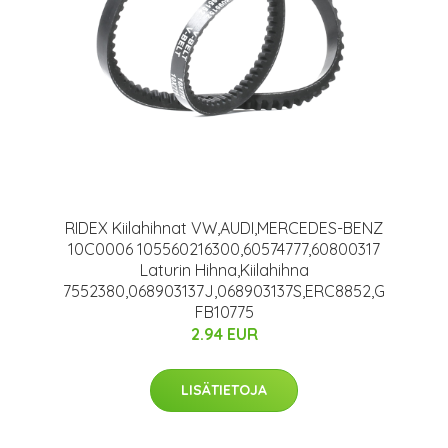
RIDEX Kiilahihnat VW,AUDI,MERCEDES-BENZ
10C0006 105560216300,60574777,60800317
Laturin Hihna,Kiilahihna
7552380,068903137J,068903137S,ERC8852,G
FB10775
2.94 EUR
LISÄTIETOJA