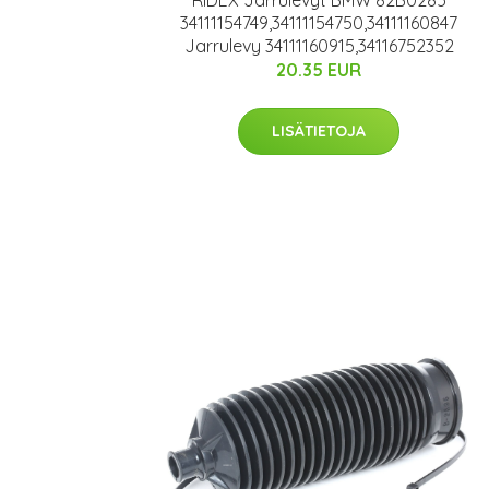
RIDEX Jarrulevyt BMW 82B0285
34111154749,34111154750,34111160847
Jarrulevy 34111160915,34116752352
20.35 EUR
LISÄTIETOJA