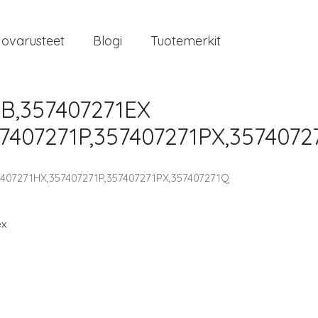
jovarusteet
Blogi
Tuotemerkit
1B,357407271EX
7407271P,357407271PX,3574072
7407271HX,357407271P,357407271PX,357407271Q
ex