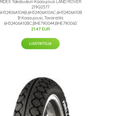
RIDEX Takaluukun Kaasujousi LAND ROVER
219G0577
6H32406A10AB,6H32406A10AC,6H32406A10B
B Kaasujousi, Tavaratila
6H32406A10BC,BHE790044,BHE790060
21.47 EUR
LISÄTIETOJA