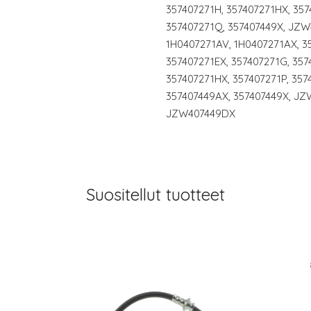
357407271H, 357407271HX, 357
357407271Q, 357407449X, JZW
1H0407271AV, 1H0407271AX, 3
357407271EX, 357407271G, 357
357407271HX, 357407271P, 357
357407449AX, 357407449X, J
JZW407449DX
Suositellut tuotteet