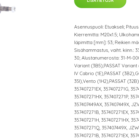
LISÄTIETOJA
Asennuspuoli: Etuakseli; Pituu
Kierremitta: M20x1.5; Ulkohamm
läpimitta [mm]: 53; Reikien m
Sisähammastus, vaiht. kiinn.: 
30; Alustanumerosta: 31-M-000
Variant (3B5),PASSAT Variant (3
IV Cabrio (1E),PASSAT (3B2),GO
35I),Vento (1H2),PASSAT (32B)
357407271EX, 357407271G, 357
357407271HX, 357407271P, 357
357407449AX, 357407449X, JZ
357407271B, 357407271EX, 357
357407271H, 357407271HX, 357
357407271Q, 357407449X, JZW
357407271B, 357407271EX, 357