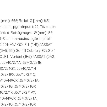
s (mm): 556; Reikä-Ø [mm]: 8.3;
astus, pyöränpuoli: 22; Tiivisteen
äärä: 6; Reikäympyrä-Ø [mm]: 86;
33; Sisähammastus, pyöränpuoli:
 001; VW: GOLF III (1H1),PASSAT
A5, 35I),Golf III Cabrio (1E7),Golf
LF III Variant (1H5),PASSAT (3A2,
; 357407271A, 357407271B,
407271GX, 357407271H,
407271PX, 357407271Q,
W407449CX, 357407271A,
407271G, 357407271GX,
407271P, 357407271PX,
407449CX, 357407271A,
407271G, 357407271GX,