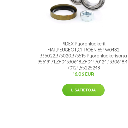
RIDEX Pyöränlaakerit
FIAT,PEUGEOT,CITROËN 654W0482
335022,373020,373515 Pyöränlaakerisarja
95619171,ZF04330648,ZF04470124,4330648,4
70124,55225248
16.06 EUR
LISÄTIETOJA