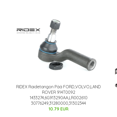
RIDEX Raidetangon Pää FORD,VOLVO,LAND
ROVER 914T0092
1433274,6G913290AA,LR002610
30776249,31280000,31302344
10.79 EUR