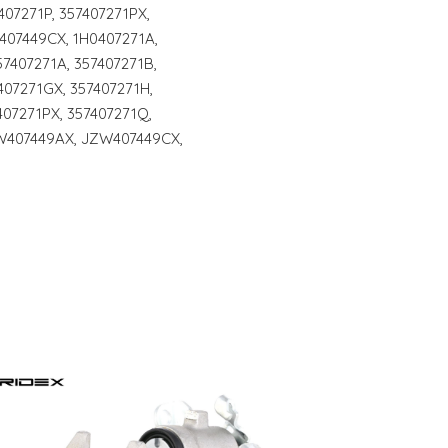
407271P, 357407271PX,
407449CX, 1H0407271A,
57407271A, 357407271B,
407271GX, 357407271H,
407271PX, 357407271Q,
ZW407449AX, JZW407449CX,