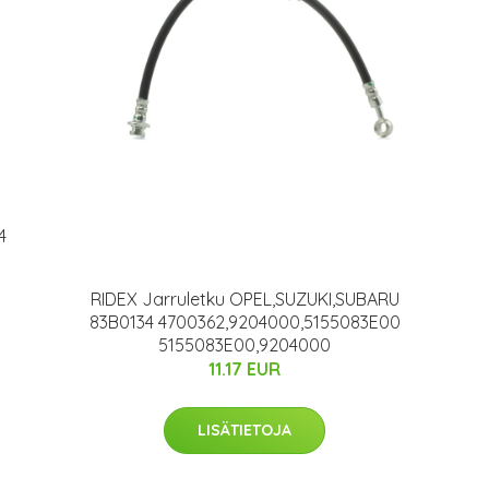
4
RIDEX Jarruletku OPEL,SUZUKI,SUBARU
83B0134 4700362,9204000,5155083E00
5155083E00,9204000
11.17 EUR
LISÄTIETOJA