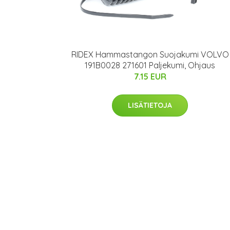
RIDEX Hammastangon Suojakumi VOLVO
191B0028 271601 Paljekumi, Ohjaus
7.15 EUR
LISÄTIETOJA