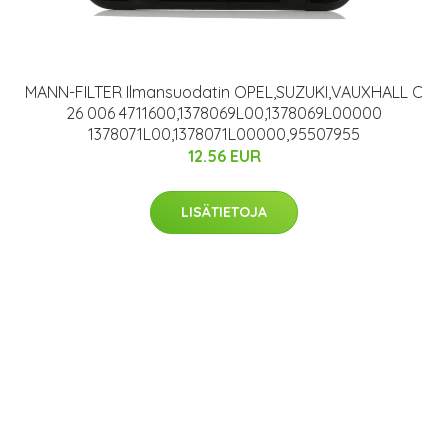
MANN-FILTER Ilmansuodatin OPEL,SUZUKI,VAUXHALL C
26 006 4711600,1378069L00,1378069L00000
1378071L00,1378071L00000,95507955
12.56 EUR
LISÄTIETOJA