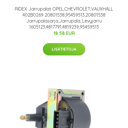
RIDEX Jarrupalat OPEL,CHEVROLET,VAUXHALL
402B0269 20801538,95459513,20801538
Jarrupalasarja,Jarrupala, Levyjarru
1605123,4817791,4819239,95459513
18.58 EUR
LISÄTIETOJA