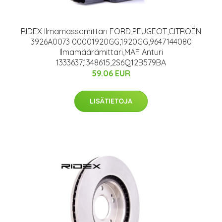
RIDEX Ilmamassamittari FORD,PEUGEOT,CITROËN
3926A0073 00001920GG,1920GG,9647144080
Ilmamäärämittari,MAF Anturi
1333637,1348615,2S6Q12B579BA
59.06 EUR
LISÄTIETOJA