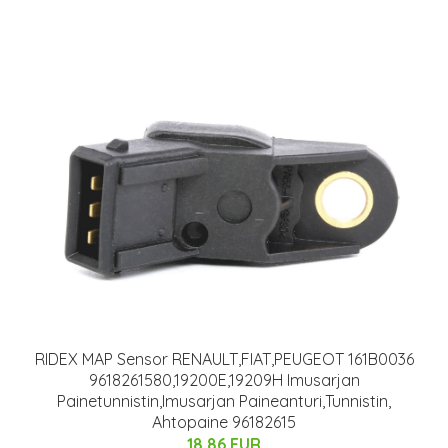
RIDEX MAP Sensor RENAULT,FIAT,PEUGEOT 161B0036
9618261580,19200E,19209H Imusarjan
Painetunnistin,Imusarjan Paineanturi,Tunnistin,
Ahtopaine 96182615
18.86 EUR