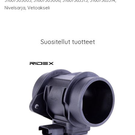
31607505005, 31607505006, 31607565313, 31607565314;
Nivelsarja, Vetoakseli
Suositellut tuotteet