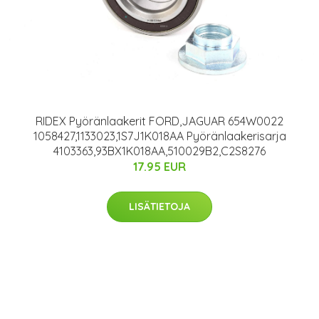
RIDEX Pyöränlaakerit FORD,JAGUAR 654W0022
1058427,1133023,1S7J1K018AA Pyöränlaakerisarja
4103363,93BX1K018AA,510029B2,C2S8276
17.95 EUR
LISÄTIETOJA