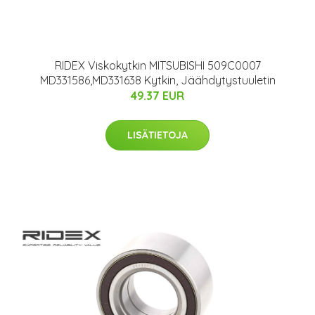
RIDEX Viskokytkin MITSUBISHI 509C0007
MD331586,MD331638 Kytkin, Jäähdytystuuletin
49.37 EUR
LISÄTIETOJA