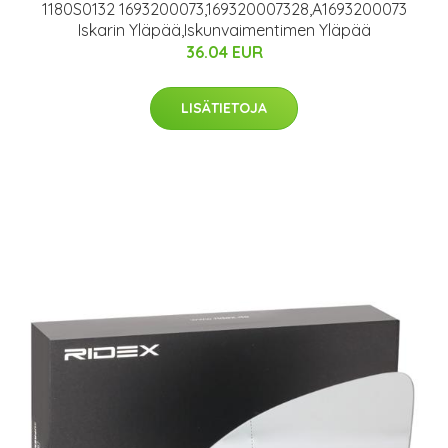
1180S0132 1693200073,169320007328,A1693200073
Iskarin Yläpää,Iskunvaimentimen Yläpää
36.04 EUR
LISÄTIETOJA