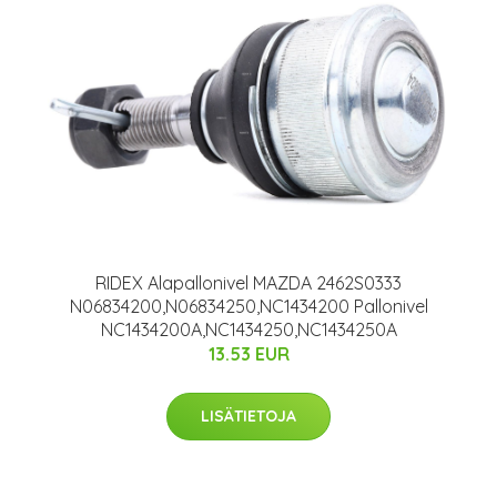
RIDEX Alapallonivel MAZDA 2462S0333
N06834200,N06834250,NC1434200 Pallonivel
NC1434200A,NC1434250,NC1434250A
13.53 EUR
LISÄTIETOJA