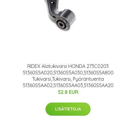
RIDEX Alatukivarsi HONDA 273C0203
51360S5A020,51360S5A030,51360S5A800
Tukivarsi,Tukivarsi, Pyöräntuenta
51360S5AA02,51360S5AA03,51360S5AA20
52.8 EUR
LISÄTIETOJA