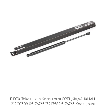
RIDEX Takaluukun Kaasujousi OPEL,KIA,VAUXHALL
219G0309 05176765,13243589,5176765 Kaasujousi,