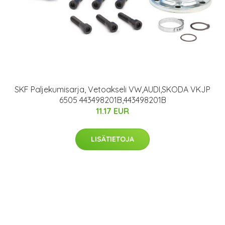
SKF Paljekumisarja, Vetoakseli VW,AUDI,SKODA VKJP
6505 443498201B,443498201B
11.17 EUR
LISÄTIETOJA