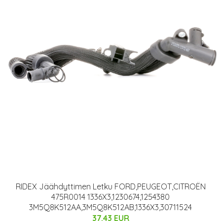
RIDEX Jäähdyttimen Letku FORD,PEUGEOT,CITROËN
475R0014 1336X3,1230674,1254380
3M5Q8K512AA,3M5Q8K512AB,1336X3,30711524
37.43 EUR