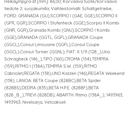
Reikäympyrä-Ø [mm]: 86,00; Korvaava tuote/korvaava
tiedote 2: suojakumilla; Vaihteistomalli: Schaltgetriebe;
FORD: GRANADA (GU),SCORPIO I (GAE, GGE),SCORPIO II
(GFR, GGR),SCORPIO I Stufenheck (GGE),Scorpio II Kombi
(GNR, GGR),Granada Kombi (GNU),SCORPIO I Kombi
(GGE),GRANADA (GGTL, GGFL),GRANADA Coupe
(GGCL),Consul Limousine (GGFL),Consul Coupe
(GGCL),Consul Turnier (GGNL); FIAT: X 1/9 (128_),Uno
Schrägheck (146_),TIPO (160),CROMA (154),TEMPRA
(159),RITMO I (138A),TEMPRA S.W. (159),RITMO
Cabriolet,REGATA (138),UNO Kasten (146),REGATA Weekend
(138); LANCIA: BETA Coupe (828BC),BETA Spider
(828BS),DEDRA (835),BETA H.P.E. (828BF),BETA
(828_B_),TREVI (828DB); ABARTH: Ritmo (138A_); 1493963,
1493963; Nivelsarja, Vetoakseli