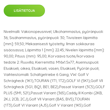
LISÄTIETOJA
Nivelmalli: Vakionopeusnivel; Ulkohammastus, pyöränpuoli:
36; Sisähammastus, pyöränpuoli: 30; Tiivisteen läpimitta
[mm]: 59,50; Mekaanisesti työstetty: Ilman sokkauraa
sisäosassa; Läpimitta 1 [mm]: 22.45; Nivelen läpimitta [mm]:
90,00; Pituus (mm): 95,00; Korvaava tuote/korvaava
tiedote 2: Ruuvilla; Kierremitta: M16x1.5x77; Asennuspuoli:
Etuakseli, oikea, Etuakseli, vasen, Etuakseli, Pyörän puoli;
Vaihteistomalli: Schaltgetriebe 6 Gang; VW: Golf V
Schrägheck (1K1),TOURAN (1T1, 1T2),GOLF VI (5K1),Golf VII
Schrägheck (5G1, BQ1, BE1, BE2),Passat Variant (3C5),GOLF
PLUS (5M1, 521),Passat Variant (365),Caddy III Kombi (2KB,
2KJ, 2CB, 2CJ),Golf VII Variant (BA5, BV5),TOURAN
(1T3),Golf VI Variant (AJ5),Golf V Variant (1K5),Golf