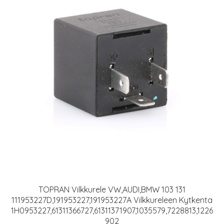
TOPRAN Vilkkurele VW,AUDI,BMW 103 131
111953227D,191953227,191953227A Vilkkureleen Kytkenta
1H0953227,61311366727,61311371907,1035579,7228813,1226
902