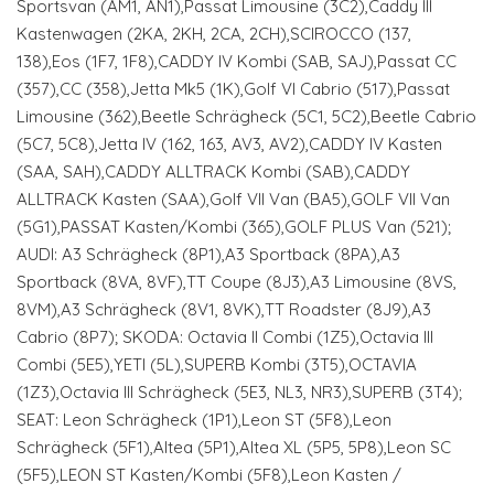
Sportsvan (AM1, AN1),Passat Limousine (3C2),Caddy III
Kastenwagen (2KA, 2KH, 2CA, 2CH),SCIROCCO (137,
138),Eos (1F7, 1F8),CADDY IV Kombi (SAB, SAJ),Passat CC
(357),CC (358),Jetta Mk5 (1K),Golf VI Cabrio (517),Passat
Limousine (362),Beetle Schrägheck (5C1, 5C2),Beetle Cabrio
(5C7, 5C8),Jetta IV (162, 163, AV3, AV2),CADDY IV Kasten
(SAA, SAH),CADDY ALLTRACK Kombi (SAB),CADDY
ALLTRACK Kasten (SAA),Golf VII Van (BA5),GOLF VII Van
(5G1),PASSAT Kasten/Kombi (365),GOLF PLUS Van (521);
AUDI: A3 Schrägheck (8P1),A3 Sportback (8PA),A3
Sportback (8VA, 8VF),TT Coupe (8J3),A3 Limousine (8VS,
8VM),A3 Schrägheck (8V1, 8VK),TT Roadster (8J9),A3
Cabrio (8P7); SKODA: Octavia II Combi (1Z5),Octavia III
Combi (5E5),YETI (5L),SUPERB Kombi (3T5),OCTAVIA
(1Z3),Octavia III Schrägheck (5E3, NL3, NR3),SUPERB (3T4);
SEAT: Leon Schrägheck (1P1),Leon ST (5F8),Leon
Schrägheck (5F1),Altea (5P1),Altea XL (5P5, 5P8),Leon SC
(5F5),LEON ST Kasten/Kombi (5F8),Leon Kasten /