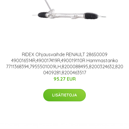
RIDEX Ohjausvaihde RENAULT 286S0009
490016514R,490017419R,490019110R Hammastanko
7711368394,7955501009LH,8200088495,8200324632,820
0409281,8200463517
95.27 EUR
LISÄTIETOJA