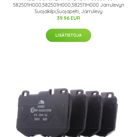
582501H000,582501H000,582511H000 Jarrulevyn
Suojakilpi,Suojapelti, Jarrulevy
39.96 EUR
LISÄTIETOJA