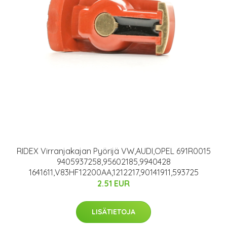
RIDEX Virranjakajan Pyörijä VW,AUDI,OPEL 691R0015
9405937258,95602185,9940428
1641611,V83HF12200AA,1212217,90141911,593725
2.51 EUR
LISÄTIETOJA