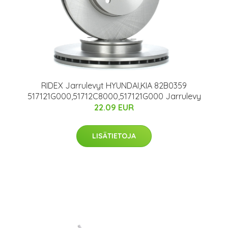
RIDEX Jarrulevyt HYUNDAI,KIA 82B0359
517121G000,51712C8000,517121G000 Jarrulevy
22.09 EUR
LISÄTIETOJA