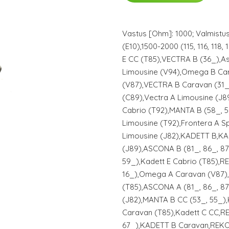
Vastus [Ohm]: 1000; Valmistu
(E10),1500-2000 (115, 116, 118,
E CC (T85),VECTRA B (36_),A
Limousine (V94),Omega B Ca
(V87),VECTRA B Caravan (31_)
(C89),Vectra A Limousine (J8
Cabrio (T92),MANTA B (58_, 
Limousine (T92),Frontera A S
Limousine (J82),KADETT B,KA
(J89),ASCONA B (81_, 86_, 8
59_),Kadett E Cabrio (T85),RE
16_),Omega A Caravan (V87)
(T85),ASCONA A (81_, 86_, 8
(J82),MANTA B CC (53_, 55_)
Caravan (T85),Kadett C CC,R
67_),KADETT B Caravan,REKO