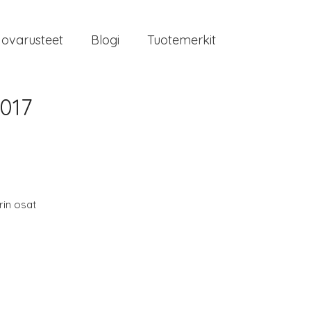
jovarusteet
Blogi
Tuotemerkit
017
in osat