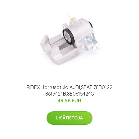
RIDEX Jarrusatula AUDI,SEAT 78B0122
8615424B,8E0615424G
49.56 EUR
LISÄTIETOJA