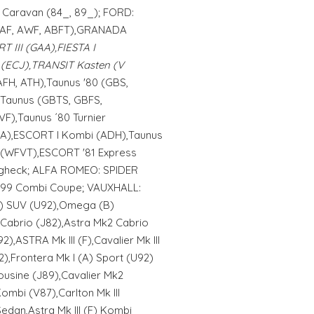
Caravan (84_, 89_); FORD:
(GAF, AWF, ABFT),GRANADA
T III (GAA),FIESTA I
 (ECJ),TRANSIT Kasten (V
AFH, ATH),Taunus '80 (GBS,
Taunus (GBTS, GBFS,
F),Taunus ´80 Turnier
A),ESCORT I Kombi (ADH),Taunus
n (WFVT),ESCORT '81 Express
ägheck; ALFA ROMEO: SPIDER
9,99 Combi Coupe; VAUXHALL:
(A) SUV (U92),Omega (B)
 Cabrio (J82),Astra Mk2 Cabrio
),ASTRA Mk III (F),Cavalier Mk III
2),Frontera Mk I (A) Sport (U92)
mousine (J89),Cavalier Mk2
ombi (V87),Carlton Mk III
edan,Astra Mk III (F) Kombi