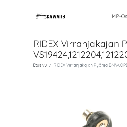
MP-Os
RIDEX Virranjakajan 
VS19424,1212204,12122
Etusivu
RIDEX Virranjakajan Pyörijä BMW,OPE