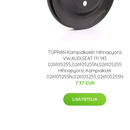
TOPRAN Kampiakselin Hihnapyörä
VW,AUDI,SEAT 111 143
026105255,026105255N,026105255
Hihnapyörä, Kampiakseli
026105255N,026105255,026105255N
7.37 EUR
LISÄTIETOJA