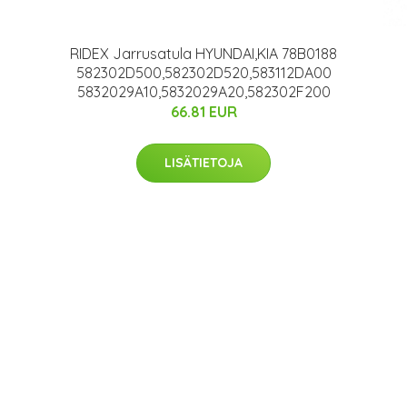
RIDEX Jarrusatula HYUNDAI,KIA 78B0188
582302D500,582302D520,583112DA00
5832029A10,5832029A20,582302F200
66.81 EUR
LISÄTIETOJA