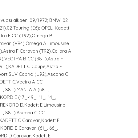
svuosi alkaen: 09/1972; BMW: 02
 121),02 Touring (E6); OPEL: Kadett
stra F CC (T92),Omega B
ravan (V94),Omega A Limousine
,Astra F Caravan (T92),Calibra A
9),VECTRA B CC (38_),Astra F
59_),KADETT C Coupe,Astra F
port SUV Cabrio (U92),Ascona C
DETT C,Vectra A CC
7_, 88_),MANTA A (58_,
KORD E (17_-19_, 11_, 14_,
,REKORD D,Kadett E Limousine
7_, 88_),Ascona C CC
,KADETT C Caravan,Kadett E
EKORD E Caravan (61_, 66_,
RD D Caravan,Kadett E