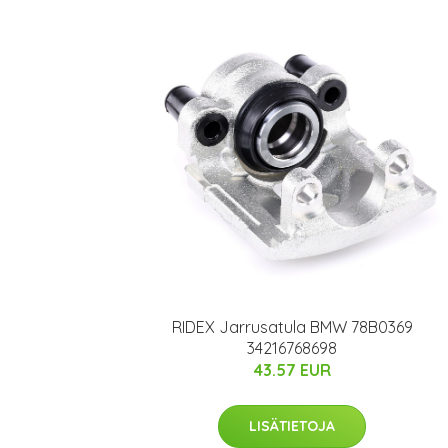
RIDEX Jarrusatula BMW 78B0369
34216768698
43.57 EUR
LISÄTIETOJA