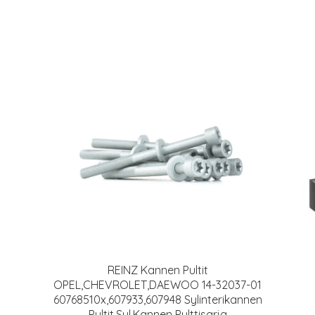
REINZ Kannen Pultit
OPEL,CHEVROLET,DAEWOO 14-32037-01
60768510x,607933,607948 Sylinterikannen
Pultit,Syl.Kannen Pulttisarja