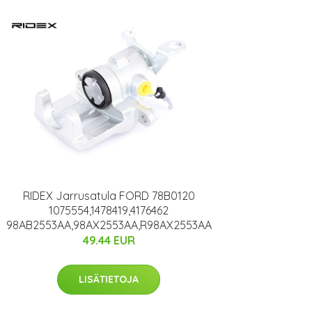
RIDEX Jarrusatula FORD 78B0120
1075554,1478419,4176462
98AB2553AA,98AX2553AA,R98AX2553AA
49.44 EUR
LISÄTIETOJA