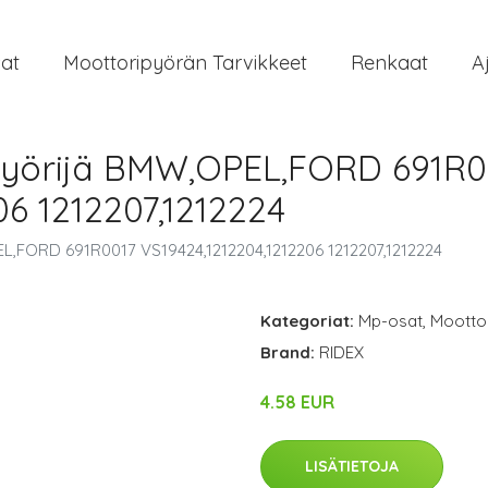
at
Moottoripyörän Tarvikkeet
Renkaat
A
Pyörijä BMW,OPEL,FORD 691R0
06 1212207,1212224
L,FORD 691R0017 VS19424,1212204,1212206 1212207,1212224
Kategoriat:
Mp-osat
,
Moottor
Brand:
RIDEX
4.58 EUR
LISÄTIETOJA