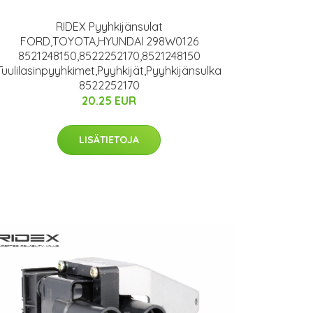
RIDEX Pyyhkijänsulat
FORD,TOYOTA,HYUNDAI 298W0126
8521248150,8522252170,8521248150
Tuulilasinpyyhkimet,Pyyhkijät,Pyyhkijänsulka
8522252170
20.25 EUR
LISÄTIETOJA