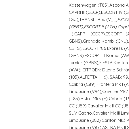
Kastenwagen (T85),Ascona A 
CAPRI III (GECP),ESCORT IV 
(GU),TRANSIT Bus (V_
),ESCOR
(GFBT),ESCORT II (ATH),Capri
_),CAPRI II (GECP),ESCORT I (
GBNS),Granada Kombi (GNU),
CBTS),ESCORT '86 Express (AV
(GBNS),ESCORT III Kombi (AW
Turnier (GBNS),FIESTA Kaste
(AVA); CITROËN: Dyane Schr
(105),ALFETTA (116); SAAB: 9
Calibra (C89),Frontera Mk I 
Limousine (V94),Cavalier Mk2
(T85),Astra Mk3 (F) Cabrio (T92
CC (J89),Cavalier Mk II CC (J8
SUV Cabrio,Cavalier Mk III Li
Limousine (J82),Carlton Mk3 K
Limousine (V87),ASTRA Mk II S