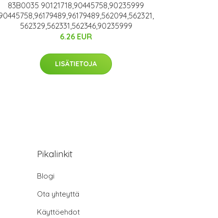
83B0035 90121718,90445758,90235999
90445758,96179489,96179489,562094,562321,
562329,562331,562346,90235999
6.26 EUR
LISÄTIETOJA
Pikalinkit
Blogi
Ota yhteyttä
Käyttöehdot