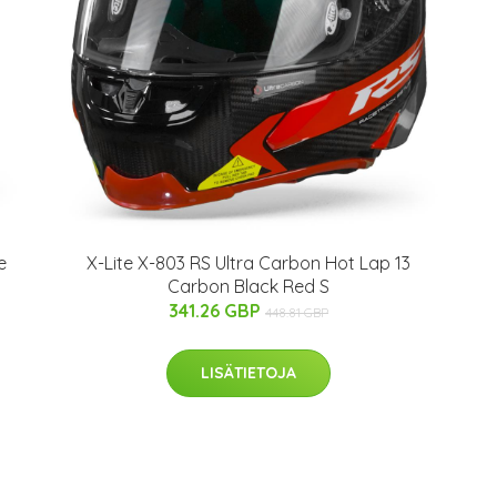
e
X-Lite X-803 RS Ultra Carbon Hot Lap 13
Carbon Black Red S
341.26 GBP
448.81 GBP
LISÄTIETOJA