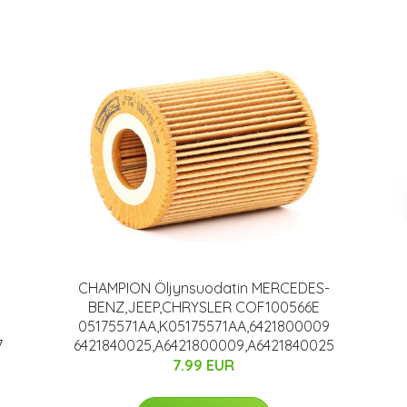
CHAMPION Öljynsuodatin MERCEDES-
BENZ,JEEP,CHRYSLER COF100566E
05175571AA,K05175571AA,6421800009
7
6421840025,A6421800009,A6421840025
7.99 EUR