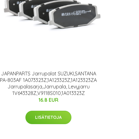
JAPANPARTS Jarrupalat SUZUKI,SANTANA
PA-803AF 1A073323Z,1A123323Z,1A123323ZA
Jarrupalasarja,Jarrupala, Levyjarru
1V643328Z,V9118S010,1A013323Z
16.8 EUR
LISÄTIETOJA