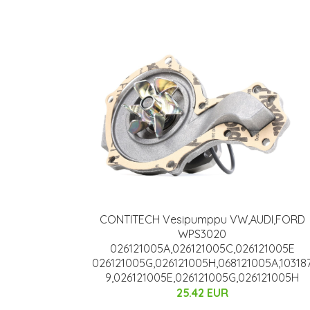
CONTITECH Vesipumppu VW,AUDI,FORD
WPS3020
026121005A,026121005C,026121005E
026121005G,026121005H,068121005A,10318
9,026121005E,026121005G,026121005H
25.42 EUR