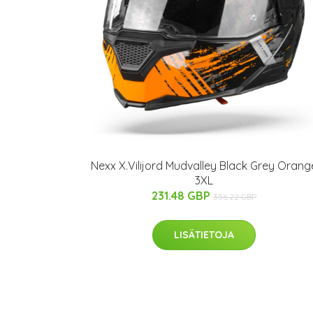
Nexx X.Vilijord Mudvalley Black Grey Orang
3XL
231.48 GBP
356.22 GBP
LISÄTIETOJA