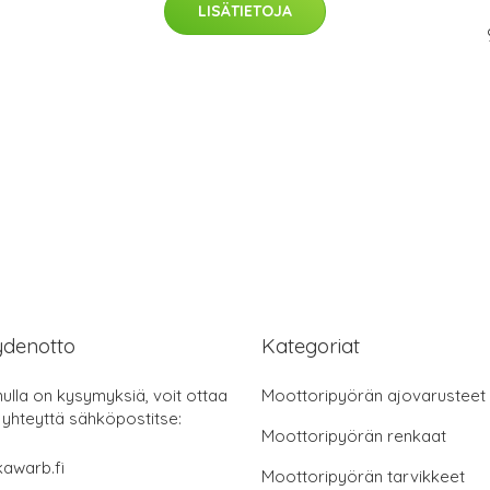
LISÄTIETOJA
ydenotto
Kategoriat
nulla on kysymyksiä, voit ottaa
Moottoripyörän ajovarusteet
 yhteyttä sähköpostitse:
Moottoripyörän renkaat
awarb.fi
Moottoripyörän tarvikkeet