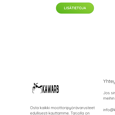
LISÄTIETOJA
Yhte
Jos si
meihin
Osta kaikki moottoripyörävarusteet
info@k
edullisesti kauttamme. Tarjolla on