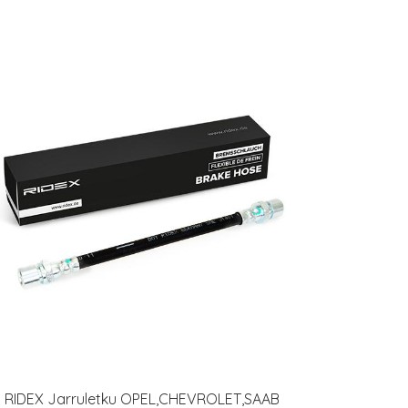
RIDEX Jarruletku OPEL,CHEVROLET,SAAB