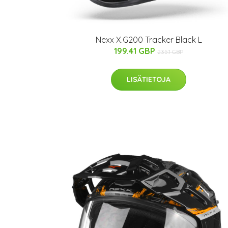
Nexx X.G200 Tracker Black L
199.41 GBP
235.1 GBP
LISÄTIETOJA