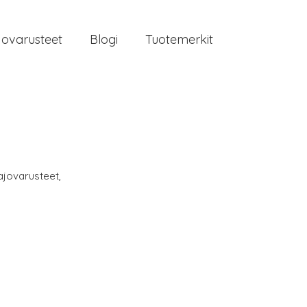
jovarusteet
Blogi
Tuotemerkit
ajovarusteet
,