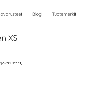
jovarusteet
Blogi
Tuotemerkit
en XS
ajovarusteet
,