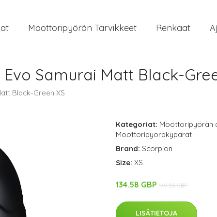
at
Moottoripyörän Tarvikkeet
Renkaat
A
 Evo Samurai Matt Black-Gre
att Black-Green XS
Kategoriat:
Moottoripyörän 
Moottoripyöräkypärät
Brand:
Scorpion
Size:
XS
134.58 GBP
149.55 GBP
LISÄTIETOJA