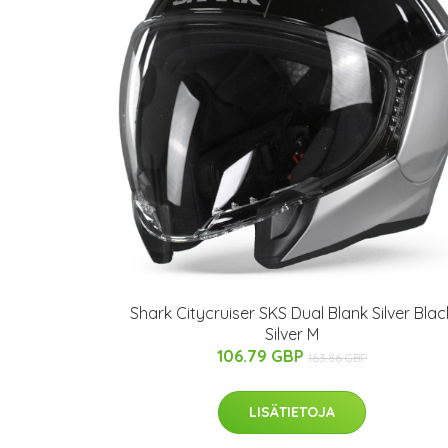
Shark Citycruiser SKS Dual Blank Silver Blac
Silver M
106.79 GBP
163.86 GBP
LISÄTIETOJA