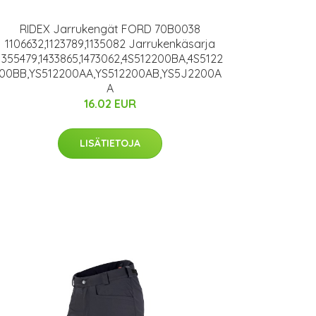
RIDEX Jarrukengät FORD 70B0038
1106632,1123789,1135082 Jarrukenkäsarja
1355479,1433865,1473062,4S512200BA,4S5122
00BB,YS512200AA,YS512200AB,YS5J2200A
A
16.02 EUR
LISÄTIETOJA