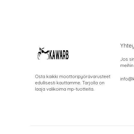
Yhte
Jos si
meihin
Osta kaikki moottoripyörävarusteet
info@k
edullisesti kauttamme. Tarjolla on
laaja valikoima mp-tuotteita.