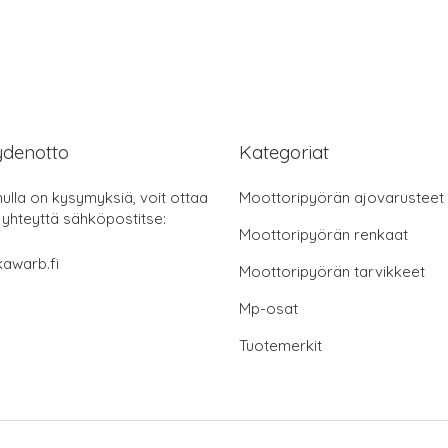
ydenotto
Kategoriat
nulla on kysymyksiä, voit ottaa
Moottoripyörän ajovarusteet
 yhteyttä sähköpostitse:
Moottoripyörän renkaat
awarb.fi
Moottoripyörän tarvikkeet
Mp-osat
Tuotemerkit