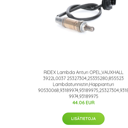
RIDEX Lambda Anturi OPEL,VAUXHALL
3922L0037 25327304,25335280,855523
Lambdatunnistin,Happianturi
90530068,93189974,93189975,25327304,931
9974,93189975
44.06 EUR
LISÄTIETOJA