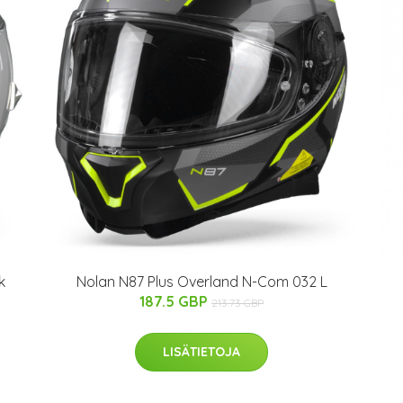
k
Nolan N87 Plus Overland N-Com 032 L
187.5 GBP
213.73 GBP
LISÄTIETOJA