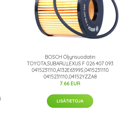
BOSCH Öljynsuodatin
TOYOTA,SUBARU,LEXUS F 026 407 093
0415231110,A132E6399S,0415231110
0415231110,04152YZZA8
7.66 EUR
8
LISÄTIETOJA