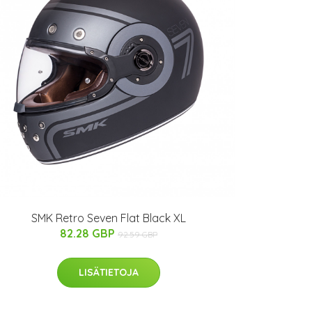
SMK Retro Seven Flat Black XL
82.28 GBP
92.59 GBP
LISÄTIETOJA