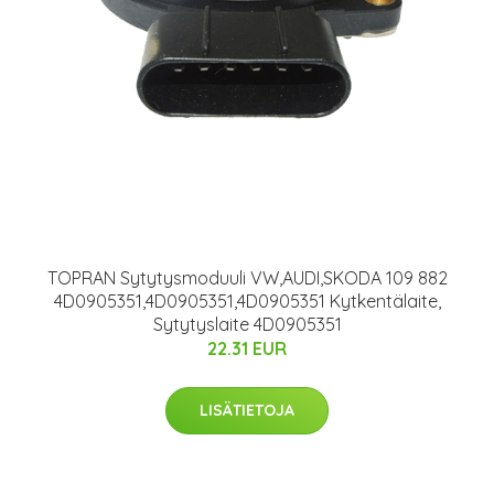
TOPRAN Sytytysmoduuli VW,AUDI,SKODA 109 882
4D0905351,4D0905351,4D0905351 Kytkentälaite,
Sytytyslaite 4D0905351
22.31 EUR
LISÄTIETOJA