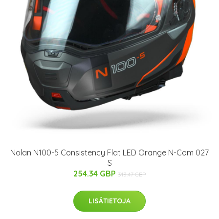
Nolan N100-5 Consistency Flat LED Orange N-Com 027
S
254.34 GBP
313.47 GBP
LISÄTIETOJA