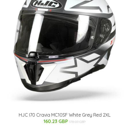
HJC I70 Cravia MC10SF White Grey Red 2XL
160.23 GBP
178.07 GBP