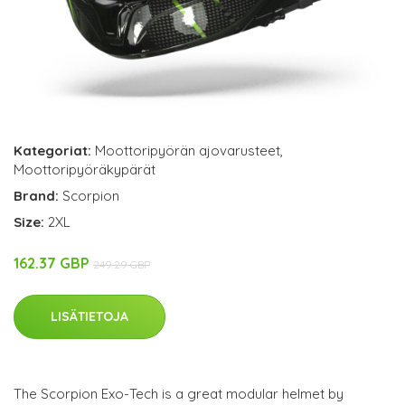
Kategoriat:
Moottoripyörän ajovarusteet
,
Moottoripyöräkypärät
Brand:
Scorpion
Size:
2XL
162.37 GBP
249.29 GBP
LISÄTIETOJA
The Scorpion Exo-Tech is a great modular helmet by