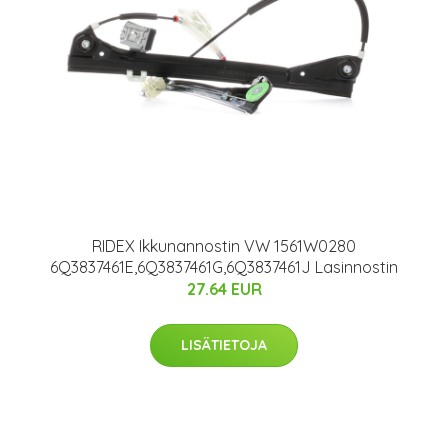
RIDEX Ikkunannostin VW 1561W0280
6Q3837461E,6Q3837461G,6Q3837461J Lasinnostin
27.64 EUR
LISÄTIETOJA