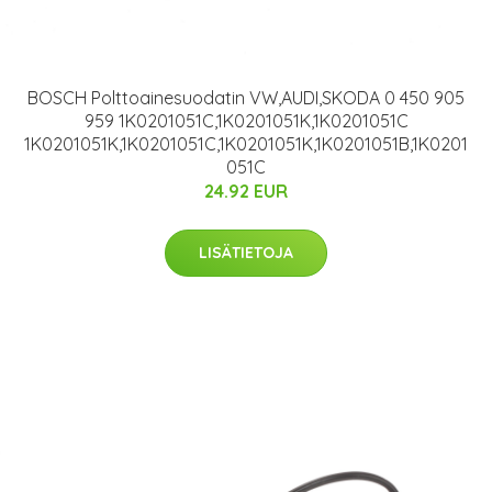
BOSCH Polttoainesuodatin VW,AUDI,SKODA 0 450 905
959 1K0201051C,1K0201051K,1K0201051C
1K0201051K,1K0201051C,1K0201051K,1K0201051B,1K0201
051C
24.92 EUR
LISÄTIETOJA