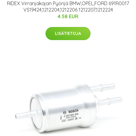
RIDEX Virranjakajan Pyörijä BMW,OPEL,FORD 691R0017
VS19424,1212204,1212206 1212207,1212224
4.58 EUR
LISÄTIETOJA