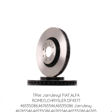
TRW Jarrulevyt FIAT,ALFA
ROMEO,CHRYSLER DF4377
46535086,46765546,46535086 Jarrulevy
46765546,46535086,46765546,46535086,46765