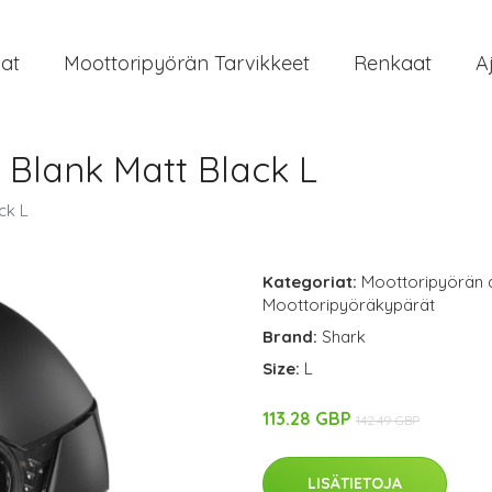
at
Moottoripyörän Tarvikkeet
Renkaat
A
 Blank Matt Black L
ck L
Kategoriat:
Moottoripyörän 
Moottoripyöräkypärät
Brand:
Shark
Size:
L
113.28 GBP
142.49 GBP
LISÄTIETOJA