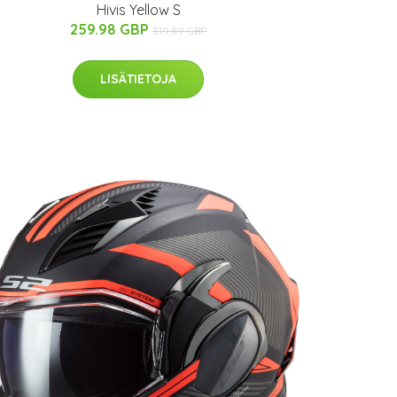
Hivis Yellow S
259.98 GBP
319.89 GBP
LISÄTIETOJA