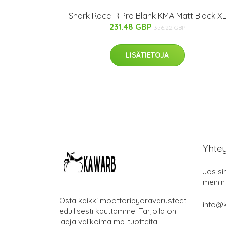
Shark Race-R Pro Blank KMA Matt Black X
231.48 GBP
356.22 GBP
LISÄTIETOJA
Yhte
Jos si
meihin
Osta kaikki moottoripyörävarusteet
info@k
edullisesti kauttamme. Tarjolla on
laaja valikoima mp-tuotteita.