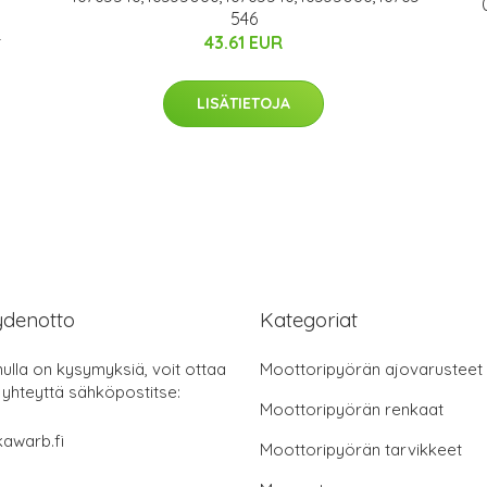
546
L
43.61 EUR
LISÄTIETOJA
ydenotto
Kategoriat
nulla on kysymyksiä, voit ottaa
Moottoripyörän ajovarusteet
 yhteyttä sähköpostitse:
Moottoripyörän renkaat
awarb.fi
Moottoripyörän tarvikkeet