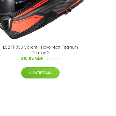
LS2 FF900 Valiant II Revo Matt Titanium
Orange S
210.88 GBP
248.64 GBP
LISÄTIETOJA