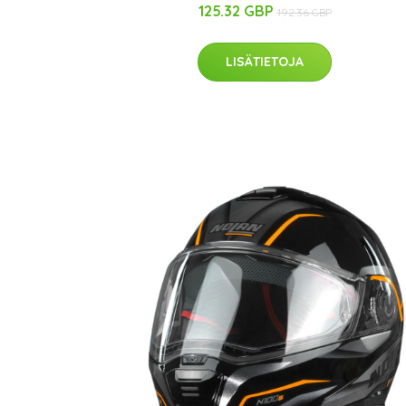
125.32 GBP
192.36 GBP
LISÄTIETOJA