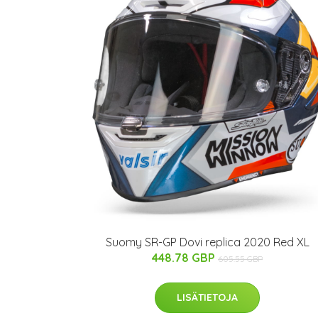
Suomy SR-GP Dovi replica 2020 Red XL
448.78 GBP
605.55 GBP
LISÄTIETOJA