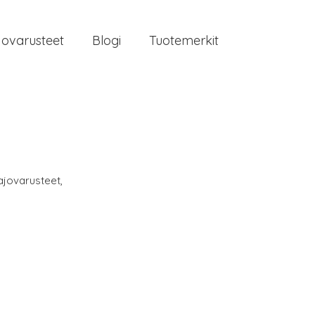
jovarusteet
Blogi
Tuotemerkit
ajovarusteet
,