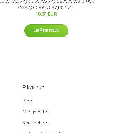
0089973392,0089979292,0089979392,01099
76292,0109977092,1855750
10.31 EUR
LISÄTIETOJA
Pikalinkit
Blogi
Ota yhteyttä
Käyttöehdot