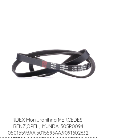
RIDEX Moniurahihna MERCEDES-
BENZ,OPEL,HYUNDAI 305P0094
05015593AA,5015593AA,9091602632