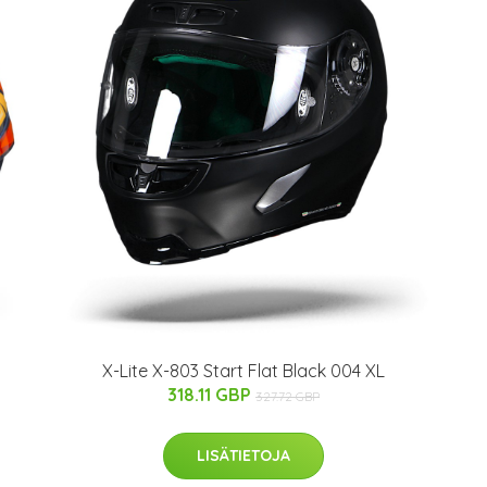
X-Lite X-803 Start Flat Black 004 XL
318.11 GBP
327.72 GBP
LISÄTIETOJA