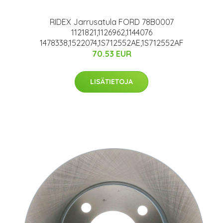
RIDEX Jarrusatula FORD 78B0007
1121821,1126962,1144076
1478338,1522074,1S712552AE,1S712552AF
70.53 EUR
LISÄTIETOJA