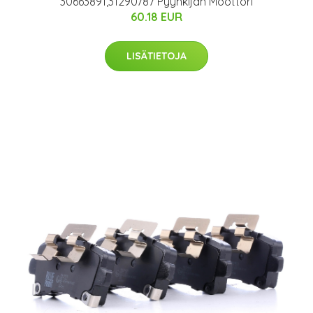
30663891,31290787 Pyyhkijän Moottori
60.18 EUR
LISÄTIETOJA