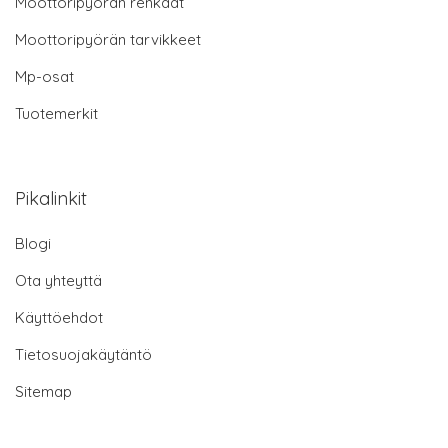
Moottoripyörän renkaat
Moottoripyörän tarvikkeet
Mp-osat
Tuotemerkit
Pikalinkit
Blogi
Ota yhteyttä
Käyttöehdot
Tietosuojakäytäntö
Sitemap