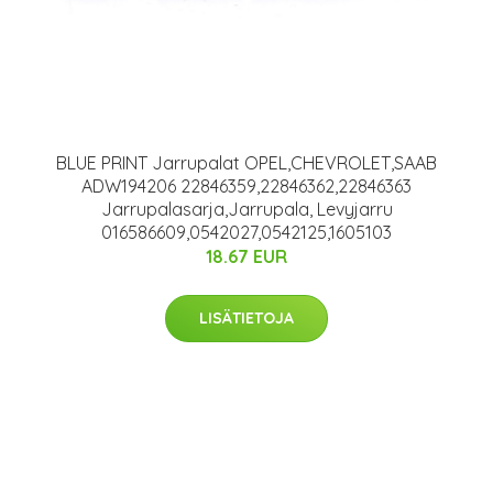
BLUE PRINT Jarrupalat OPEL,CHEVROLET,SAAB
ADW194206 22846359,22846362,22846363
Jarrupalasarja,Jarrupala, Levyjarru
016586609,0542027,0542125,1605103
18.67 EUR
LISÄTIETOJA