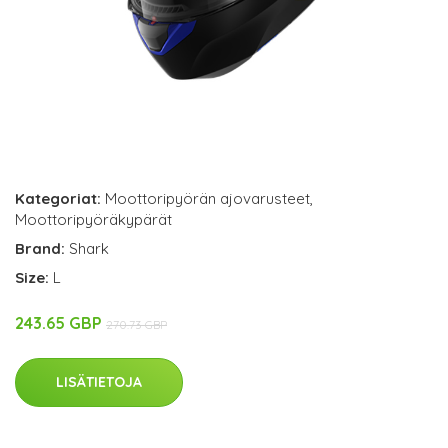
Kategoriat:
Moottoripyörän ajovarusteet
,
Moottoripyöräkypärät
Brand:
Shark
Size:
L
243.65 GBP
270.73 GBP
LISÄTIETOJA