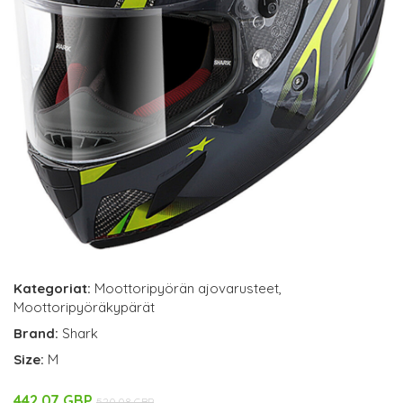
Kategoriat:
Moottoripyörän ajovarusteet
,
Moottoripyöräkypärät
Brand:
Shark
Size:
M
442.07 GBP
520.08 GBP