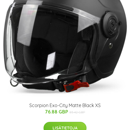
Scorpion Exo-City Matte Black XS
76.88 GBP
85.42 GBP
LISÄTIETOJA