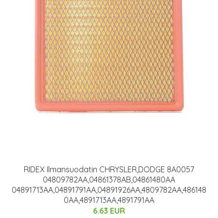
RIDEX Ilmansuodatin CHRYSLER,DODGE 8A0057
04809782AA,04861378AB,04861480AA
04891713AA,04891791AA,04891926AA,4809782AA,486148
0AA,4891713AA,4891791AA
6.63 EUR