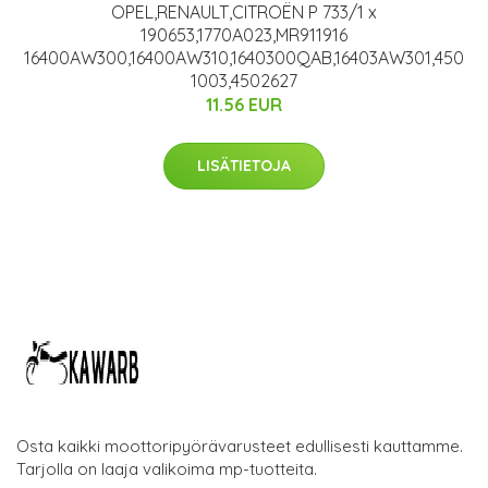
OPEL,RENAULT,CITROËN P 733/1 x
190653,1770A023,MR911916
16400AW300,16400AW310,1640300QAB,16403AW301,450
1003,4502627
11.56 EUR
LISÄTIETOJA
Osta kaikki moottoripyörävarusteet edullisesti kauttamme.
Tarjolla on laaja valikoima mp-tuotteita.