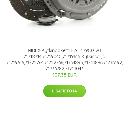
RIDEX Kytkinpaketti FIAT 479C0120
71718714,71719040,71719615 Kytkinsarja
71719616,71722764,71722766,71734895,71734896,71736492,
71736782,71744043
107.35 EUR
LISÄTIETOJA