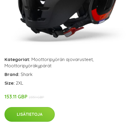
Kategoriat:
Moottoripyörän ajovarusteet
,
Moottoripyöräkypärät
Brand:
Shark
Size:
2XL
153.11 GBP
235.1 GBP
LISÄTIETOJA