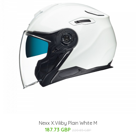
Nexx X.Viliby Plain White M
187.73 GBP
220.85 GBP