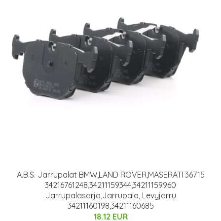
A.B.S. Jarrupalat BMW,LAND ROVER,MASERATI 36715
34216761248,34211159344,34211159960
Jarrupalasarja,Jarrupala, Levyjarru
34211160198,34211160685
18.12 EUR