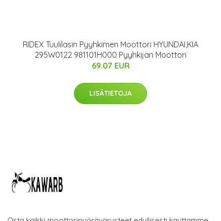
RIDEX Tuulilasin Pyyhkimen Moottori HYUNDAI,KIA
295W0122 981101H000 Pyyhkijän Moottori
69.07 EUR
LISÄTIETOJA
Osta kaikki moottoripyörävarusteet edullisesti kauttamme.