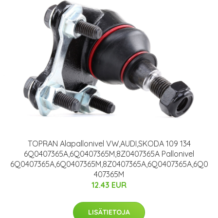
TOPRAN Alapallonivel VW,AUDI,SKODA 109 134
6Q0407365A,6Q0407365M,8Z0407365A Pallonivel
6Q0407365A,6Q0407365M,8Z0407365A,6Q0407365A,6Q0
407365M
12.43 EUR
LISÄTIETOJA