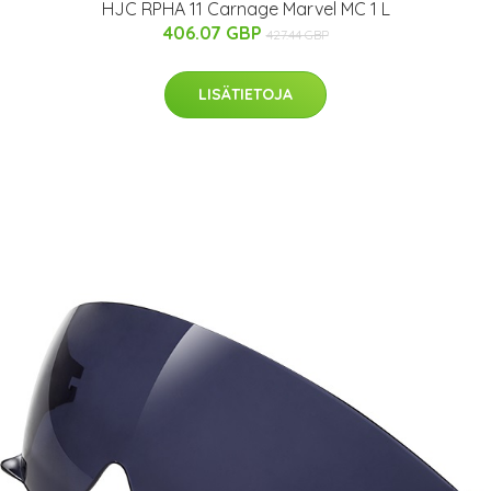
HJC RPHA 11 Carnage Marvel MC 1 L
406.07 GBP
427.44 GBP
LISÄTIETOJA