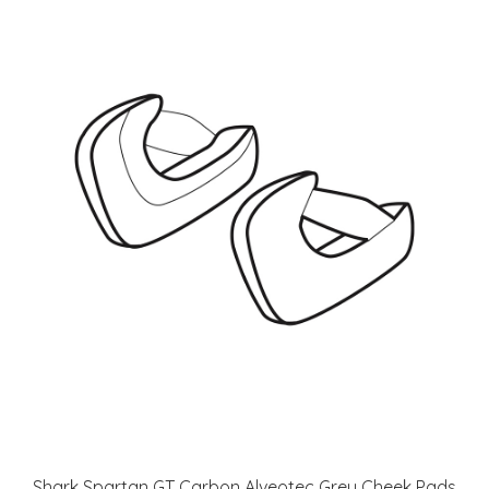
Shark Spartan GT Carbon Alveotec Grey Cheek Pads