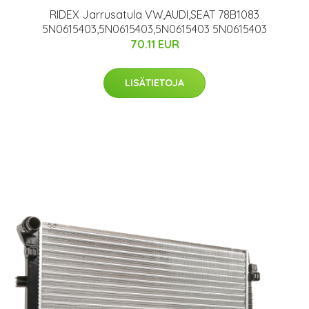
RIDEX Jarrusatula VW,AUDI,SEAT 78B1083
5N0615403,5N0615403,5N0615403 5N0615403
70.11 EUR
LISÄTIETOJA