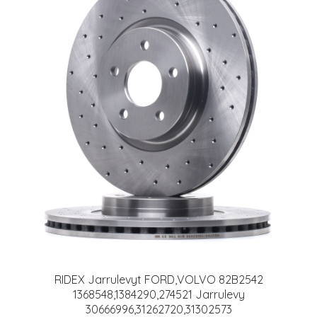
RIDEX Jarrulevyt FORD,VOLVO 82B2542
1368548,1384290,274521 Jarrulevy
30666996,31262720,31302573