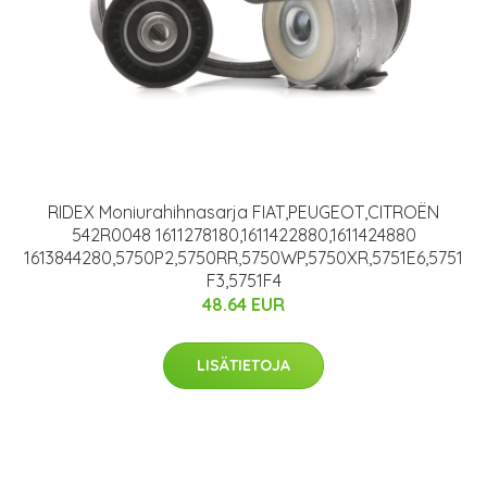
RIDEX Moniurahihnasarja FIAT,PEUGEOT,CITROËN
542R0048 1611278180,1611422880,1611424880
1613844280,5750P2,5750RR,5750WP,5750XR,5751E6,5751
F3,5751F4
48.64 EUR
LISÄTIETOJA