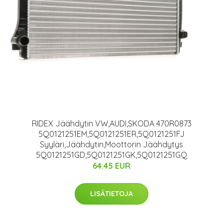
RIDEX Jäähdytin VW,AUDI,SKODA 470R0873
5Q0121251EM,5Q0121251ER,5Q0121251FJ
Syyläri,Jäähdytin,Moottorin Jäähdytys
5Q0121251GD,5Q0121251GK,5Q0121251GQ
64.45 EUR
LISÄTIETOJA