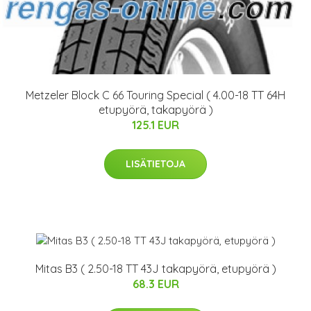
Metzeler Block C 66 Touring Special ( 4.00-18 TT 64H
etupyörä, takapyörä )
125.1 EUR
LISÄTIETOJA
Mitas B3 ( 2.50-18 TT 43J takapyörä, etupyörä )
68.3 EUR