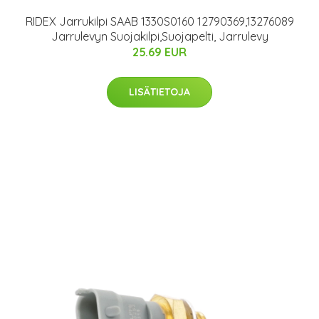
RIDEX Jarrukilpi SAAB 1330S0160 12790369,13276089
Jarrulevyn Suojakilpi,Suojapelti, Jarrulevy
25.69 EUR
LISÄTIETOJA