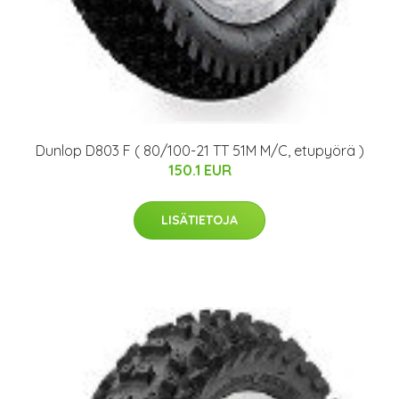
Dunlop D803 F ( 80/100-21 TT 51M M/C, etupyörä )
150.1 EUR
LISÄTIETOJA