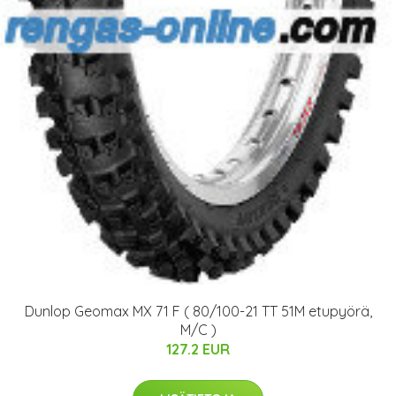
Dunlop Geomax MX 71 F ( 80/100-21 TT 51M etupyörä,
M/C )
127.2 EUR