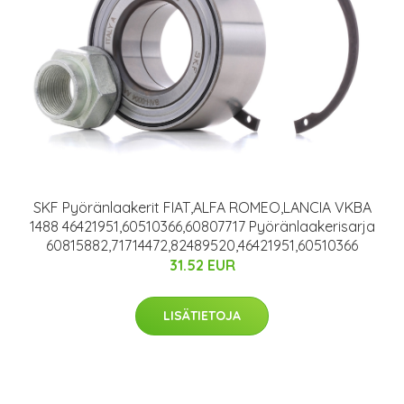
SKF Pyöränlaakerit FIAT,ALFA ROMEO,LANCIA VKBA
1488 46421951,60510366,60807717 Pyöränlaakerisarja
60815882,71714472,82489520,46421951,60510366
31.52 EUR
LISÄTIETOJA