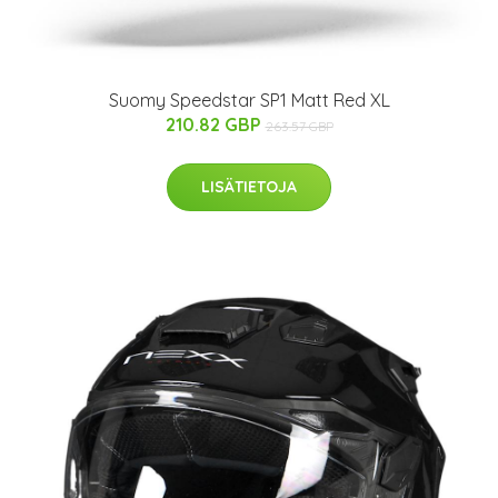
Suomy Speedstar SP1 Matt Red XL
210.82 GBP
263.57 GBP
LISÄTIETOJA