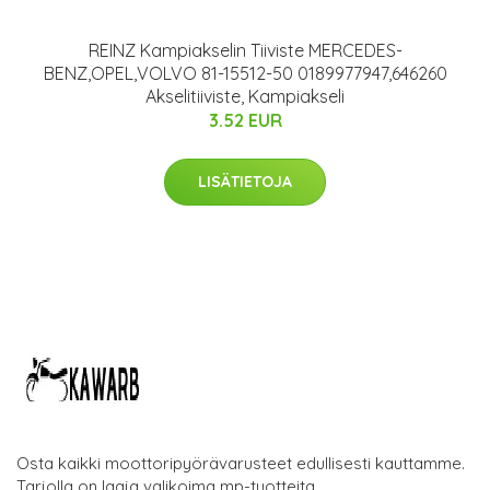
REINZ Kampiakselin Tiiviste MERCEDES-
BENZ,OPEL,VOLVO 81-15512-50 0189977947,646260
Akselitiiviste, Kampiakseli
3.52 EUR
LISÄTIETOJA
Osta kaikki moottoripyörävarusteet edullisesti kauttamme.
Tarjolla on laaja valikoima mp-tuotteita.