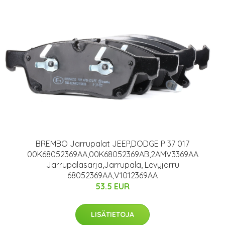
BREMBO Jarrupalat JEEP,DODGE P 37 017
00K68052369AA,00K68052369AB,2AMV3369AA
Jarrupalasarja,Jarrupala, Levyjarru
68052369AA,V1012369AA
53.5 EUR
LISÄTIETOJA