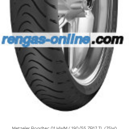
Metzeler Roadtec 01 HWM ( 190/55 ZR17 TL (75W)