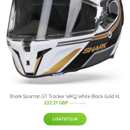
Shark Spartan GT Tracker WKQ White Black Gold XL
222.21 GBP
341.97 GBP
LISÄTIETOJA