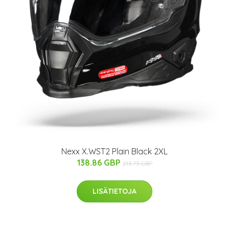
Nexx X.WST2 Plain Black 2XL
138.86 GBP
213.73 GBP
LISÄTIETOJA