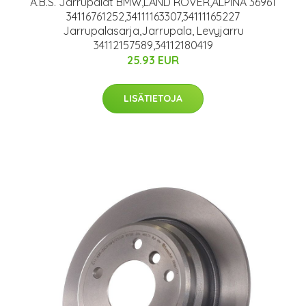
A.B.S. Jarrupalat BMW,LAND ROVER,ALPINA 36961
34116761252,34111163307,34111165227
Jarrupalasarja,Jarrupala, Levyjarru
34112157589,34112180419
25.93 EUR
LISÄTIETOJA