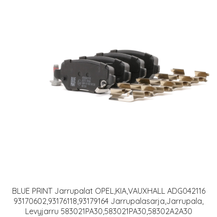
BLUE PRINT Jarrupalat OPEL,KIA,VAUXHALL ADG042116
93170602,93176118,93179164 Jarrupalasarja,Jarrupala,
Levyjarru 583021PA30,583021PA30,58302A2A30