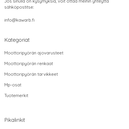
Jos sinulla on kysymyksiä, voit ottaa meihin yhteyttä
sähköpostitse:
info@kawarb.fi
Kategoriat
Moottoripyörän ajovarusteet
Moottoripyörän renkaat
Moottoripyörän tarvikkeet
Mp-osat
Tuotemerkit
Pikalinkit