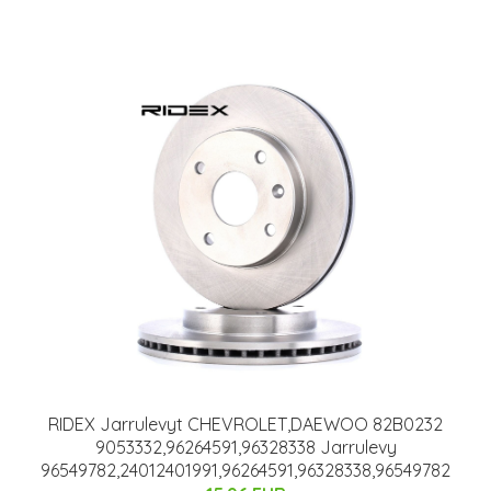
RIDEX Jarrulevyt CHEVROLET,DAEWOO 82B0232
9053332,96264591,96328338 Jarrulevy
96549782,24012401991,96264591,96328338,96549782