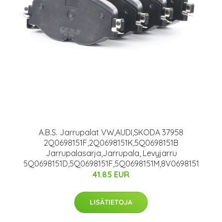
A.B.S. Jarrupalat VW,AUDI,SKODA 37958
2Q0698151F,2Q0698151K,5Q0698151B
Jarrupalasarja,Jarrupala, Levyjarru
5Q0698151D,5Q0698151F,5Q0698151M,8V0698151
41.85 EUR
LISÄTIETOJA