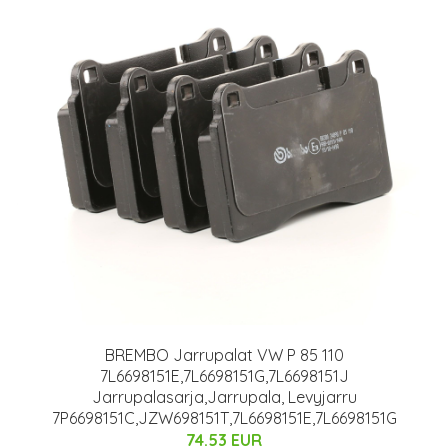
BREMBO Jarrupalat VW P 85 110
7L6698151E,7L6698151G,7L6698151J
Jarrupalasarja,Jarrupala, Levyjarru
7P6698151C,JZW698151T,7L6698151E,7L6698151G
74.53 EUR