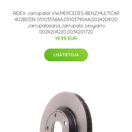
RIDEX Jarrupalat VW,MERCEDES-BENZ,MULTICAR
402B0336 05103556AA,05103790AA,0024204120
Jarrupalasarja,Jarrupala, Levyjarru
0024204220,0034201720
19.99 EUR
LISÄTIETOJA