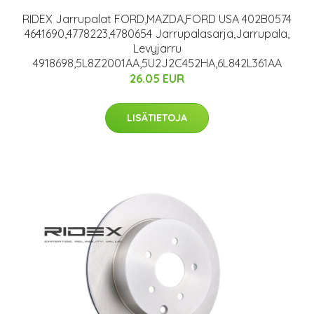
RIDEX Jarrupalat FORD,MAZDA,FORD USA 402B0574
4641690,4778223,4780654 Jarrupalasarja,Jarrupala,
Levyjarru
4918698,5L8Z2001AA,5U2J2C452HA,6L842L361AA
26.05 EUR
LISÄTIETOJA