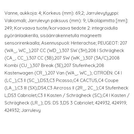
Vanne, aukkoja: 4; Korkeus (mm): 69,2; Jarrulevytyyppi:
Vakiomalli; Jarrulevyn paksuus (mm): 9; Ulkoläpimitta [mm]:
249; Korvaava tuote/korvaava tiedote 2: integroidulla
pyöränlaakerilla, sisäänrakennetulla magneetti
sensorirenkaalla; Asennuspuoli: Hinterachse; PEUGEOT: 207
(WA_, WC_),207 CC (WD_),307 SW (3H),208 I Schrägheck
(CA_, CC_),307 CC (3B),207 SW (WK_),307 (3A/C),2008
Kombi (CU_),307 Break (3E),207 Stufenheck,208
Kastenwagen (CR_),207 Van (WA_, WC_); CITROËN: C4 I
(LC_),C3 II (SC_),DS3,C3 Picasso,C4 CACTUS,C4 Coupe
(LA_),C3 III (SX),DS4,C3 Aircross II (2R_, 2C_),C4 Stufenheck
L,DS3 Cabriolet,C3 II Kasten / Schrägheck (SC),C4 I Kasten /
Schrägheck (LR_); DS: DS 3,DS 3 Cabriolet; 424932, 424919,
424932; Jarrulevy