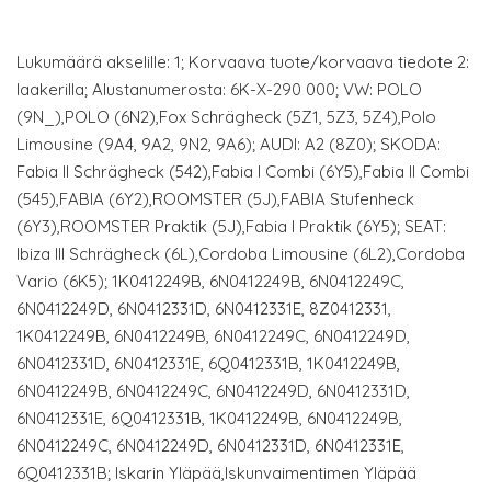
Lukumäärä akselille: 1; Korvaava tuote/korvaava tiedote 2:
laakerilla; Alustanumerosta: 6K-X-290 000; VW: POLO
(9N_),POLO (6N2),Fox Schrägheck (5Z1, 5Z3, 5Z4),Polo
Limousine (9A4, 9A2, 9N2, 9A6); AUDI: A2 (8Z0); SKODA:
Fabia II Schrägheck (542),Fabia I Combi (6Y5),Fabia II Combi
(545),FABIA (6Y2),ROOMSTER (5J),FABIA Stufenheck
(6Y3),ROOMSTER Praktik (5J),Fabia I Praktik (6Y5); SEAT:
Ibiza III Schrägheck (6L),Cordoba Limousine (6L2),Cordoba
Vario (6K5); 1K0412249B, 6N0412249B, 6N0412249C,
6N0412249D, 6N0412331D, 6N0412331E, 8Z0412331,
1K0412249B, 6N0412249B, 6N0412249C, 6N0412249D,
6N0412331D, 6N0412331E, 6Q0412331B, 1K0412249B,
6N0412249B, 6N0412249C, 6N0412249D, 6N0412331D,
6N0412331E, 6Q0412331B, 1K0412249B, 6N0412249B,
6N0412249C, 6N0412249D, 6N0412331D, 6N0412331E,
6Q0412331B; Iskarin Yläpää,Iskunvaimentimen Yläpää