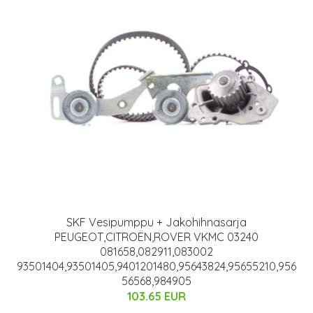
SKF Vesipumppu + Jakohihnasarja
PEUGEOT,CITROËN,ROVER VKMC 03240
081658,082911,083002
93501404,93501405,9401201480,95643824,95655210,956
56568,984905
103.65 EUR