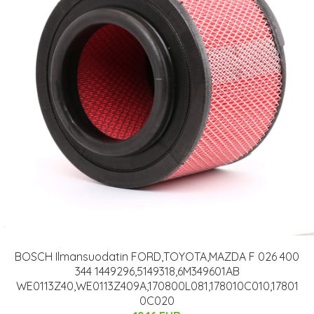
BOSCH Ilmansuodatin FORD,TOYOTA,MAZDA F 026 400
344 1449296,5149318,6M349601AB
WE0113Z40,WE0113Z409A,170800L081,178010C010,17801
0C020