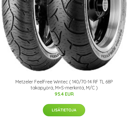
Metzeler FeelFree Wintec ( 140/70-14 RF TL 68P
takapyörä, M+S-merkintä, M/C )
95.4 EUR
LISÄTIETOJA