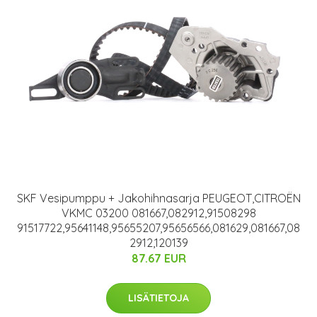
SKF Vesipumppu + Jakohihnasarja PEUGEOT,CITROËN
VKMC 03200 081667,082912,91508298
91517722,95641148,95655207,95656566,081629,081667,08
2912,120139
87.67 EUR
LISÄTIETOJA