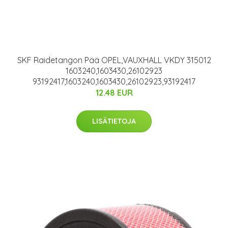
SKF Raidetangon Pää OPEL,VAUXHALL VKDY 315012
1603240,1603430,26102923
93192417,1603240,1603430,26102923,93192417
12.48 EUR
LISÄTIETOJA