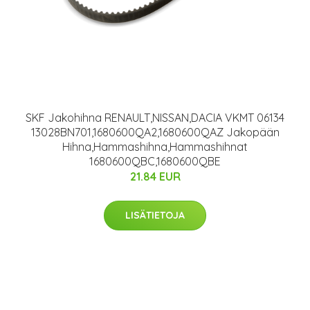
SKF Jakohihna RENAULT,NISSAN,DACIA VKMT 06134
13028BN701,1680600QA2,1680600QAZ Jakopään
Hihna,Hammashihna,Hammashihnat
1680600QBC,1680600QBE
21.84 EUR
LISÄTIETOJA