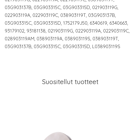
03G903137B, 03G903315C, 03G903315D, 021903119G,
022903119A, 022903119C, 038903119T, 03G903137B,
03G903315C, 03G903315D, 1752179J50, 6340619, 6340663,
93179102, 93181138, 021903119G, 022903119A, 022903119C,
028903119AM, 038903119A, 038903119S, 038903119T,
03G903137B, 03G903315C, 03G903315D, L038903119S
Suositellut tuotteet