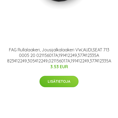
FAG Rullalaakeri, Jousijalkalaakeri VW,AUDI,SEAT 713
0005 20 021156017A,191412249,377412335A
823412249,305412249,021156017A,191412249,377412335A
3.53 EUR
LISÄTIETOJA