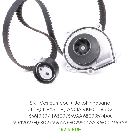
SKF Vesipumppu + Jakohihnasarja
JEEP,CHRYSLER,LANCIA VKMC 08502
35612027H,68027359AA,68029524AA
35612027H,68027359AA,68029524AA,K68027359AA
167.5 EUR