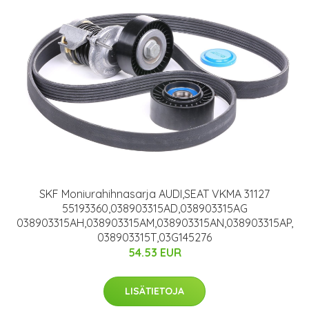
SKF Moniurahihnasarja AUDI,SEAT VKMA 31127
55193360,038903315AD,038903315AG
038903315AH,038903315AM,038903315AN,038903315AP,
038903315T,03G145276
54.53 EUR
LISÄTIETOJA