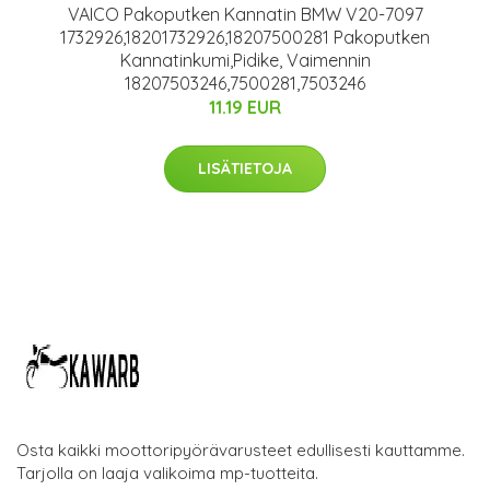
VAICO Pakoputken Kannatin BMW V20-7097
1732926,18201732926,18207500281 Pakoputken
Kannatinkumi,Pidike, Vaimennin
18207503246,7500281,7503246
11.19 EUR
LISÄTIETOJA
Osta kaikki moottoripyörävarusteet edullisesti kauttamme.
Tarjolla on laaja valikoima mp-tuotteita.