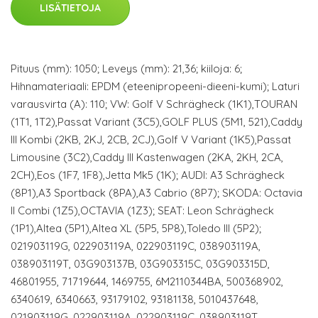
LISÄTIETOJA
Pituus (mm): 1050; Leveys (mm): 21,36; kiiloja: 6;
Hihnamateriaali: EPDM (eteenipropeeni-dieeni-kumi); Laturi
varausvirta (A): 110; VW: Golf V Schrägheck (1K1),TOURAN
(1T1, 1T2),Passat Variant (3C5),GOLF PLUS (5M1, 521),Caddy
III Kombi (2KB, 2KJ, 2CB, 2CJ),Golf V Variant (1K5),Passat
Limousine (3C2),Caddy III Kastenwagen (2KA, 2KH, 2CA,
2CH),Eos (1F7, 1F8),Jetta Mk5 (1K); AUDI: A3 Schrägheck
(8P1),A3 Sportback (8PA),A3 Cabrio (8P7); SKODA: Octavia
II Combi (1Z5),OCTAVIA (1Z3); SEAT: Leon Schrägheck
(1P1),Altea (5P1),Altea XL (5P5, 5P8),Toledo III (5P2);
021903119G, 022903119A, 022903119C, 038903119A,
038903119T, 03G903137B, 03G903315C, 03G903315D,
46801955, 71719644, 1469755, 6M2110344BA, 500368902,
6340619, 6340663, 93179102, 93181138, 5010437648,
021903119G, 022903119A, 022903119C, 038903119T,