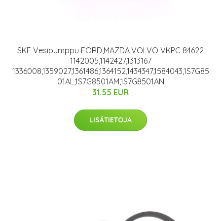
SKF Vesipumppu FORD,MAZDA,VOLVO VKPC 84622
1142005,1142427,1313167
1336008,1359027,1361486,1364152,1434347,1584043,1S7G85
01AL,1S7G8501AM,1S7G8501AN
31.55 EUR
LISÄTIETOJA