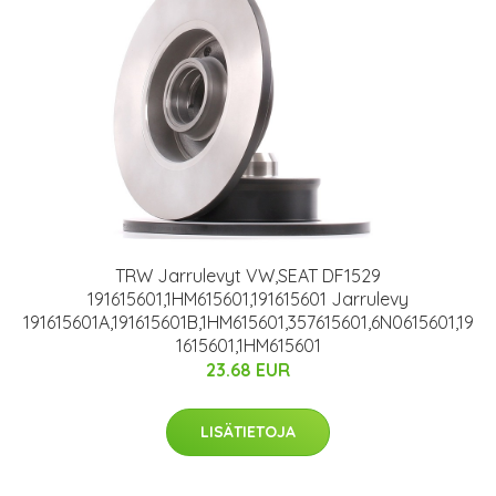
TRW Jarrulevyt VW,SEAT DF1529
191615601,1HM615601,191615601 Jarrulevy
191615601A,191615601B,1HM615601,357615601,6N0615601,19
1615601,1HM615601
23.68 EUR
LISÄTIETOJA