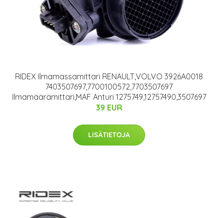
RIDEX Ilmamassamittari RENAULT,VOLVO 3926A0018
7403507697,7700100572,7703507697
Ilmamäärämittari,MAF Anturi 1275749,12757490,3507697
39 EUR
LISÄTIETOJA