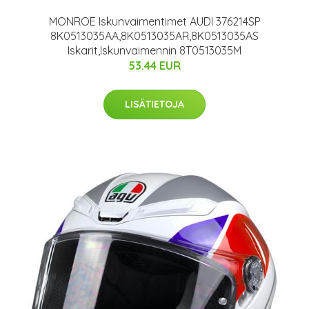
MONROE Iskunvaimentimet AUDI 376214SP
8K0513035AA,8K0513035AR,8K0513035AS
Iskarit,Iskunvaimennin 8T0513035M
53.44 EUR
LISÄTIETOJA