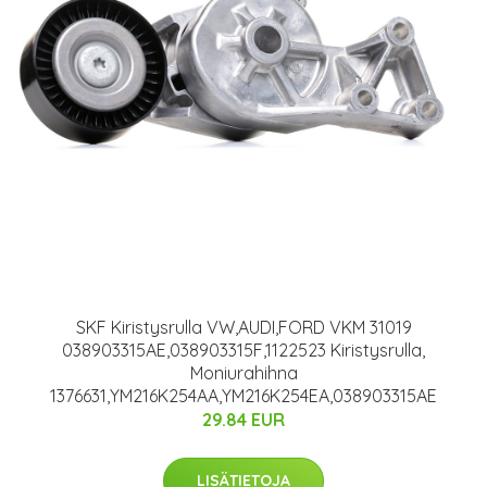
SKF Kiristysrulla VW,AUDI,FORD VKM 31019
038903315AE,038903315F,1122523 Kiristysrulla,
Moniurahihna
1376631,YM216K254AA,YM216K254EA,038903315AE
29.84 EUR
LISÄTIETOJA