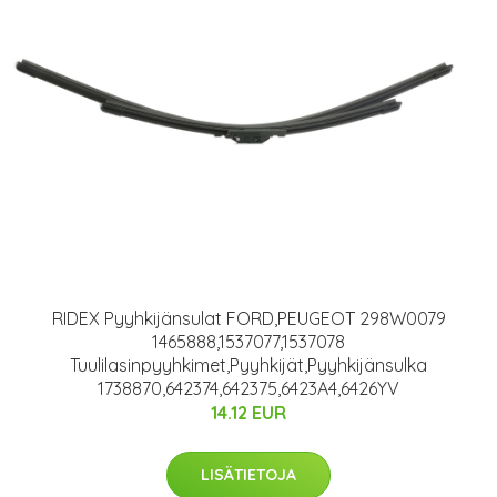
RIDEX Pyyhkijänsulat FORD,PEUGEOT 298W0079
1465888,1537077,1537078
Tuulilasinpyyhkimet,Pyyhkijät,Pyyhkijänsulka
1738870,642374,642375,6423A4,6426YV
14.12 EUR
LISÄTIETOJA