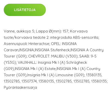
LISÄTIETOJA
Vanne, aukkoja: 5; Laippa Ø(mm): 157; Korvaava
tuote/korvaava tiedote 2: integroidulla ABS-sensorilla;
Asennuspuoli: Hinterachse; OPEL: INSIGNIA
Caravan,INSIGNIA,INSIGNIA Stufenheck,INSIGNIA A Country
Tourer (G09); CHEVROLET: MALIBU (V300); SAAB: 9-5
(YS3G); VAUXHALL: Insignia Mk I (A) Schrägheck
(G09),INSIGNIA Mk I (A) Estate,INSIGNIA Mk I (A) Country
Tourer (G09),Insignia Mk I (A) Limousine (G09); 13580135,
13502785, 13507374, 13580135, 13502785, 13502785, 13580135;
Pyöränlaakerisarja