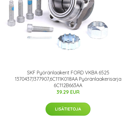
SKF Pyöränlaakerit FORD VKBA 6525
1370437,1377907,6C111K018AA Pyöränlaakerisarja
6C112B663AA
39.29 EUR
LISÄTIETOJA