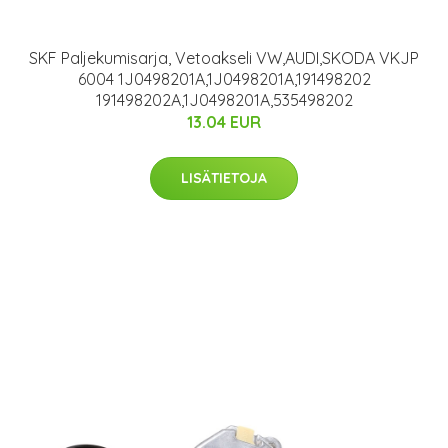
SKF Paljekumisarja, Vetoakseli VW,AUDI,SKODA VKJP
6004 1J0498201A,1J0498201A,191498202
191498202A,1J0498201A,535498202
13.04 EUR
LISÄTIETOJA