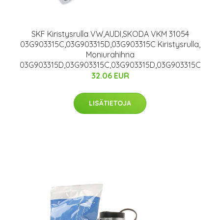
SKF Kiristysrulla VW,AUDI,SKODA VKM 31054
03G903315C,03G903315D,03G903315C Kiristysrulla,
Moniurahihna
03G903315D,03G903315C,03G903315D,03G903315C
32.06 EUR
LISÄTIETOJA