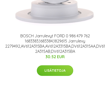
BOSCH Jarrulevyt FORD 0 986 479 762
1683383,1683384,1829615 Jarrulevy
2279492,AV612A315BA,AV612A3315BA,DV612A315AA,DV61
2A315AB,DV612A315BA
30.52 EUR
LISÄTIETOJA