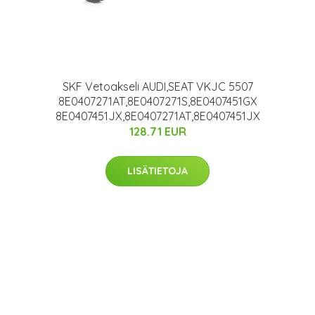
SKF Vetoakseli AUDI,SEAT VKJC 5507
8E0407271AT,8E0407271S,8E0407451GX
8E0407451JX,8E0407271AT,8E0407451JX
128.71 EUR
LISÄTIETOJA