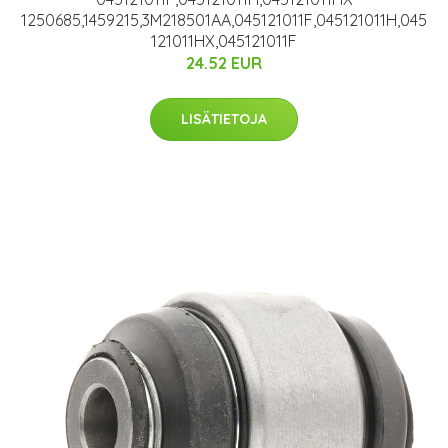
1250685,1459215,3M218501AA,045121011F,045121011H,045
121011HX,045121011F
24.52 EUR
LISÄTIETOJA