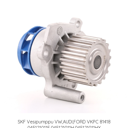
SKF Vesipumppu VW,AUDI,FORD VKPC 81418
045121011F,045121011H,045121011HX