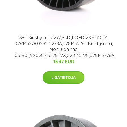
SKF Kiristysrulla VW,AUDI,FORD VKM 31004
028145278,028145278A,028145278E Kiristysrulla,
Moniurahihna
1051901,VX028145278EVX,028145278,028145278A
15.37 EUR
LISÄTIETOJA