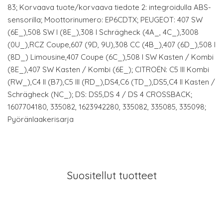
83; Korvaava tuote/korvaava tiedote 2: integroidulla ABS-
sensorilla; Moottorinumero: EP6CDTX; PEUGEOT: 407 SW
(6E_),508 SW I (8E_),308 I Schrägheck (4A_, 4C_),3008
(0U_),RCZ Coupe,607 (9D, 9U),308 CC (4B_),407 (6D_),508 I
(8D_) Limousine,407 Coupe (6C_),508 I SW Kasten / Kombi
(8E_),407 SW Kasten / Kombi (6E_); CITROËN: C5 III Kombi
(RW_),C4 II (B7),C5 III (RD_),DS4,C6 (TD_),DS5,C4 II Kasten /
Schrägheck (NC_); DS: DS5,DS 4 / DS 4 CROSSBACK;
1607704180, 335082, 1623942280, 335082, 335085, 335098;
Pyöränlaakerisarja
Suositellut tuotteet