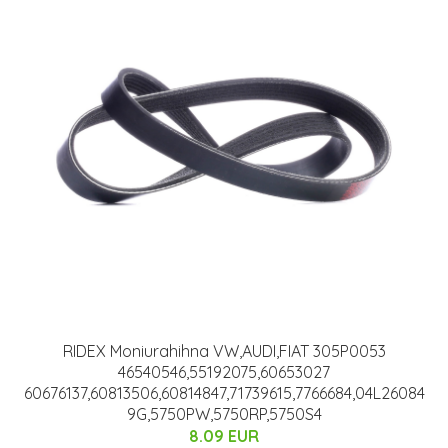
RIDEX Moniurahihna VW,AUDI,FIAT 305P0053
46540546,55192075,60653027
60676137,60813506,60814847,71739615,7766684,04L26084
9G,5750PW,5750RP,5750S4
8.09 EUR