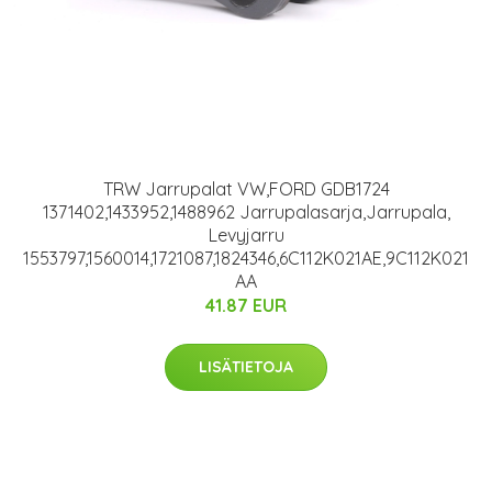
TRW Jarrupalat VW,FORD GDB1724
1371402,1433952,1488962 Jarrupalasarja,Jarrupala,
Levyjarru
1553797,1560014,1721087,1824346,6C112K021AE,9C112K021
AA
41.87 EUR
LISÄTIETOJA