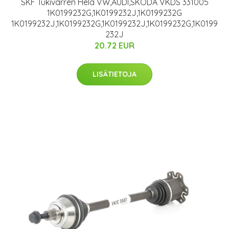
SKF Tukivarren Hela VW,AUDI,SKODA VKDS 331005
1K0199232G,1K0199232J,1K0199232G
1K0199232J,1K0199232G,1K0199232J,1K0199232G,1K0199
232J
20.72 EUR
LISÄTIETOJA