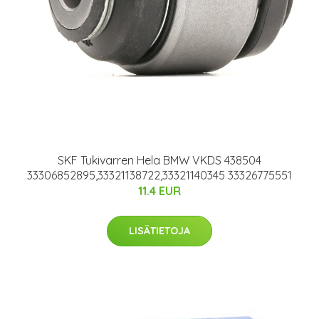
SKF Tukivarren Hela BMW VKDS 438504
33306852895,33321138722,33321140345 33326775551
11.4 EUR
LISÄTIETOJA