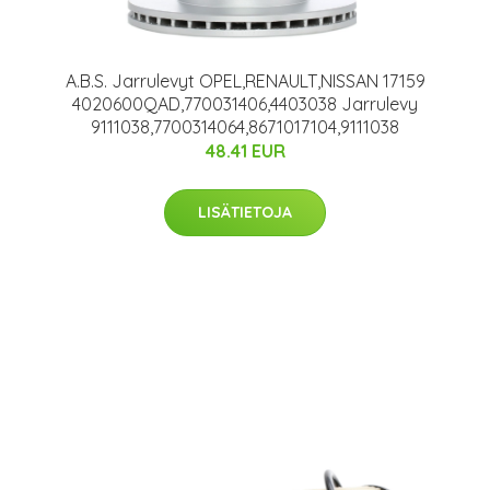
A.B.S. Jarrulevyt OPEL,RENAULT,NISSAN 17159
4020600QAD,770031406,4403038 Jarrulevy
9111038,7700314064,8671017104,9111038
48.41 EUR
LISÄTIETOJA