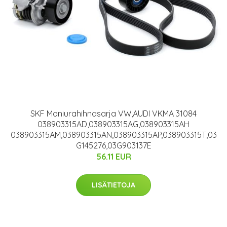
SKF Moniurahihnasarja VW,AUDI VKMA 31084
038903315AD,038903315AG,038903315AH
038903315AM,038903315AN,038903315AP,038903315T,03
G145276,03G903137E
56.11 EUR
LISÄTIETOJA