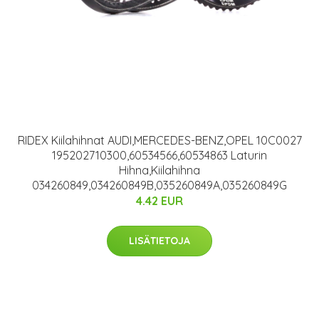
RIDEX Kiilahihnat AUDI,MERCEDES-BENZ,OPEL 10C0027
195202710300,60534566,60534863 Laturin
Hihna,Kiilahihna
034260849,034260849B,035260849A,035260849G
4.42 EUR
LISÄTIETOJA