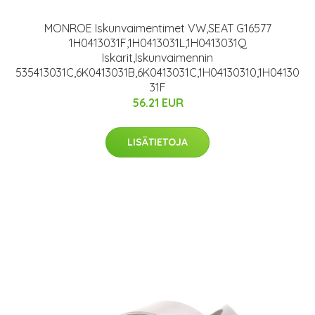
MONROE Iskunvaimentimet VW,SEAT G16577
1H0413031F,1H0413031L,1H0413031Q
Iskarit,Iskunvaimennin
535413031C,6K0413031B,6K0413031C,1H04130310,1H04130
31F
56.21 EUR
LISÄTIETOJA