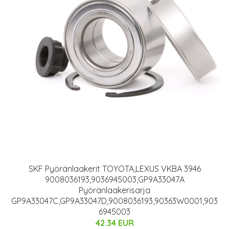
SKF Pyöränlaakerit TOYOTA,LEXUS VKBA 3946
9008036193,9036945003,GP9A33047A
Pyöränlaakerisarja
GP9A33047C,GP9A33047D,9008036193,90363W0001,903
6945003
42.34 EUR