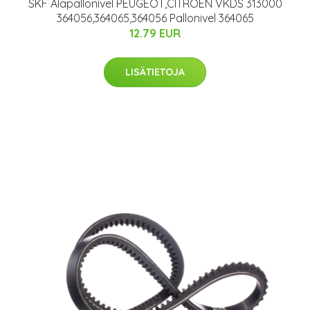
SKF Alapallonivel PEUGEOT,CITROËN VKDS 313000
364056,364065,364056 Pallonivel 364065
12.79 EUR
LISÄTIETOJA