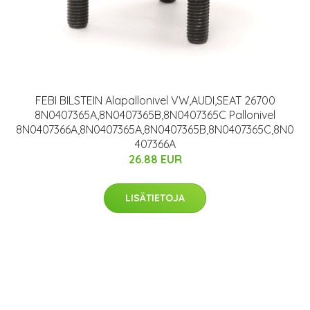
FEBI BILSTEIN Alapallonivel VW,AUDI,SEAT 26700
8N0407365A,8N0407365B,8N0407365C Pallonivel
8N0407366A,8N0407365A,8N0407365B,8N0407365C,8N0
407366A
26.88 EUR
LISÄTIETOJA