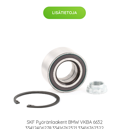
LISÄTIETOJA
SKF Pyöränlaakerit BMW VKBA 6632
33412406278,33416762321,33416762322