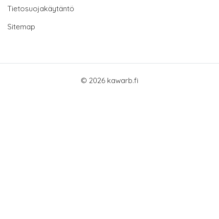
Tietosuojakäytäntö
Sitemap
© 2026 kawarb.fi