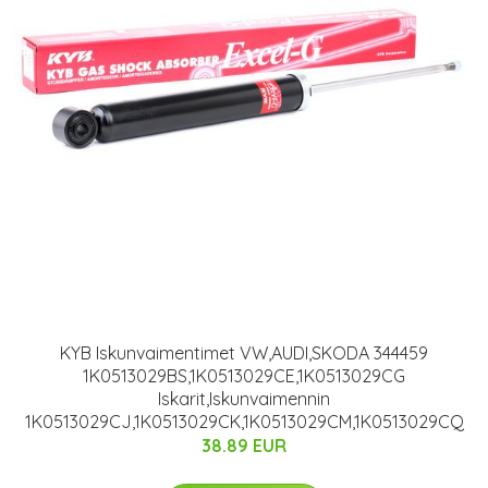
KYB Iskunvaimentimet VW,AUDI,SKODA 344459
1K0513029BS,1K0513029CE,1K0513029CG
Iskarit,Iskunvaimennin
1K0513029CJ,1K0513029CK,1K0513029CM,1K0513029CQ
38.89 EUR