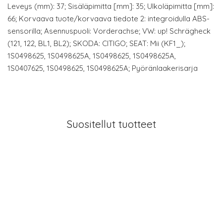
Leveys (mm): 37; Sisäläpimitta [mm]: 35; Ulkoläpimitta [mm]:
66; Korvaava tuote/korvaava tiedote 2: integroidulla ABS-
sensorilla; Asennuspuoli: Vorderachse; VW: up! Schrägheck
(121, 122, BL1, BL2); SKODA: CITIGO; SEAT: Mii (KF1_);
1S0498625, 1S0498625A, 1S0498625, 1S0498625A,
1S0407625, 1S0498625, 1S0498625A; Pyöränlaakerisarja
Suositellut tuotteet