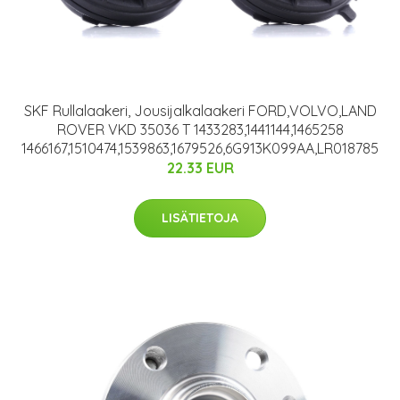
SKF Rullalaakeri, Jousijalkalaakeri FORD,VOLVO,LAND
ROVER VKD 35036 T 1433283,1441144,1465258
1466167,1510474,1539863,1679526,6G913K099AA,LR018785
22.33 EUR
LISÄTIETOJA