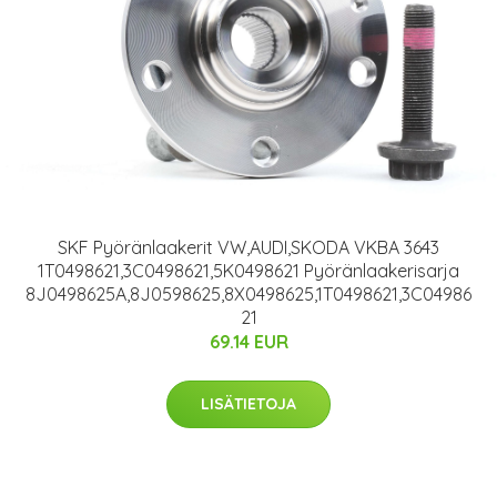
SKF Pyöränlaakerit VW,AUDI,SKODA VKBA 3643
1T0498621,3C0498621,5K0498621 Pyöränlaakerisarja
8J0498625A,8J0598625,8X0498625,1T0498621,3C04986
21
69.14 EUR
LISÄTIETOJA