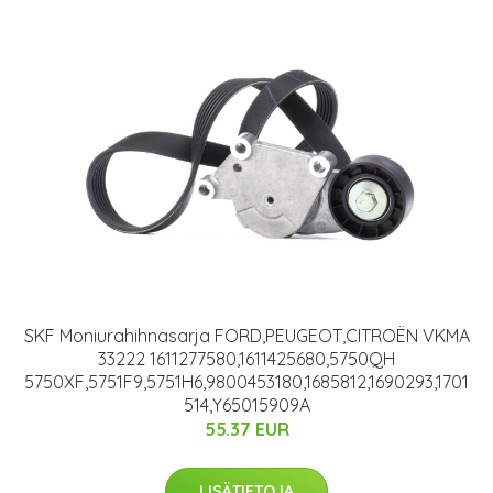
SKF Moniurahihnasarja FORD,PEUGEOT,CITROËN VKMA
33222 1611277580,1611425680,5750QH
5750XF,5751F9,5751H6,9800453180,1685812,1690293,1701
514,Y65015909A
55.37 EUR
LISÄTIETOJA