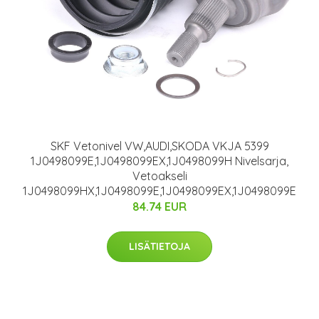
SKF Vetonivel VW,AUDI,SKODA VKJA 5399
1J0498099E,1J0498099EX,1J0498099H Nivelsarja,
Vetoakseli
1J0498099HX,1J0498099E,1J0498099EX,1J0498099E
84.74 EUR
LISÄTIETOJA