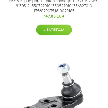
SKF Vesipumppu + Jakohihnasarja TOYOTA VKMC
91303-2 1350327010,1350527010,1356827010
1356829035,1610029185
147.85 EUR
LISÄTIETOJA