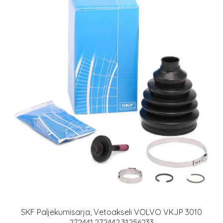
SKF Paljekumisarja, Vetoakseli VOLVO VKJP 3010
272441,272442,31256233