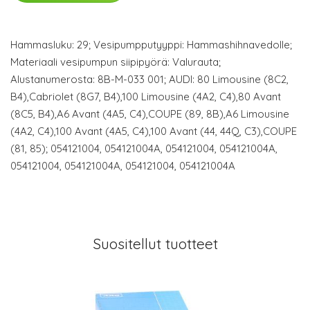
Hammasluku: 29; Vesipumpputyyppi: Hammashihnavedolle;
Materiaali vesipumpun siipipyörä: Valurauta;
Alustanumerosta: 8B-M-033 001; AUDI: 80 Limousine (8C2,
B4),Cabriolet (8G7, B4),100 Limousine (4A2, C4),80 Avant
(8C5, B4),A6 Avant (4A5, C4),COUPE (89, 8B),A6 Limousine
(4A2, C4),100 Avant (4A5, C4),100 Avant (44, 44Q, C3),COUPE
(81, 85); 054121004, 054121004A, 054121004, 054121004A,
054121004, 054121004A, 054121004, 054121004A
Suositellut tuotteet