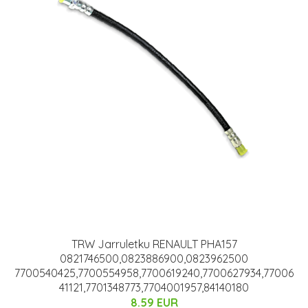
TRW Jarruletku RENAULT PHA157
0821746500,0823886900,0823962500
7700540425,7700554958,7700619240,7700627934,77006
41121,7701348773,7704001957,84140180
8.59 EUR