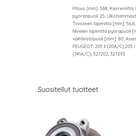
Pituus (mm): 568; Kierremitta
pyöränpuoli: 25; Ulkohammast
Tiivisteen läpimitta [mm]: 56,6;
Nivelen läpimitta pyöräpuoli [
vaihteistopuoli [mm]: 80; Asen
PEUGEOT: 205 II (20A/C),205 I 
(741A/C); 327202, 327293
Suositellut tuotteet