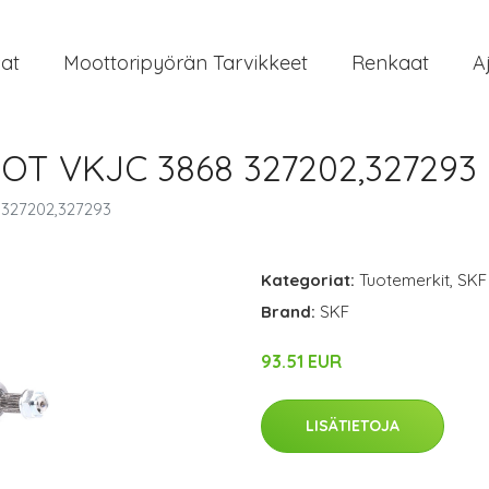
at
Moottoripyörän Tarvikkeet
Renkaat
A
EOT VKJC 3868 327202,327293
327202,327293
Kategoriat:
Tuotemerkit
,
SKF
Brand:
SKF
93.51 EUR
LISÄTIETOJA