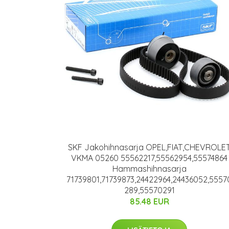
SKF Jakohihnasarja OPEL,FIAT,CHEVROLE
VKMA 05260 55562217,55562954,55574864
Hammashihnasarja
71739801,71739873,24422964,24436052,5557
289,55570291
85.48 EUR