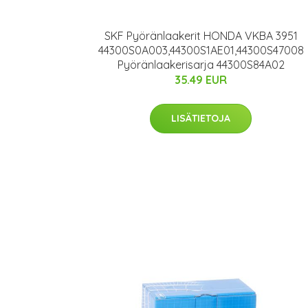
SKF Pyöränlaakerit HONDA VKBA 3951
44300S0A003,44300S1AE01,44300S47008
Pyöränlaakerisarja 44300S84A02
35.49 EUR
LISÄTIETOJA