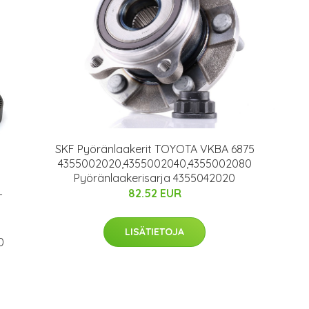
SKF Pyöränlaakerit TOYOTA VKBA 6875
4355002020,4355002040,4355002080
Pyöränlaakerisarja 4355042020
82.52 EUR
T
LISÄTIETOJA
0