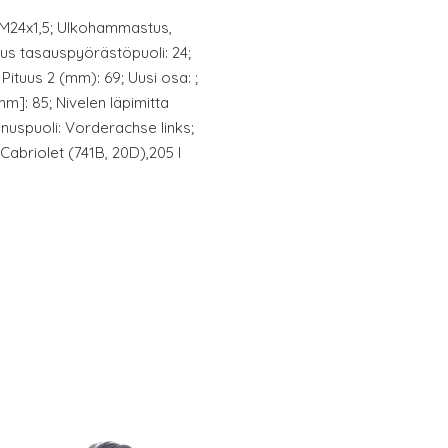
: M24x1,5; Ulkohammastus,
us tasauspyörästöpuoli: 24;
 Pituus 2 (mm): 69; Uusi osa: ;
mm]: 85; Nivelen läpimitta
nuspuoli: Vorderachse links;
Cabriolet (741B, 20D),205 I