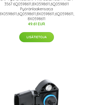
3567 6Q0598611,8X0598611,6Q0598611
Pyöränlaakerisarja
8X0598611,6Q0598611,8X0598611,6Q0598611,
8X0598611
49.61 EUR
LISÄTIETOJA