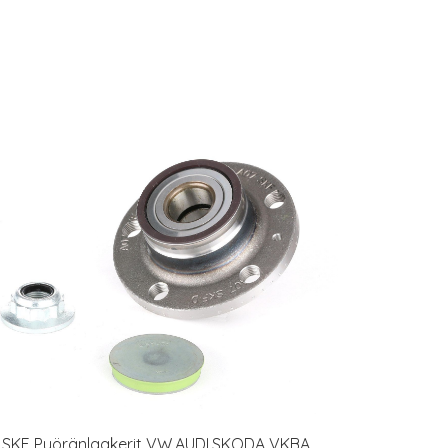
SKF Pyöränlaakerit VW,AUDI,SKODA VKBA