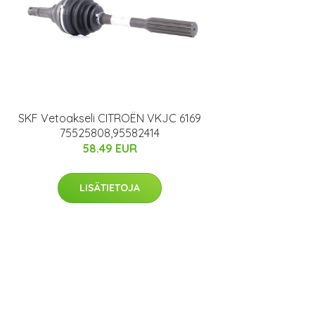
SKF Vetoakseli CITROËN VKJC 6169
75525808,95582414
58.49 EUR
LISÄTIETOJA