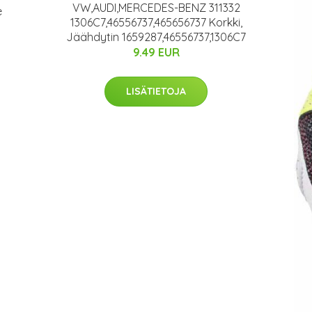
VW,AUDI,MERCEDES-BENZ 311332
e
1306C7,46556737,465656737 Korkki,
Jäähdytin 1659287,46556737,1306C7
9.49 EUR
LISÄTIETOJA