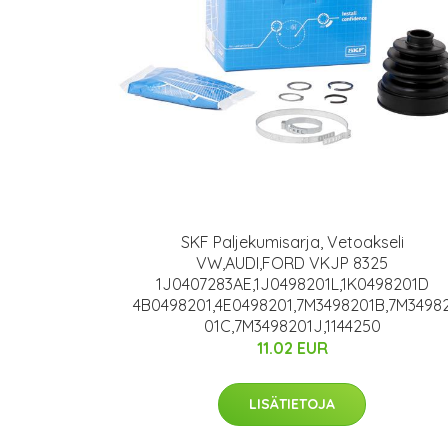
SKF Paljekumisarja, Vetoakseli
VW,AUDI,FORD VKJP 8325
1J0407283AE,1J0498201L,1K0498201D
4B0498201,4E0498201,7M3498201B,7M3498
01C,7M3498201J,1144250
11.02 EUR
LISÄTIETOJA