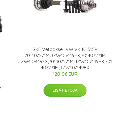
SKF Vetoakseli VW VKJC 5159
701407271M,JZW407449FX,701407271M
JZW407449FX,701407271M,JZW407449FX,701
407271M,JZW407449FX
120.06 EUR
2
LISÄTIETOJA