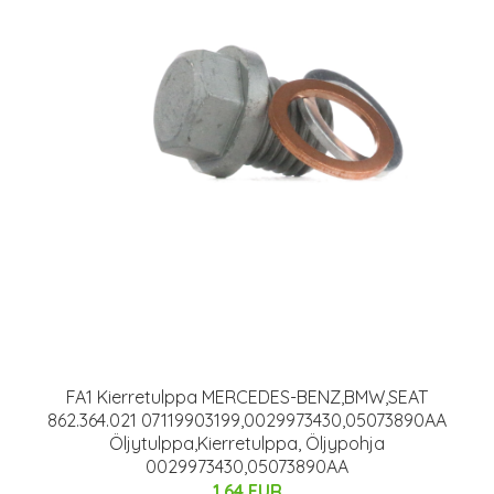
FA1 Kierretulppa MERCEDES-BENZ,BMW,SEAT
862.364.021 07119903199,0029973430,05073890AA
Öljytulppa,Kierretulppa, Öljypohja
0029973430,05073890AA
1.64 EUR