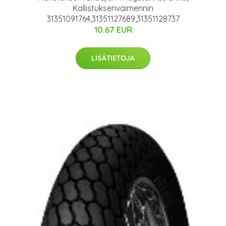
Kallistuksenvaimennin
31351091764,31351127689,31351128737
10.67 EUR
LISÄTIETOJA