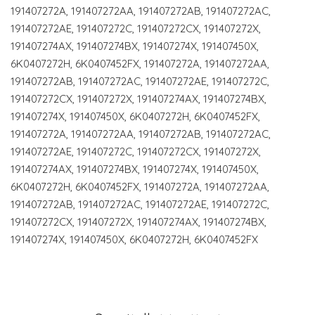
191407272A, 191407272AA, 191407272AB, 191407272AC,
191407272AE, 191407272C, 191407272CX, 191407272X,
191407274AX, 191407274BX, 191407274X, 191407450X,
6K0407272H, 6K0407452FX, 191407272A, 191407272AA,
191407272AB, 191407272AC, 191407272AE, 191407272C,
191407272CX, 191407272X, 191407274AX, 191407274BX,
191407274X, 191407450X, 6K0407272H, 6K0407452FX,
191407272A, 191407272AA, 191407272AB, 191407272AC,
191407272AE, 191407272C, 191407272CX, 191407272X,
191407274AX, 191407274BX, 191407274X, 191407450X,
6K0407272H, 6K0407452FX, 191407272A, 191407272AA,
191407272AB, 191407272AC, 191407272AE, 191407272C,
191407272CX, 191407272X, 191407274AX, 191407274BX,
191407274X, 191407450X, 6K0407272H, 6K0407452FX