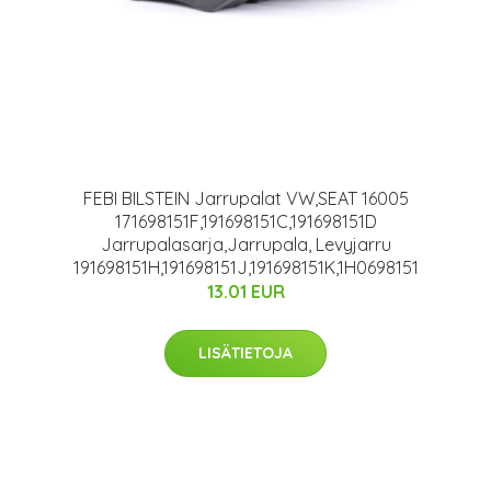
FEBI BILSTEIN Jarrupalat VW,SEAT 16005
171698151F,191698151C,191698151D
Jarrupalasarja,Jarrupala, Levyjarru
191698151H,191698151J,191698151K,1H0698151
13.01 EUR
LISÄTIETOJA