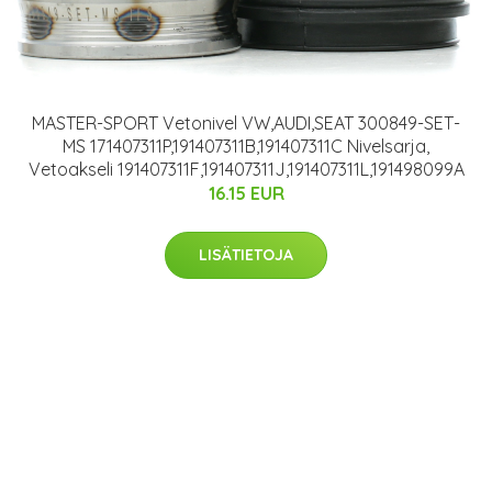
MASTER-SPORT Vetonivel VW,AUDI,SEAT 300849-SET-
MS 171407311P,191407311B,191407311C Nivelsarja,
Vetoakseli 191407311F,191407311J,191407311L,191498099A
16.15 EUR
LISÄTIETOJA