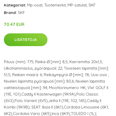
Kategoriat:
Mp-osat
,
Tuotemerkit
,
MP-satulat
,
SKF
Brand:
SKF
70.47 EUR
LISÄTIETOJA
Pituus (mm): 775; Reikä-Ø [mm]: 8,5; Kierremitta: 20x1,5;
Ulkohammastus, pyöränpuoli: 22; Tiivisteen läpimitta [mm]:
51,5; Reikien määrä: 6; Reikäympyrä-Ø [mm]: 78; Uusi osa: ;
Nivelen läpimitta pyöräpuoli [mm]: 80,6; Nivelen läpimitta
vaihteistopuoli [mm]: 94; Moottorinumero: HK; VW: GOLF II
(19E, 1G1),Caddy II Kastenwagen (9K9A),Polo Classic
(6V2),Polo Variant (6V5),Jetta II (19E, 1G2, 165),Caddy II
Kombi (9K9B); SEAT: Ibiza II (6K1),Cordoba Limousine (6K1,
6K2),Cordoba Vario (6K5),Inca (6K9),TOLEDO I (1L);