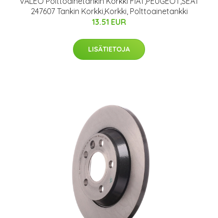
VALEO Polttoainetankin Korkki FIAT,PEUGEOT,SEAT
247607 Tankin Korkki,Korkki, Polttoainetankki
13.51 EUR
LISÄTIETOJA