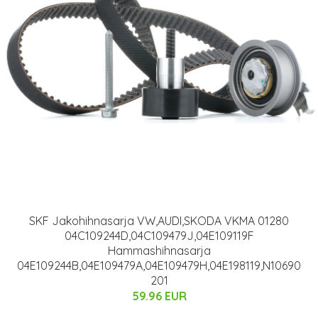
SKF Jakohihnasarja VW,AUDI,SKODA VKMA 01280
04C109244D,04C109479J,04E109119F
Hammashihnasarja
04E109244B,04E109479A,04E109479H,04E198119,N10690
201
59.96 EUR