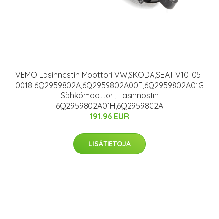
VEMO Lasinnostin Moottori VW,SKODA,SEAT V10-05-
0018 6Q2959802A,6Q2959802A00E,6Q2959802A01G
Sähkömoottori, Lasinnostin
6Q2959802A01H,6Q2959802A
191.96 EUR
LISÄTIETOJA