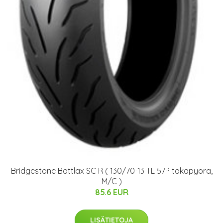
Bridgestone Battlax SC R ( 130/70-13 TL 57P takapyörä,
M/C )
85.6 EUR
LISÄTIETOJA