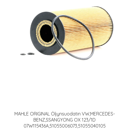
MAHLE ORIGINAL Öljynsuodatin VW,MERCEDES-
BENZ,SSANGYONG OX 123/1D
07W115436A,51055006073,51055040105