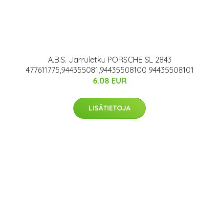
A.B.S. Jarruletku PORSCHE SL 2843
477611775,944355081,94435508100 94435508101
6.08 EUR
LISÄTIETOJA