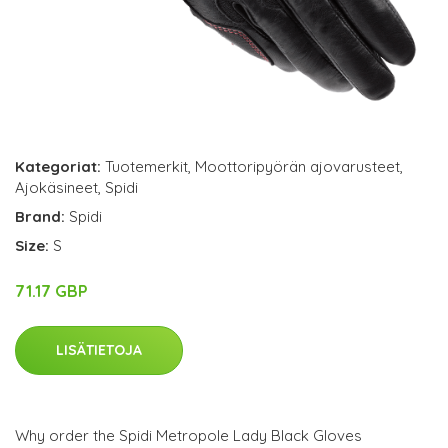
Kategoriat:
Tuotemerkit
,
Moottoripyörän ajovarusteet
,
Ajokäsineet
,
Spidi
Brand:
Spidi
Size:
S
71.17 GBP
LISÄTIETOJA
Why order the Spidi Metropole Lady Black Gloves