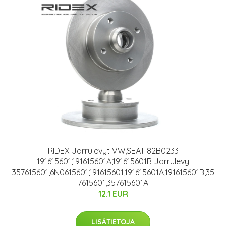
RIDEX Jarrulevyt VW,SEAT 82B0233
191615601,191615601A,191615601B Jarrulevy
357615601,6N0615601,191615601,191615601A,191615601B,35
7615601,357615601A
12.1 EUR
LISÄTIETOJA