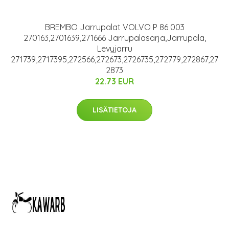
BREMBO Jarrupalat VOLVO P 86 003
270163,2701639,271666 Jarrupalasarja,Jarrupala,
Levyjarru
271739,2717395,272566,272673,2726735,272779,272867,27
2873
22.73 EUR
LISÄTIETOJA