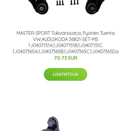
MASTER-SPORT Tukivarsisarja, Pyörien Tuenta
VW,AUDI,SKODA 36821-SET-MS
1J0407151A,1J0407151B,1J0407151C
1J0407365A,1J0407365B,1J0407365C,1J0407365Da
70.73 EUR
LISÄTIETOJA