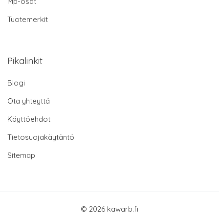
Mp-osat
Tuotemerkit
Pikalinkit
Blogi
Ota yhteyttä
Käyttöehdot
Tietosuojakäytäntö
Sitemap
© 2026 kawarb.fi