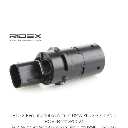
RIDEX Peruutustutka Anturit BMW,PEUGEOT,LAND
ROVER 2412P0023
66216902182,66218375533,YDB000121PNF Tunnistin,