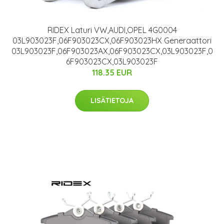
RIDEX Laturi VW,AUDI,OPEL 4G0004
03L903023F,06F903023CX,06F903023HX Generaattori
03L903023F,06F903023AX,06F903023CX,03L903023F,0
6F903023CX,03L903023F
118.35 EUR
LISÄTIETOJA