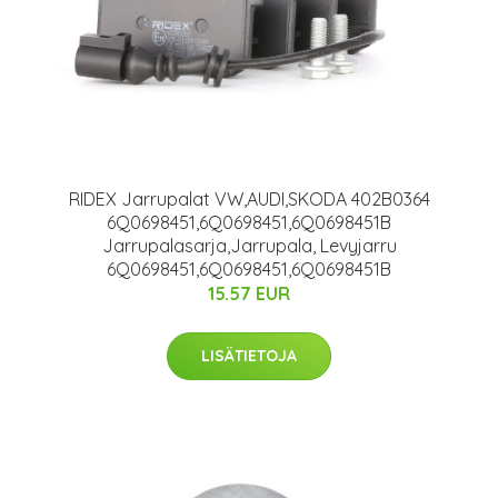
RIDEX Jarrupalat VW,AUDI,SKODA 402B0364
6Q0698451,6Q0698451,6Q0698451B
Jarrupalasarja,Jarrupala, Levyjarru
6Q0698451,6Q0698451,6Q0698451B
15.57 EUR
LISÄTIETOJA