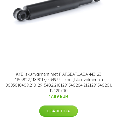
KYB Iskunvaimentimet FIAT,SEAT,LADA 443123
4155822,4189017,4434933 Iskarit,Iskunvaimennin
8083010409,21012915402,2101291540204,2121291540201,
12420700
17.89 EUR
LISÄTIETOJA