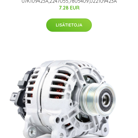
07K109423A,2247055,7805409,022109423A
7.28 EUR
LISÄTIETOJA