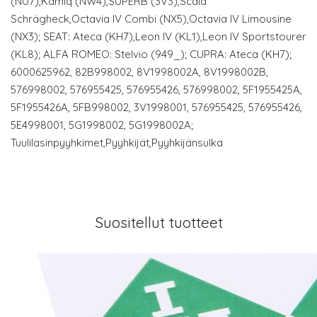
(NU7),Kamiq (NW4),SUPERB (3V3),Scala
Schrägheck,Octavia IV Combi (NX5),Octavia IV Limousine
(NX3); SEAT: Ateca (KH7),Leon IV (KL1),Leon IV Sportstourer
(KL8); ALFA ROMEO: Stelvio (949_); CUPRA: Ateca (KH7);
6000625962, 82B998002, 8V1998002A, 8V1998002B,
576998002, 576955425, 576955426, 576998002, 5F1955425A,
5F1955426A, 5FB998002, 3V1998001, 576955425, 576955426,
5E4998001, 5G1998002, 5G1998002A;
Tuulilasinpyyhkimet,Pyyhkijät,Pyyhkijänsulka
Suositellut tuotteet