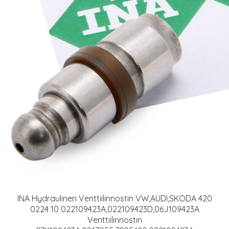
INA Hydraulinen Venttiilinnostin VW,AUDI,SKODA 420
0224 10 022109423A,022109423D,06J109423A
Venttiilinnostin