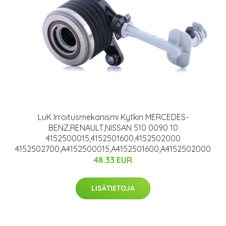
LuK Irroitusmekanismi Kytkin MERCEDES-
BENZ,RENAULT,NISSAN 510 0090 10
4152500015,4152501600,4152502000
4152502700,A4152500015,A4152501600,A4152502000
48.33 EUR
LISÄTIETOJA