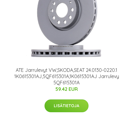
ATE Jarrulevyt VW,SKODA,SEAT 24.0130-0220.1
1K0615301AJ,5QF615301A,1K0615301AJ Jarrulevy
5QF615301A
59.42 EUR
LISÄTIETOJA