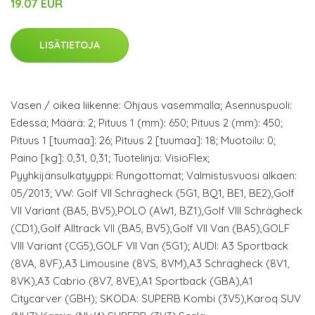
19.07 EUR
LISÄTIETOJA
Vasen / oikea liikenne: Ohjaus vasemmalla; Asennuspuoli:
Edessä; Määrä: 2; Pituus 1 (mm): 650; Pituus 2 (mm): 450;
Pituus 1 [tuumaa]: 26; Pituus 2 [tuumaa]: 18; Muotoilu: 0;
Paino [kg]: 0,31, 0,31; Tuotelinja: VisioFlex;
Pyyhkijänsulkatyyppi: Rungottomat; Valmistusvuosi alkaen:
05/2013; VW: Golf VII Schrägheck (5G1, BQ1, BE1, BE2),Golf
VII Variant (BA5, BV5),POLO (AW1, BZ1),Golf VIII Schrägheck
(CD1),Golf Alltrack VII (BA5, BV5),Golf VII Van (BA5),GOLF
VIII Variant (CG5),GOLF VII Van (5G1); AUDI: A3 Sportback
(8VA, 8VF),A3 Limousine (8VS, 8VM),A3 Schrägheck (8V1,
8VK),A3 Cabrio (8V7, 8VE),A1 Sportback (GBA),A1
Citycarver (GBH); SKODA: SUPERB Kombi (3V5),Karoq SUV