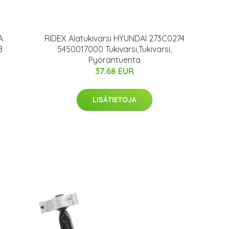
A
RIDEX Alatukivarsi HYUNDAI 273C0274
B
5450017000 Tukivarsi,Tukivarsi,
Pyöräntuenta
37.68 EUR
LISÄTIETOJA