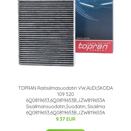
TOPRAN Raitisilmasuodatin VW,AUDI,SKODA
109 520
6Q0819653,6Q0819653B,JZW819653A
Sisäilmansuodatin,Suodatin, Sisäilma
6Q0819653,6Q0819653B,JZW819653A
9.37 EUR