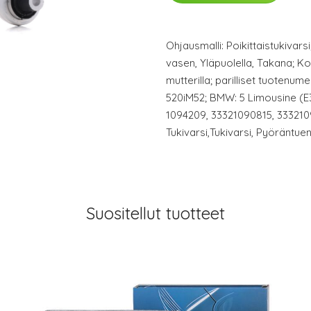
Ohjausmalli: Poikittaistukivars
vasen, Yläpuolella, Takana; K
mutterilla; parilliset tuotenum
520iM52; BMW: 5 Limousine (E3
1094209, 33321090815, 333210
Tukivarsi,Tukivarsi, Pyöräntue
Suositellut tuotteet