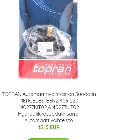
TOPRAN Automaattivaihteiston Suodatin
MERCEDES-BENZ 409 220
140277KIT02,A140277KIT02
Hydrauliikkasuodatinsarja,
Automaattivaihteisto
15.15 EUR