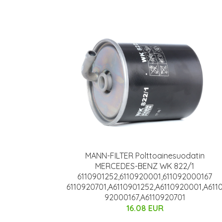
MANN-FILTER Polttoainesuodatin
MERCEDES-BENZ WK 822/1
6110901252,6110920001,611092000167
6110920701,A6110901252,A6110920001,A611
92000167,A6110920701
16.08 EUR