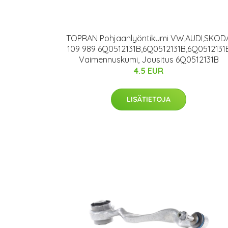
TOPRAN Pohjaanlyöntikumi VW,AUDI,SKOD
109 989 6Q0512131B,6Q0512131B,6Q0512131
Vaimennuskumi, Jousitus 6Q0512131B
4.5 EUR
LISÄTIETOJA