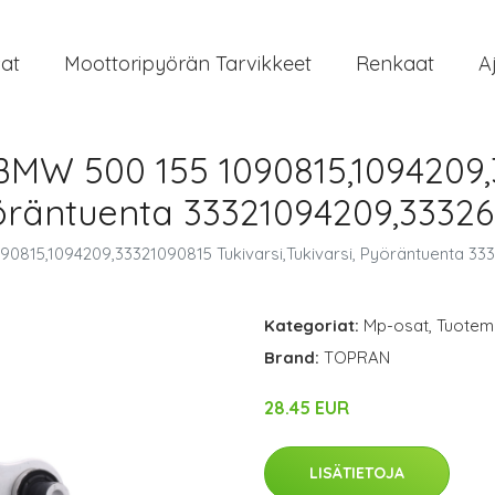
at
Moottoripyörän Tarvikkeet
Renkaat
A
BMW 500 155 1090815,1094209
Pyöräntuenta 33321094209,33326
0815,1094209,33321090815 Tukivarsi,Tukivarsi, Pyöräntuenta 3
Kategoriat:
Mp-osat
,
Tuoteme
Brand:
TOPRAN
28.45 EUR
LISÄTIETOJA