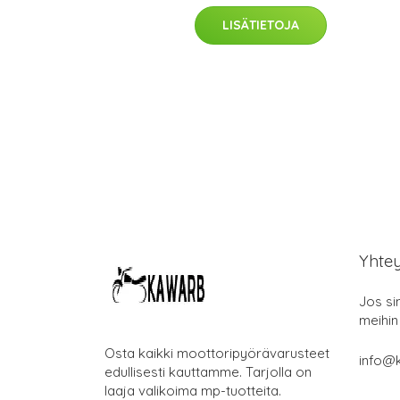
LISÄTIETOJA
Yhte
Jos si
meihin
Osta kaikki moottoripyörävarusteet
info@k
edullisesti kauttamme. Tarjolla on
laaja valikoima mp-tuotteita.