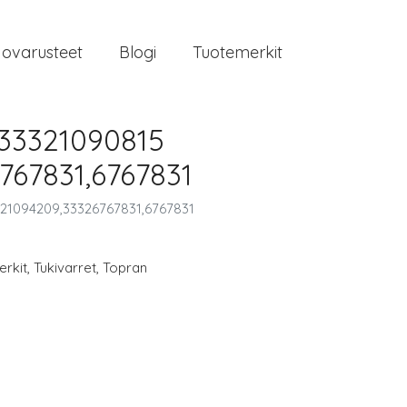
jovarusteet
Blogi
Tuotemerkit
,33321090815
767831,6767831
3321094209,33326767831,6767831
rkit
,
Tukivarret
,
Topran