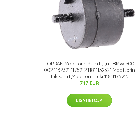
TOPRAN Moottorin Kumityyny BMW 500
002 1132321,1175212,11811132321 Moottorin
Tukikumit,Moottorin Tuki 11811175212
7.17 EUR
LISÄTIETOJA