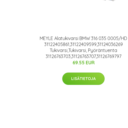
MEYLE Alatukivarsi BMW 316 035 0005/HD
31122405861,31122409599,31124036269
Tukivarsi,Tukivarsi, Pyöräntuenta
31126763703,31126763707,31126769797
69.55 EUR
LISÄTIETOJA