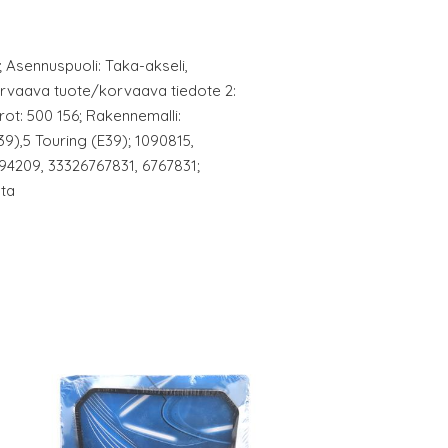
i; Asennuspuoli: Taka-akseli,
orvaava tuote/korvaava tiedote 2:
erot: 500 156; Rakennemalli:
9),5 Touring (E39); 1090815,
94209, 33326767831, 6767831;
nta