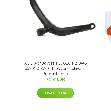
A.B.S. Alatukivarsi PEUGEOT 210445
3520C0,3520H1 Tukivarsi,Tukivarsi,
Pyöräntuenta
70.91 EUR
LISÄTIETOJA