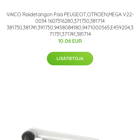
VAICO Raidetangon Pää PEUGEOT,CITROËN,MEGA V22-
0034 1607316280,371730,381714
381730,381741,391730,9458084180,9471000565,E459204,3
71731,371741,381714
10.06 EUR
LISÄTIETOJA