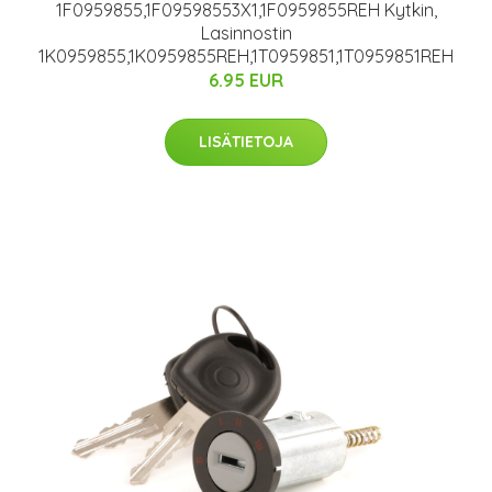
1F0959855,1F09598553X1,1F0959855REH Kytkin,
Lasinnostin
1K0959855,1K0959855REH,1T0959851,1T0959851REH
6.95 EUR
LISÄTIETOJA