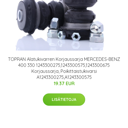
TOPRAN Alatukivarren Korjaussarja MERCEDES-BENZ
400 330 1243300275,1243300575,1243300675
Korjaussarja, Poikittaistukivarsi
A1243300275,A1243300575
19.37 EUR
LISÄTIETOJA