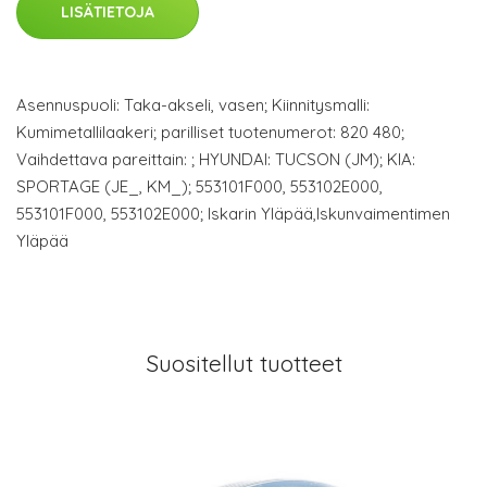
LISÄTIETOJA
Asennuspuoli: Taka-akseli, vasen; Kiinnitysmalli:
Kumimetallilaakeri; parilliset tuotenumerot: 820 480;
Vaihdettava pareittain: ; HYUNDAI: TUCSON (JM); KIA:
SPORTAGE (JE_, KM_); 553101F000, 553102E000,
553101F000, 553102E000; Iskarin Yläpää,Iskunvaimentimen
Yläpää
Suositellut tuotteet