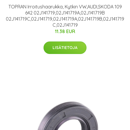
TOPRAN Irroitushaarukka, Kytkin VW,AUDI,SKODA 109
642 02J141719,02J141719A,02J141719B
02J141719C,02J141719,02J141719A,02J141719B,02J141719
C,02J141719
11.38 EUR
LISÄTIETOJA