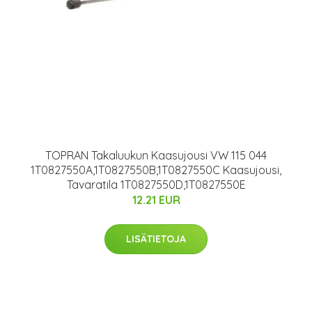
TOPRAN Takaluukun Kaasujousi VW 115 044
1T0827550A,1T0827550B,1T0827550C Kaasujousi,
Tavaratila 1T0827550D,1T0827550E
12.21 EUR
LISÄTIETOJA