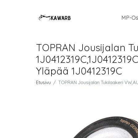
MP-Os
TOPRAN Jousijalan Tu
1J0412319C,1J0412319C
Yläpää 1J0412319C
Etusivu
TOPRAN Jousijalan Tukilaakeri VW,AU