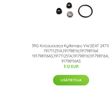
3RG Korjaussarja Kytkinvipu VW,SEAT 2471
191711251A,191798116,191798116A
191798116AS,191711251A,191798116,191798116A,
91798116AS
3.12 EUR
LISÄTIETOJA