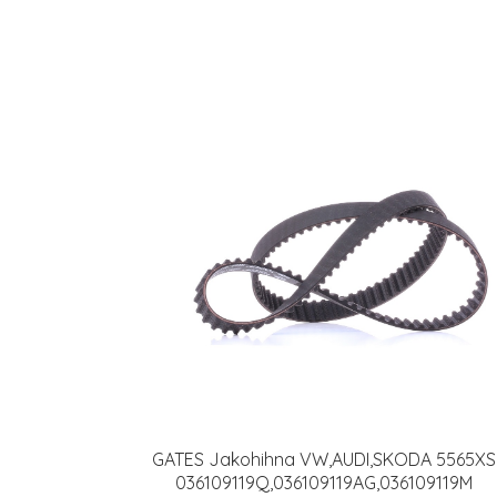
GATES Jakohihna VW,AUDI,SKODA 5565XS
036109119Q,036109119AG,036109119M