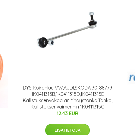
DYS Koiranluu VW,AUDI,SKODA 30-88779
1K0411315B,1K0411315D,1K0411315E
Kallistuksenvakaajan Yhdystanko,Tanko,
Kallistuksenvaimennin 1K0411315G
12.43 EUR
LISÄTIETOJA