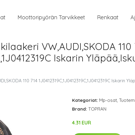
at
Moottoripyörän Tarvikkeet
Renkaat
A
kilaakeri VW,AUDI,SKODA 110 
,1J0412319C Iskarin Yläpää,I
DI,SKODA 110 714 1J0412319C,1J0412319C,1J0412319C Iskarin Ylä
Kategoriat:
Mp-osat
,
Tuoteme
Brand:
TOPRAN
4.31 EUR