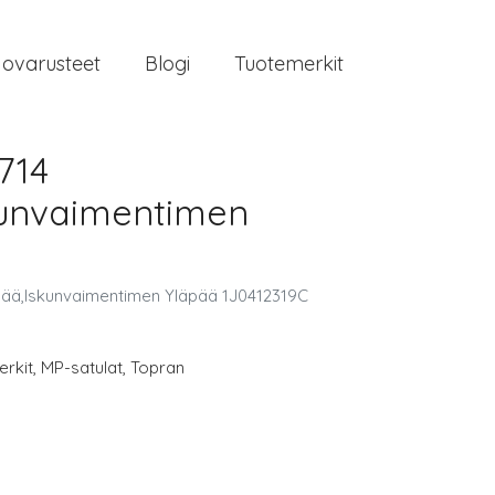
jovarusteet
Blogi
Tuotemerkit
714
skunvaimentimen
pää,Iskunvaimentimen Yläpää 1J0412319C
rkit
,
MP-satulat
,
Topran