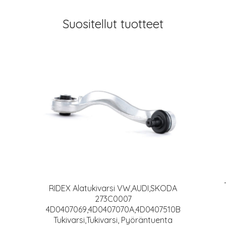
Suositellut tuotteet
RIDEX Alatukivarsi VW,AUDI,SKODA
273C0007
4D0407069,4D0407070A,4D0407510B
Tukivarsi,Tukivarsi, Pyöräntuenta