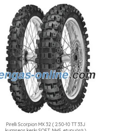
Pirelli Scorpion MX 32 ( 2.50-10 TT 33J
kumiseos keski SOFT, NHS, etupyörä )