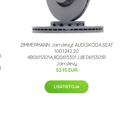
ZIMMERMANN Jarrulevyt AUDI,SKODA,SEAT
100.1242.20
0
4B0615301A,8D0615301J,8E0615301R
Jarrulevy
1
52.15 EUR
LISÄTIETOJA