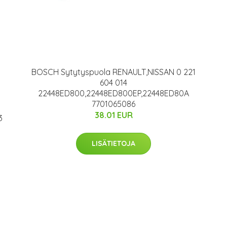
BOSCH Sytytyspuola RENAULT,NISSAN 0 221
604 014
22448ED800,22448ED800EP,22448ED80A
7701065086
38.01 EUR
3
LISÄTIETOJA