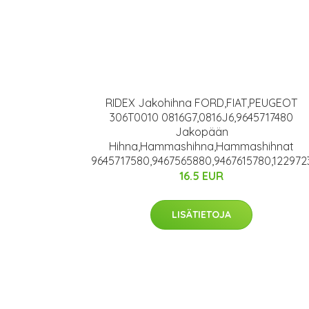
RIDEX Jakohihna FORD,FIAT,PEUGEOT
306T0010 0816G7,0816J6,9645717480
Jakopään
Hihna,Hammashihna,Hammashihnat
9645717580,9467565880,9467615780,122972
16.5 EUR
LISÄTIETOJA