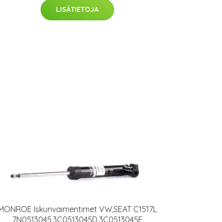
LISÄTIETOJA
MONROE Iskunvaimentimet VW,SEAT C1517L
7N0513045,3C0513045D,3C0513045E