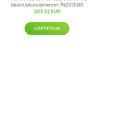
Iskarit,Iskunvaimennin 7N0513045
203.52 EUR
LISÄTIETOJA