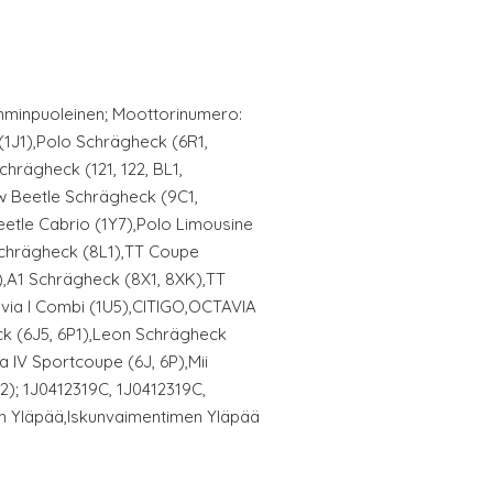
mminpuoleinen; Moottorinumero:
(1J1),Polo Schrägheck (6R1,
Schrägheck (121, 122, BL1,
w Beetle Schrägheck (9C1,
eetle Cabrio (1Y7),Polo Limousine
 Schrägheck (8L1),TT Coupe
),A1 Schrägheck (8X1, 8XK),TT
via I Combi (1U5),CITIGO,OCTAVIA
eck (6J5, 6P1),Leon Schrägheck
za IV Sportcoupe (6J, 6P),Mii
2); 1J0412319C, 1J0412319C,
in Yläpää,Iskunvaimentimen Yläpää