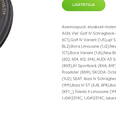
LISÄTIETOJA
Asennuspuoli: etuakseli mole
AGN; VW: Golf IV Schrägheck 
6C1),Golf IV Variant (1J5),up! 
BL2),Bora Limousine (1J2),Ne
1C1),Bora Variant (1J6),New B
(602, 604, 612, 614); AUDI: A3
(8N3),A1 Sportback (8XA, 8XF
Roadster (8N9); SKODA: Octa
(1U2); SEAT: Ibiza IV Schrägh
(1M1),Ibiza IV ST (6J8, 6P8),Ibi
(KF1_),Toledo II Limousine (1M
1J0412319C, 1J0412319C; Iskar