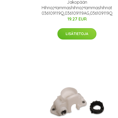
Jakopään
Hihna,Hammashihna,Hammashihnat
036109119Q,036109119AG,036109119Q
19.27 EUR
LISÄTIETOJA