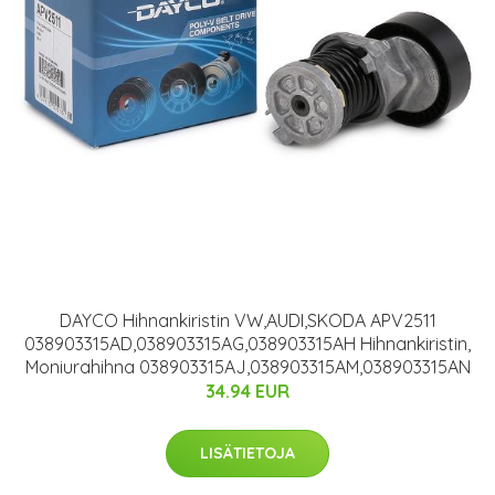
DAYCO Hihnankiristin VW,AUDI,SKODA APV2511
038903315AD,038903315AG,038903315AH Hihnankiristin,
Moniurahihna 038903315AJ,038903315AM,038903315AN
34.94 EUR
LISÄTIETOJA