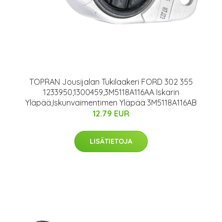
TOPRAN Jousijalan Tukilaakeri FORD 302 355
1233950,1300459,3M5118A116AA Iskarin
Yläpää,Iskunvaimentimen Yläpää 3M5118A116AB
12.79 EUR
LISÄTIETOJA