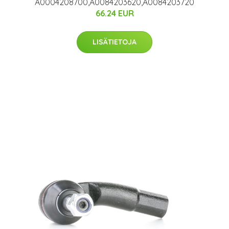
A0004208700,A0084203620,A0084203720
66.24 EUR
LISÄTIETOJA