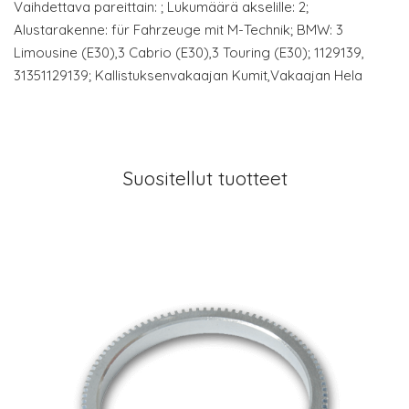
Vaihdettava pareittain: ; Lukumäärä akselille: 2;
Alustarakenne: für Fahrzeuge mit M-Technik; BMW: 3
Limousine (E30),3 Cabrio (E30),3 Touring (E30); 1129139,
31351129139; Kallistuksenvakaajan Kumit,Vakaajan Hela
Suositellut tuotteet