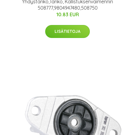
Yhdystanko,Tanko, Kallistuksenvaimennin
508777,9804947480,508750
10.83 EUR
LISÄTIETOJA