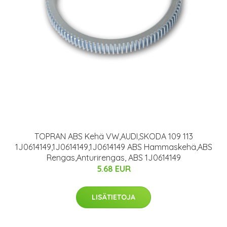
TOPRAN ABS Kehä VW,AUDI,SKODA 109 113
1J0614149,1J0614149,1J0614149 ABS Hammaskehä,ABS
Rengas,Anturirengas, ABS 1J0614149
5.68 EUR
LISÄTIETOJA