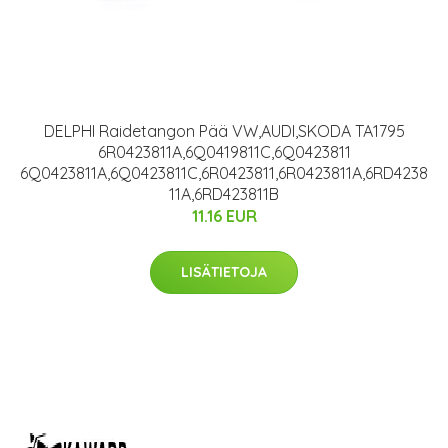
DELPHI Raidetangon Pää VW,AUDI,SKODA TA1795
6R0423811A,6Q0419811C,6Q0423811
6Q0423811A,6Q0423811C,6R0423811,6R0423811A,6RD4238
11A,6RD423811B
11.16 EUR
LISÄTIETOJA