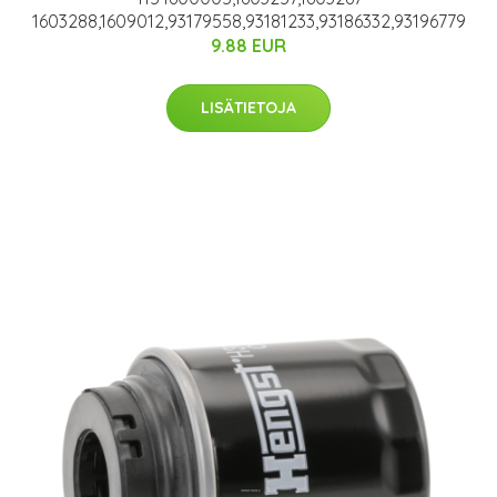
1603288,1609012,93179558,93181233,93186332,93196779
9.88 EUR
LISÄTIETOJA