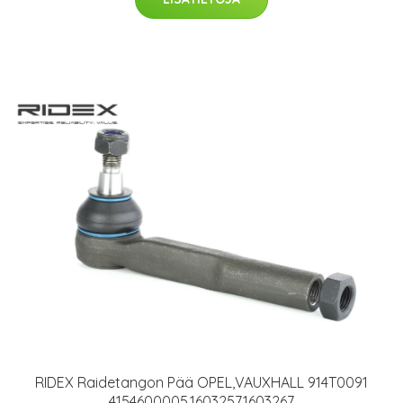
RIDEX Raidetangon Pää OPEL,VAUXHALL 914T0091
4154600005,1603257,1603267