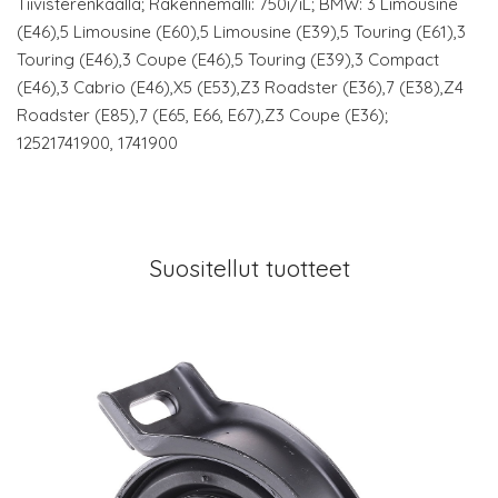
Tiivisterenkaalla; Rakennemalli: 750i/iL; BMW: 3 Limousine
(E46),5 Limousine (E60),5 Limousine (E39),5 Touring (E61),3
Touring (E46),3 Coupe (E46),5 Touring (E39),3 Compact
(E46),3 Cabrio (E46),X5 (E53),Z3 Roadster (E36),7 (E38),Z4
Roadster (E85),7 (E65, E66, E67),Z3 Coupe (E36);
12521741900, 1741900
Suositellut tuotteet