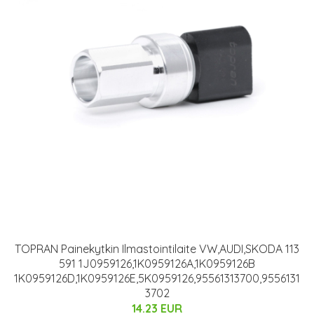
TOPRAN Painekytkin Ilmastointilaite VW,AUDI,SKODA 113
591 1J0959126,1K0959126A,1K0959126B
1K0959126D,1K0959126E,5K0959126,95561313700,9556131
3702
14.23 EUR