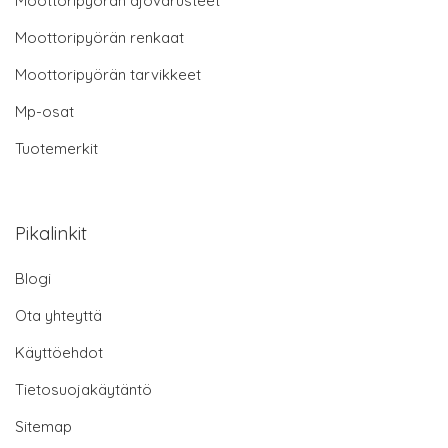
Moottoripyörän ajovarusteet
Moottoripyörän renkaat
Moottoripyörän tarvikkeet
Mp-osat
Tuotemerkit
Pikalinkit
Blogi
Ota yhteyttä
Käyttöehdot
Tietosuojakäytäntö
Sitemap