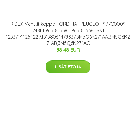
RIDEX Venttiilikoppa FORD,FIAT,PEUGEOT 977C0009
248L1,9651815680,9651815680SK1
1233714,1254229,1313806,1479837,3M5Q6K271AA,3M5Q6K2
71AB,3M5Q6K271AC
38.48 EUR
LISÄTIETOJA