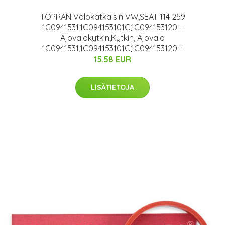
TOPRAN Valokatkaisin VW,SEAT 114 259
1C0941531,1C094153101C,1C094153120H
Ajovalokytkin,Kytkin, Ajovalo
1C0941531,1C094153101C,1C094153120H
15.58 EUR
LISÄTIETOJA