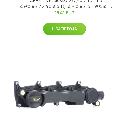
TOPRAN Virtalukko VW,AUDI 102 413
155905851,321905851D,155905851 321905851D
15.41 EUR
LISÄTIETOJA