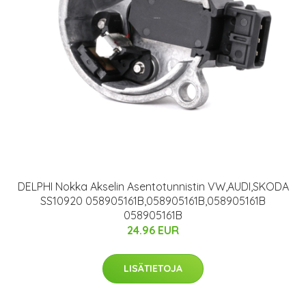
DELPHI Nokka Akselin Asentotunnistin VW,AUDI,SKODA
SS10920 058905161B,058905161B,058905161B
058905161B
24.96 EUR
LISÄTIETOJA