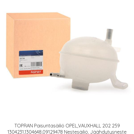
TOPRAN Paisuntasäiliö OPEL,VAUXHALL 202 259
1304231,1304648,09129478 Nestesäiliö, Jäähdytysneste