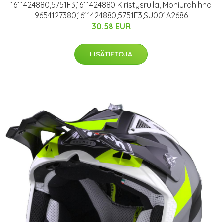
1611424880,5751F3,1611424880 Kiristysrulla, Moniurahihna
9654127380,1611424880,5751F3,SU001A2686
30.58 EUR
LISÄTIETOJA