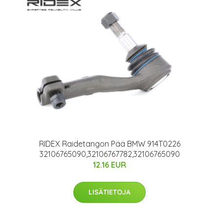
RIDEX Raidetangon Pää BMW 914T0226
32106765090,32106767782,32106765090
12.16 EUR
LISÄTIETOJA