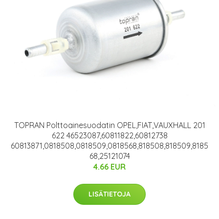
TOPRAN Polttoainesuodatin OPEL,FIAT,VAUXHALL 201
622 46523087,60811822,60812738
60813871,0818508,0818509,0818568,818508,818509,8185
68,25121074
4.66 EUR
LISÄTIETOJA