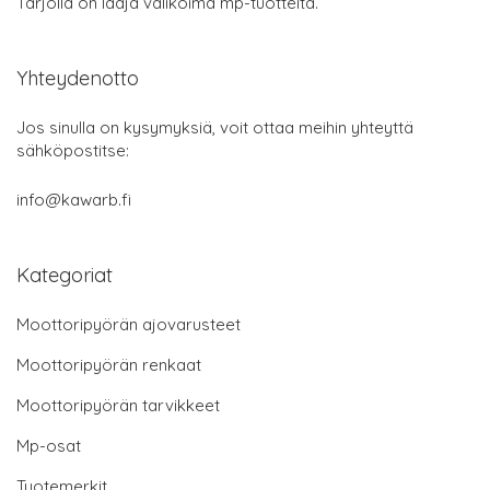
Tarjolla on laaja valikoima mp-tuotteita.
Yhteydenotto
Jos sinulla on kysymyksiä, voit ottaa meihin yhteyttä
sähköpostitse:
info@kawarb.fi
Kategoriat
Moottoripyörän ajovarusteet
Moottoripyörän renkaat
Moottoripyörän tarvikkeet
Mp-osat
Tuotemerkit