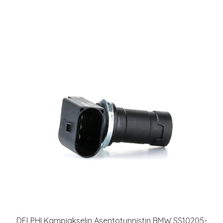
DELPHI Kampiakselin Asentotunnistin BMW SS10205-