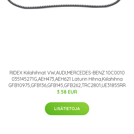
RIDEX Kiilahihnat VW,AUDI,MERCEDES-BENZ 10C0010
035145271G,AEH473,AEH621 Laturin Hihna,Kiilahihna
GFB10975,GFB136,GFB145,GFB262,TRC2801,UE31855RR
3.58 EUR
LISÄTIETOJA