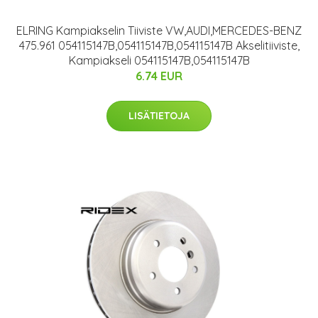
ELRING Kampiakselin Tiiviste VW,AUDI,MERCEDES-BENZ
475.961 054115147B,054115147B,054115147B Akselitiiviste,
Kampiakseli 054115147B,054115147B
6.74 EUR
LISÄTIETOJA