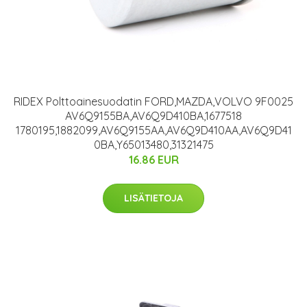
RIDEX Polttoainesuodatin FORD,MAZDA,VOLVO 9F0025
AV6Q9155BA,AV6Q9D410BA,1677518
1780195,1882099,AV6Q9155AA,AV6Q9D410AA,AV6Q9D41
0BA,Y65013480,31321475
16.86 EUR
LISÄTIETOJA