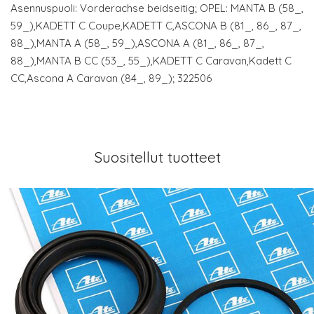
Asennuspuoli: Vorderachse beidseitig; OPEL: MANTA B (58_,
59_),KADETT C Coupe,KADETT C,ASCONA B (81_, 86_, 87_,
88_),MANTA A (58_, 59_),ASCONA A (81_, 86_, 87_,
88_),MANTA B CC (53_, 55_),KADETT C Caravan,Kadett C
CC,Ascona A Caravan (84_, 89_); 322506
Suositellut tuotteet