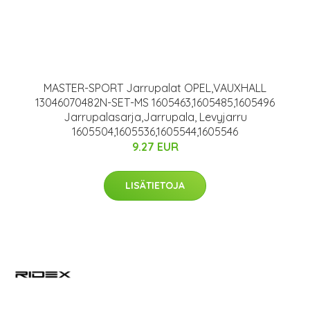
MASTER-SPORT Jarrupalat OPEL,VAUXHALL
13046070482N-SET-MS 1605463,1605485,1605496
Jarrupalasarja,Jarrupala, Levyjarru
1605504,1605536,1605544,1605546
9.27 EUR
LISÄTIETOJA