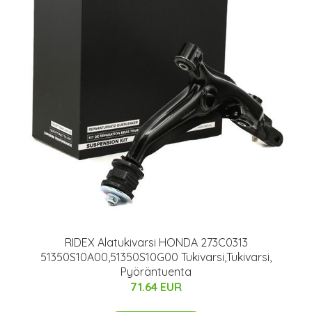
RIDEX Alatukivarsi HONDA 273C0313
51350S10A00,51350S10G00 Tukivarsi,Tukivarsi,
Pyöräntuenta
71.64 EUR