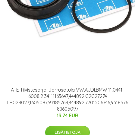
ATE Tiivistesarja, Jarrusatula VW,AUDI,BMW 11.0441-
6008.2 34111163647,444892,C2C27274
LR028027,1605097,93185768,444892,7701206746,9318576
8,1605097
13.74 EUR
LISÄTIETOJA