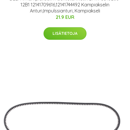
12B1 12141709616,12141744492 Kampiakselin
Anturi,Impulssianturi, Kampiakseli
21.9 EUR
LISÄTIETOJA