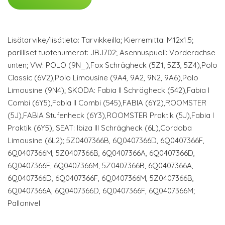
Lisätarvike/lisätieto: Tarvikkeilla; Kierremitta: M12x1.5;
parilliset tuotenumerot: JBJ702; Asennuspuoli: Vorderachse
unten; VW: POLO (9N_),Fox Schrägheck (5Z1, 5Z3, 5Z4),Polo
Classic (6V2),Polo Limousine (9A4, 9A2, 9N2, 9A6),Polo
Limousine (9N4); SKODA: Fabia II Schrägheck (542),Fabia I
Combi (6Y5),Fabia II Combi (545),FABIA (6Y2),ROOMSTER
(5J),FABIA Stufenheck (6Y3),ROOMSTER Praktik (5J),Fabia I
Praktik (6Y5); SEAT: Ibiza III Schrägheck (6L),Cordoba
Limousine (6L2); 5Z0407366B, 6Q0407366D, 6Q0407366F,
6Q0407366M, 5Z0407366B, 6Q0407366A, 6Q0407366D,
6Q0407366F, 6Q0407366M, 5Z0407366B, 6Q0407366A,
6Q0407366D, 6Q0407366F, 6Q0407366M, 5Z0407366B,
6Q0407366A, 6Q0407366D, 6Q0407366F, 6Q0407366M;
Pallonivel