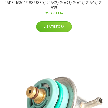
1611841680,1618863880,4246K2,4246K3,4246Y3,4246Y5,424
935
25.77 EUR
LISÄTIETOJA