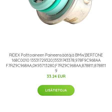
RIDEX Polttoaineen Paineensäätäjä BMW,BERTONE
168C0010 13531729320,13531743378,978F9C968AA
F7RZ9C968AA,0K93713280,F7RZ9C968AA,878811,878811
9
33.24 EUR
LISÄTIETOJA