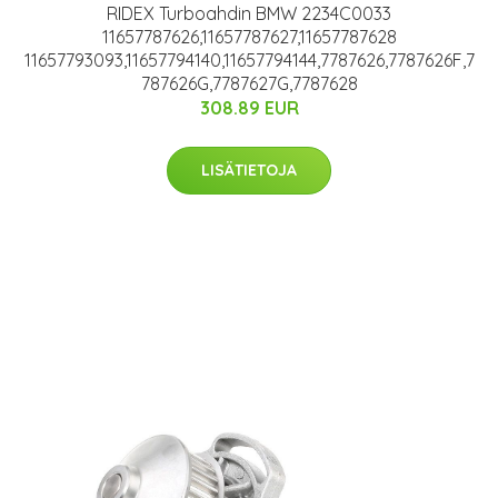
RIDEX Turboahdin BMW 2234C0033
11657787626,11657787627,11657787628
11657793093,11657794140,11657794144,7787626,7787626F,7
787626G,7787627G,7787628
308.89 EUR
LISÄTIETOJA