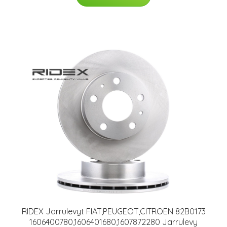
RIDEX Jarrulevyt FIAT,PEUGEOT,CITROËN 82B0173
1606400780,1606401680,1607872280 Jarrulevy