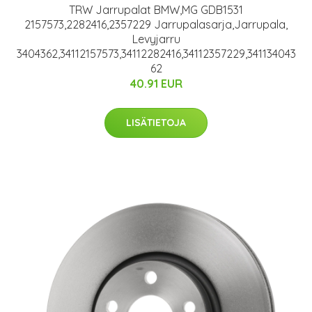
TRW Jarrupalat BMW,MG GDB1531
2157573,2282416,2357229 Jarrupalasarja,Jarrupala,
Levyjarru
3404362,34112157573,34112282416,34112357229,341134043
62
40.91 EUR
LISÄTIETOJA