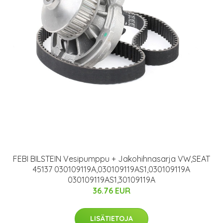
FEBI BILSTEIN Vesipumppu + Jakohihnasarja VW,SEAT
45137 030109119A,030109119AS1,030109119A
030109119AS1,30109119A
36.76 EUR
LISÄTIETOJA