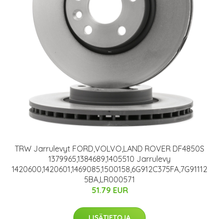
TRW Jarrulevyt FORD,VOLVO,LAND ROVER DF4850S
1379965,1384689,1405510 Jarrulevy
1420600,1420601,1469085,1500158,6G912C375FA,7G91112
5BA,LR000571
51.79 EUR
LISÄTIETOJA