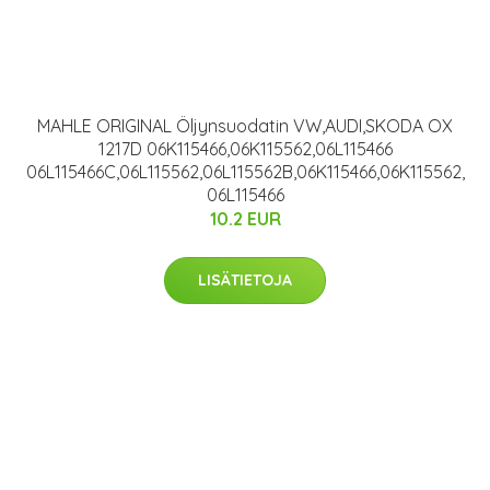
MAHLE ORIGINAL Öljynsuodatin VW,AUDI,SKODA OX
1217D 06K115466,06K115562,06L115466
06L115466C,06L115562,06L115562B,06K115466,06K115562,
06L115466
10.2 EUR
LISÄTIETOJA