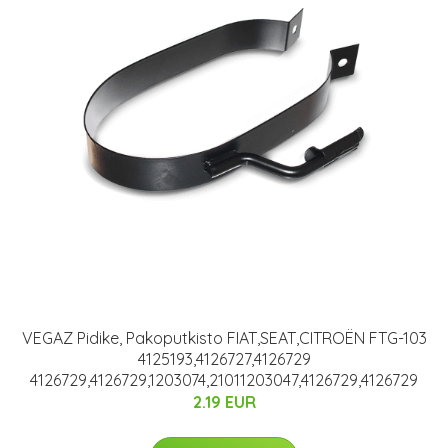
VEGAZ Pidike, Pakoputkisto FIAT,SEAT,CITROËN FTG-103
4125193,4126727,4126729
4126729,4126729,1203074,21011203047,4126729,4126729
2.19 EUR