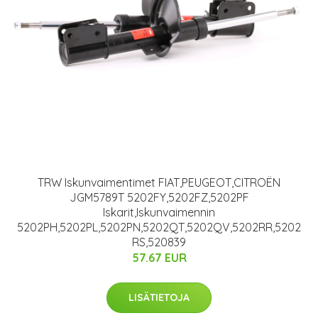
TRW Iskunvaimentimet FIAT,PEUGEOT,CITROËN
JGM5789T 5202FY,5202FZ,5202PF
Iskarit,Iskunvaimennin
5202PH,5202PL,5202PN,5202QT,5202QV,5202RR,5202
RS,520839
57.67 EUR
LISÄTIETOJA