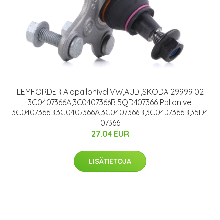
LEMFÖRDER Alapallonivel VW,AUDI,SKODA 29999 02
3C0407366A,3C0407366B,5QD407366 Pallonivel
3C0407366B,3C0407366A,3C0407366B,3C0407366B,35D4
07366
27.04 EUR
LISÄTIETOJA