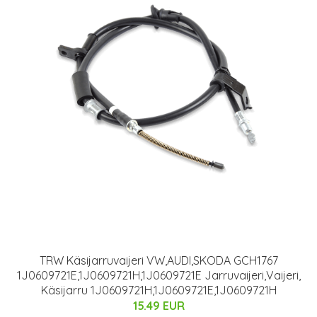
TRW Käsijarruvaijeri VW,AUDI,SKODA GCH1767
1J0609721E,1J0609721H,1J0609721E Jarruvaijeri,Vaijeri,
Käsijarru 1J0609721H,1J0609721E,1J0609721H
15.49 EUR