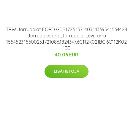
TRW Jarrupalat FORD GDB1723 1371403,1433954,1534428
Jarrupalasarja,Jarrupala, Levyjarru
1554523,1560023,1721086,1824347,6C112K021BC,6C112K02
1BE
40.06 EUR
LISÄTIETOJA