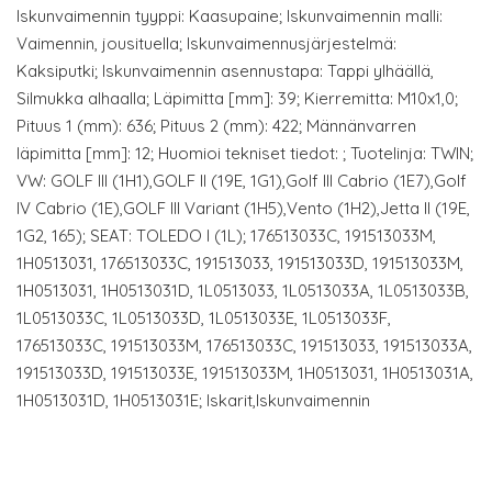
Iskunvaimennin tyyppi: Kaasupaine; Iskunvaimennin malli:
Vaimennin, jousituella; Iskunvaimennusjärjestelmä:
Kaksiputki; Iskunvaimennin asennustapa: Tappi ylhäällä,
Silmukka alhaalla; Läpimitta [mm]: 39; Kierremitta: M10x1,0;
Pituus 1 (mm): 636; Pituus 2 (mm): 422; Männänvarren
läpimitta [mm]: 12; Huomioi tekniset tiedot: ; Tuotelinja: TWIN;
VW: GOLF III (1H1),GOLF II (19E, 1G1),Golf III Cabrio (1E7),Golf
IV Cabrio (1E),GOLF III Variant (1H5),Vento (1H2),Jetta II (19E,
1G2, 165); SEAT: TOLEDO I (1L); 176513033C, 191513033M,
1H0513031, 176513033C, 191513033, 191513033D, 191513033M,
1H0513031, 1H0513031D, 1L0513033, 1L0513033A, 1L0513033B,
1L0513033C, 1L0513033D, 1L0513033E, 1L0513033F,
176513033C, 191513033M, 176513033C, 191513033, 191513033A,
191513033D, 191513033E, 191513033M, 1H0513031, 1H0513031A,
1H0513031D, 1H0513031E; Iskarit,Iskunvaimennin