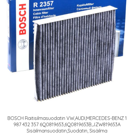
BOSCH Raitisilmasuodatin VW,AUDI,MERCEDES-BENZ 1
987 432 357 6Q0819653,6Q0819653B,JZW819653A
Sisäilmansuodatin,Suodatin, Sisäilma