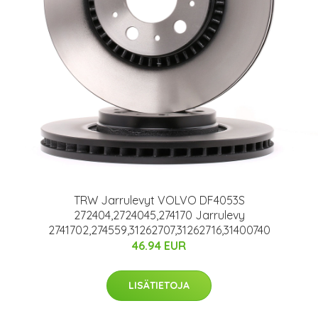
TRW Jarrulevyt VOLVO DF4053S
272404,2724045,274170 Jarrulevy
2741702,274559,31262707,31262716,31400740
46.94 EUR
LISÄTIETOJA