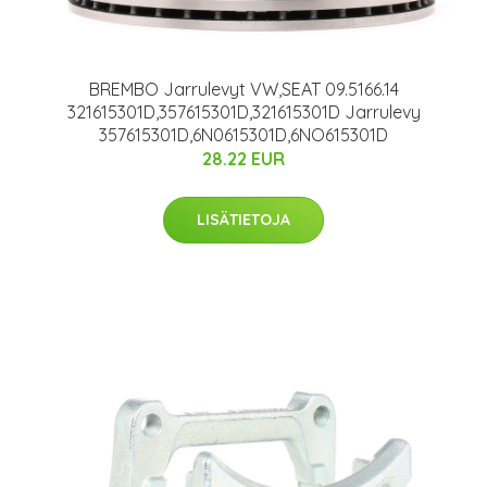
BREMBO Jarrulevyt VW,SEAT 09.5166.14
321615301D,357615301D,321615301D Jarrulevy
357615301D,6N0615301D,6NO615301D
28.22 EUR
LISÄTIETOJA