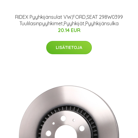
RIDEX Pyyhkijänsulat VW,FORD,SEAT 298W0399
Tuulilasinpyyhkimet,Pyyhkijät,Pyyhkijänsulka
20.14 EUR
LISÄTIETOJA