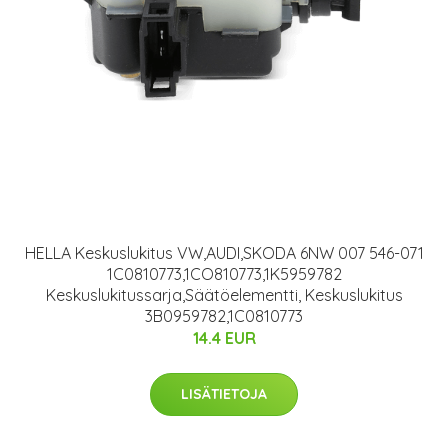
HELLA Keskuslukitus VW,AUDI,SKODA 6NW 007 546-071
1C0810773,1CO810773,1K5959782
Keskuslukitussarja,Säätöelementti, Keskuslukitus
3B0959782,1C0810773
14.4 EUR
LISÄTIETOJA