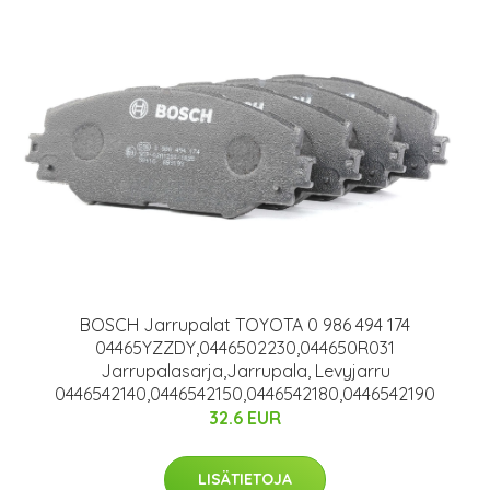
BOSCH Jarrupalat TOYOTA 0 986 494 174
04465YZZDY,0446502230,044650R031
Jarrupalasarja,Jarrupala, Levyjarru
0446542140,0446542150,0446542180,0446542190
32.6 EUR
LISÄTIETOJA