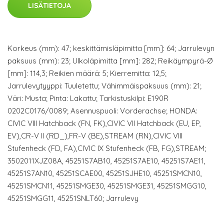
LISÄTIETOJA
Korkeus (mm): 47; keskittämisläpimitta [mm]: 64; Jarrulevyn
paksuus (mm): 23; Ulkoläpimitta [mm]: 282; Reikäympyrä-Ø
[mm]: 114,3; Reikien määrä: 5; Kierremitta: 12,5;
Jarrulevytyyppi: Tuuletettu; Vähimmäispaksuus (mm): 21;
Väri: Musta; Pinta: Lakattu; Tarkistuskilpi: E190R
0202C0176/0089; Asennuspuoli: Vorderachse; HONDA:
CIVIC VIII Hatchback (FN, FK),CIVIC VII Hatchback (EU, EP,
EV),CR-V II (RD_),FR-V (BE),STREAM (RN),CIVIC VIII
Stufenheck (FD, FA),CIVIC IX Stufenheck (FB, FG),STREAM;
3502011XJZ08A, 45251S7AB10, 45251S7AE10, 45251S7AE11,
45251S7AN10, 45251SCAE00, 45251SJHE10, 45251SMCN10,
45251SMCN11, 45251SMGE30, 45251SMGE31, 45251SMGG10,
45251SMGG11, 45251SNLT60; Jarrulevy