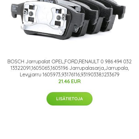
BOSCH Jarrupalat OPEL,FORD,RENAULT 0 986 494 032
13322091,1605065,1605196 Jarrupalasarja,Jarrupala,
Levyjarru 1605973,93176116,93190338,1233679
21.46 EUR
LISÄTIETOJA