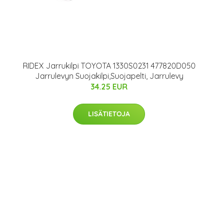
RIDEX Jarrukilpi TOYOTA 1330S0231 477820D050
Jarrulevyn Suojakilpi,Suojapelti, Jarrulevy
34.25 EUR
LISÄTIETOJA