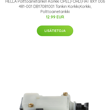
HELLA Polttoainetankin Korkki OPEL,FORD,FIAT 8XY 006
481-001 DB17081001 Tankin Korkki,Korkki,
Polttoainetankki
12.99 EUR
LISÄTIETOJA