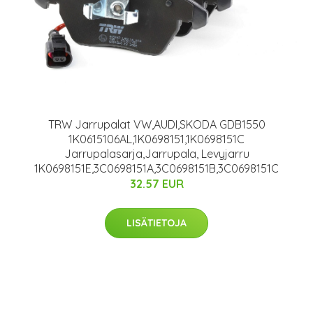
TRW Jarrupalat VW,AUDI,SKODA GDB1550
1K0615106AL,1K0698151,1K0698151C
Jarrupalasarja,Jarrupala, Levyjarru
1K0698151E,3C0698151A,3C0698151B,3C0698151C
32.57 EUR
LISÄTIETOJA