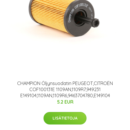
CHAMPION Öljynsuodatin PEUGEOT,CITROËN
COF100131E 1109AN,1109R7,949231
E149104,1109AN,1109R6,9463704780,E149104
5.2 EUR
LISÄTIETOJA