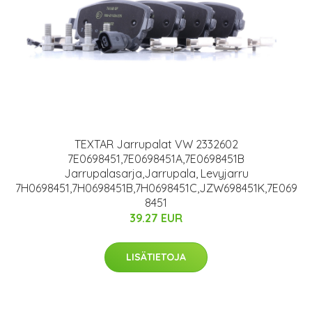
TEXTAR Jarrupalat VW 2332602
7E0698451,7E0698451A,7E0698451B
Jarrupalasarja,Jarrupala, Levyjarru
7H0698451,7H0698451B,7H0698451C,JZW698451K,7E069
8451
39.27 EUR
LISÄTIETOJA