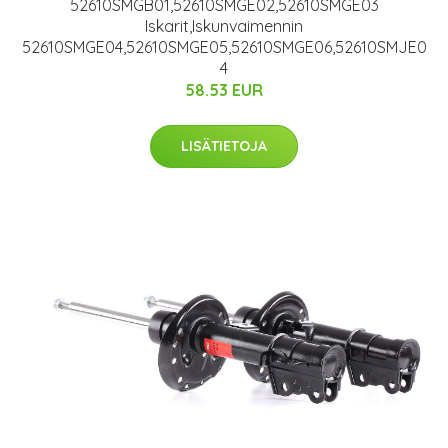
52610SMGB01,52610SMGE02,52610SMGE03
Iskarit,Iskunvaimennin
52610SMGE04,52610SMGE05,52610SMGE06,52610SMJE0
4
58.53 EUR
LISÄTIETOJA