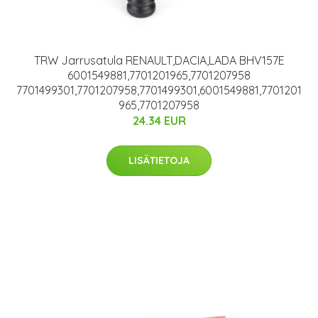
TRW Jarrusatula RENAULT,DACIA,LADA BHV157E
6001549881,7701201965,7701207958
7701499301,7701207958,7701499301,6001549881,7701201
965,7701207958
24.34 EUR
LISÄTIETOJA