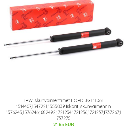
TRW Iskunvaimentimet FORD JGT1106T
1514407,1547221,1555039 Iskarit,Iskunvaimennin
1576245,1576246,1682492,1721234,1721236,1721237,1737267,1
737275
21.65 EUR