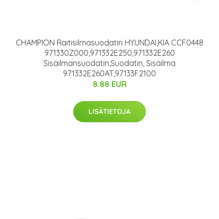
CHAMPION Raitisilmasuodatin HYUNDAI,KIA CCF0448
971330Z000,971332E250,971332E260
Sisäilmansuodatin,Suodatin, Sisäilma
971332E260AT,97133F2100
8.88 EUR
LISÄTIETOJA