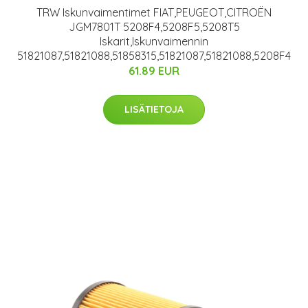
TRW Iskunvaimentimet FIAT,PEUGEOT,CITROËN
JGM7801T 5208F4,5208F5,5208T5
Iskarit,Iskunvaimennin
51821087,51821088,51858315,51821087,51821088,5208F4
61.89 EUR
LISÄTIETOJA