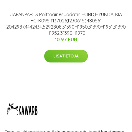
JAPANPARTS Polttoainesuodatin FORD,HYUNDAI,KIA
FC-K09S 1137026,1230645,1480561
2042987,4442434,5292808,31390H1950,31390H1951,31390
H1952,31390H1970
10.97 EUR
LISÄTIETOJA
Osta kaikki moottoripyörävarusteet edullisesti kauttamme.