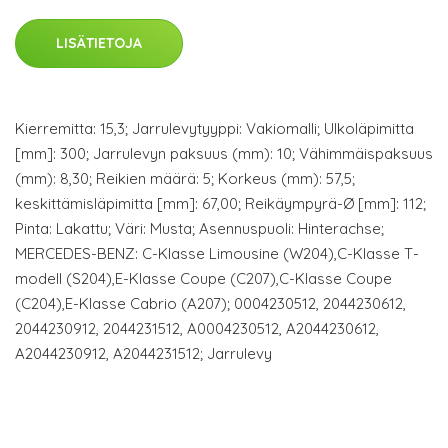
LISÄTIETOJA
Kierremitta: 15,3; Jarrulevytyyppi: Vakiomalli; Ulkoläpimitta
[mm]: 300; Jarrulevyn paksuus (mm): 10; Vähimmäispaksuus
(mm): 8,30; Reikien määrä: 5; Korkeus (mm): 57,5;
keskittämisläpimitta [mm]: 67,00; Reikäympyrä-Ø [mm]: 112;
Pinta: Lakattu; Väri: Musta; Asennuspuoli: Hinterachse;
MERCEDES-BENZ: C-Klasse Limousine (W204),C-Klasse T-
modell (S204),E-Klasse Coupe (C207),C-Klasse Coupe
(C204),E-Klasse Cabrio (A207); 0004230512, 2044230612,
2044230912, 2044231512, A0004230512, A2044230612,
A2044230912, A2044231512; Jarrulevy