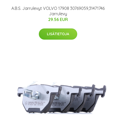
A.B.S. Jarrulevyt VOLVO 17908 30769059,31471746
Jarrulevy
29.56 EUR
LISÄTIETOJA