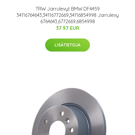
TRW Jarrulevyt BMW DF4459
34116764643,34116772669,34116854998 Jarrulevy
6764643,6772669,6854998
37.97 EUR
LISÄTIETOJA