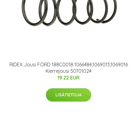
RIDEX Jousi FORD 188C0018 1066484,1069013,1069016
Kierrejousi 50701024
19.22 EUR
LISÄTIETOJA