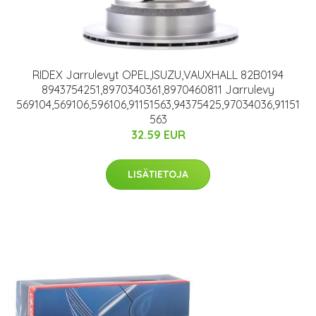
RIDEX Jarrulevyt OPEL,ISUZU,VAUXHALL 82B0194
8943754251,8970340361,8970460811 Jarrulevy
569104,569106,596106,91151563,94375425,97034036,91151
563
32.59 EUR
LISÄTIETOJA