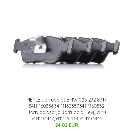
MEYLE Jarrupalat BMW 025 232 8717
34111160356,34111160357,34111160532
Jarrupalasarja,Jarrupala, Levyjarru
34111161437,34111161438,34111161445
24.02 EUR