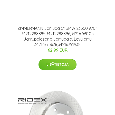
ZIMMERMANN Jarrupalat BMW 23550.970.1
34212288895,34212288896,34216769105
Jarrupalasarja,Jarrupala, Levyjarru
34216775678,34216791938
62.99 EUR
LISÄTIETOJA