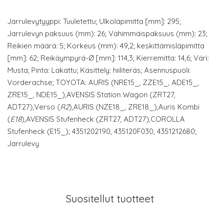
Jarrulevytyyppi: Tuuletettu; Ulkoläpimitta [mm]: 295;
Jarrulevyn paksuus (mm): 26; Vähimmäispaksuus (mm): 23;
Reikien määrä: 5; Korkeus (mm): 49,2; keskittämisläpimitta
[mm]: 62; Reikäympyrä-Ø [mm]: 114,3; Kierremitta: 14,6; Väri:
Musta; Pinta: Lakattu; Käsittely: hiiliteräs; Asennuspuoli:
Vorderachse; TOYOTA: AURIS (NRE15_, ZZE15_, ADE15_,
ZRE15_, NDE15_),AVENSIS Station Wagon (ZRT27,
ADT27),Verso (
R2
),AURIS (NZE18_, ZRE18_),Auris Kombi
(
E18
),AVENSIS Stufenheck (ZRT27, ADT27),COROLLA
Stufenheck (E15_); 4351202190, 435120F030, 4351212680;
Jarrulevy
Suositellut tuotteet