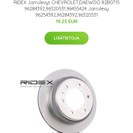
RIDEX Jarrulevyt CHEVROLET,DAEWOO 82B0715
96284392,96320531,96455424 Jarrulevy
96254392,96284392,96320531
19.25 EUR
LISÄTIETOJA