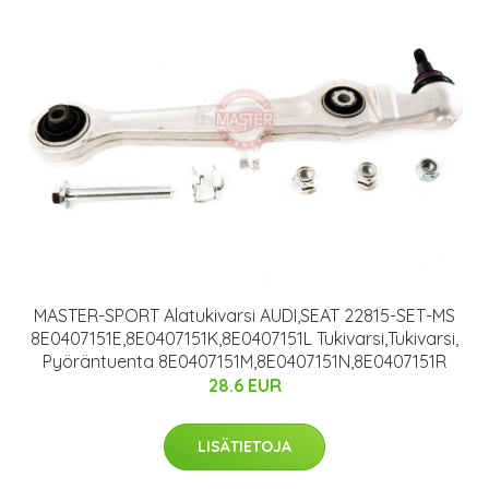
MASTER-SPORT Alatukivarsi AUDI,SEAT 22815-SET-MS
8E0407151E,8E0407151K,8E0407151L Tukivarsi,Tukivarsi,
Pyöräntuenta 8E0407151M,8E0407151N,8E0407151R
28.6 EUR
LISÄTIETOJA