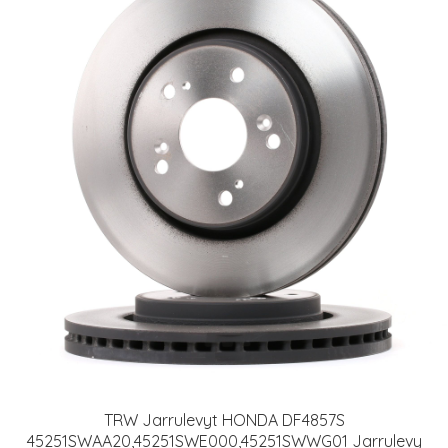
TRW Jarrulevyt HONDA DF4857S
45251SWAA20,45251SWE000,45251SWWG01 Jarrulevy