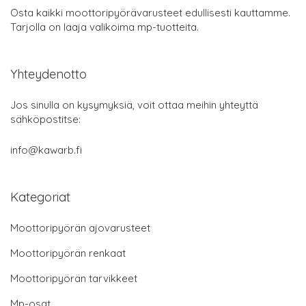
Osta kaikki moottoripyörävarusteet edullisesti kauttamme.
Tarjolla on laaja valikoima mp-tuotteita.
Yhteydenotto
Jos sinulla on kysymyksiä, voit ottaa meihin yhteyttä
sähköpostitse:
info@kawarb.fi
Kategoriat
Moottoripyörän ajovarusteet
Moottoripyörän renkaat
Moottoripyörän tarvikkeet
Mp-osat