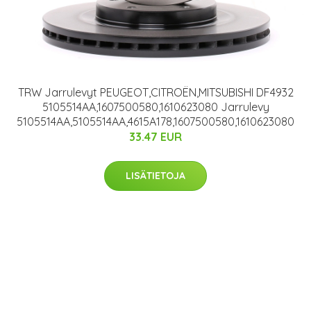
TRW Jarrulevyt PEUGEOT,CITROËN,MITSUBISHI DF4932
5105514AA,1607500580,1610623080 Jarrulevy
5105514AA,5105514AA,4615A178,1607500580,1610623080
33.47 EUR
LISÄTIETOJA