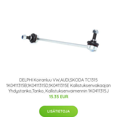
DELPHI Koiranluu VW,AUDI,SKODA TC1315
1K0411315B,1K0411315D,1K0411315E Kallistuksenvakaajan
Yhdystanko,Tanko, Kallistuksenvaimennin 1K0411315J
15.35 EUR
LISÄTIETOJA