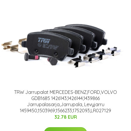
TRW Jarrupalat MERCEDES-BENZ,FORD,VOLVO
GDB1685 1426143,1426144,1439866
Jarrupalasarja,Jarrupala, Levyjarru
1459450,1503969,1566233,1752093,LR027129
32.78 EUR