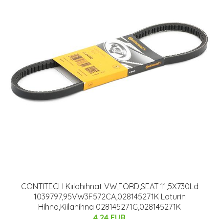
CONTITECH Kiilahihnat VW,FORD,SEAT 11,5X730Ld
1039797,95VW3F572CA,028145271K Laturin
Hihna,Kiilahihna 028145271G,028145271K
4.24 EUR