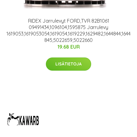
RIDEX Jarrulevyt FORD,TVR 82B1061
09491434,1096104,1595875 Jarrulevy
1619053,1619053054,1619054,1619229,1629482,1644844,1644
845,5022659,5022660
19.68 EUR
LISÄTIETOJA