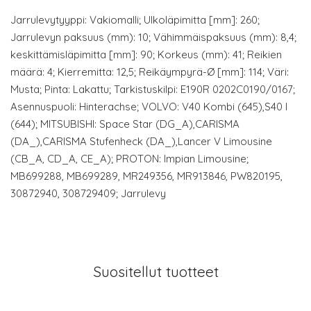
Jarrulevytyyppi: Vakiomalli; Ulkoläpimitta [mm]: 260;
Jarrulevyn paksuus (mm): 10; Vähimmäispaksuus (mm): 8,4;
keskittämisläpimitta [mm]: 90; Korkeus (mm): 41; Reikien
määrä: 4; Kierremitta: 12,5; Reikäympyrä-Ø [mm]: 114; Väri:
Musta; Pinta: Lakattu; Tarkistuskilpi: E190R 0202C0190/0167;
Asennuspuoli: Hinterachse; VOLVO: V40 Kombi (645),S40 I
(644); MITSUBISHI: Space Star (DG_A),CARISMA
(DA_),CARISMA Stufenheck (DA_),Lancer V Limousine
(CB_A, CD_A, CE_A); PROTON: Impian Limousine;
MB699288, MB699289, MR249356, MR913846, PW820195,
30872940, 308729409; Jarrulevy
Suositellut tuotteet