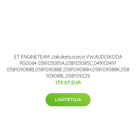
ET ENGINETEAM Jakoketjusarja VW,AUDI,SKODA
RS0064 038103085A,038103085C,049103491
058109088B,058109088E,058109088H,058109088K,058
109088L,058109229
173.07 EUR
LISÄTIETOJA