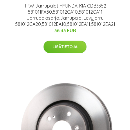
TRW Jarrupalat HYUNDAI,KIA GDB3352
581011FA50,581012CA10,581012CA11
Jarrupalasarja,Jarrupala, Levyjarru
581012CA20,581012EA10,581012EA11,581012EA21
36.33 EUR
LISÄTIETOJA