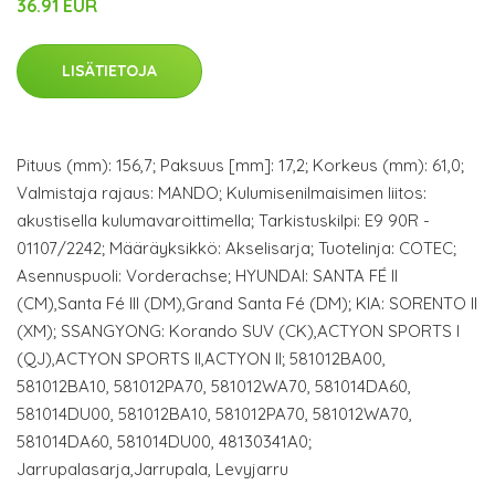
36.91 EUR
LISÄTIETOJA
Pituus (mm): 156,7; Paksuus [mm]: 17,2; Korkeus (mm): 61,0;
Valmistaja rajaus: MANDO; Kulumisenilmaisimen liitos:
akustisella kulumavaroittimella; Tarkistuskilpi: E9 90R -
01107/2242; Määräyksikkö: Akselisarja; Tuotelinja: COTEC;
Asennuspuoli: Vorderachse; HYUNDAI: SANTA FÉ II
(CM),Santa Fé III (DM),Grand Santa Fé (DM); KIA: SORENTO II
(XM); SSANGYONG: Korando SUV (CK),ACTYON SPORTS I
(QJ),ACTYON SPORTS II,ACTYON II; 581012BA00,
581012BA10, 581012PA70, 581012WA70, 581014DA60,
581014DU00, 581012BA10, 581012PA70, 581012WA70,
581014DA60, 581014DU00, 48130341A0;
Jarrupalasarja,Jarrupala, Levyjarru