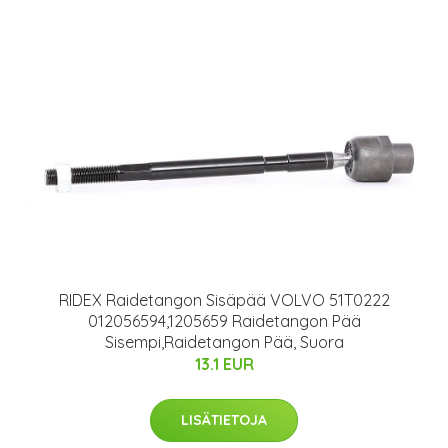
RIDEX Raidetangon Sisäpää VOLVO 51T0222
012056594,1205659 Raidetangon Pää
Sisempi,Raidetangon Pää, Suora
13.1 EUR
LISÄTIETOJA