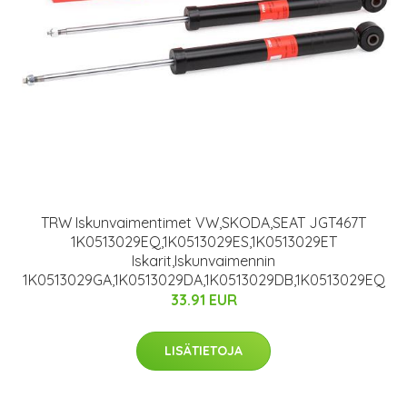
TRW Iskunvaimentimet VW,SKODA,SEAT JGT467T
1K0513029EQ,1K0513029ES,1K0513029ET
Iskarit,Iskunvaimennin
1K0513029GA,1K0513029DA,1K0513029DB,1K0513029EQ
33.91 EUR
LISÄTIETOJA