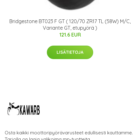
Bridgestone BT023 F GT ( 120/70 ZR17 TL (58W) M/C,
Variante GT, etupyörä )
121.6 EUR
LISÄTIETOJA
Osta kaikki moottoripyörävarusteet edullisesti kauttamme.
Tarjolla on laaja valikoima mp-tuotteita.