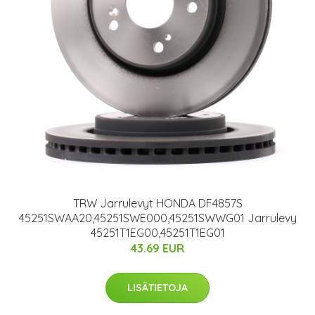
TRW Jarrulevyt HONDA DF4857S
45251SWAA20,45251SWE000,45251SWWG01 Jarrulevy
45251T1EG00,45251T1EG01
43.69 EUR
LISÄTIETOJA