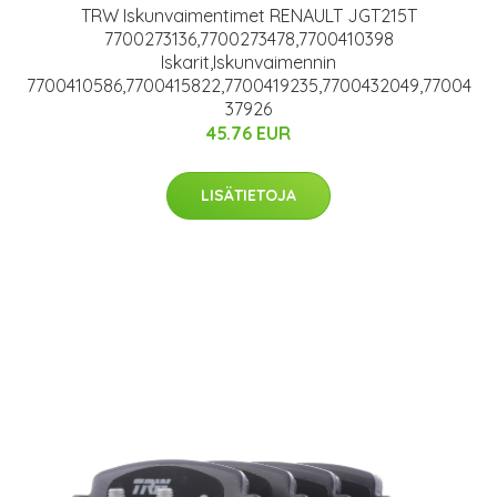
TRW Iskunvaimentimet RENAULT JGT215T
7700273136,7700273478,7700410398
Iskarit,Iskunvaimennin
7700410586,7700415822,7700419235,7700432049,77004
37926
45.76 EUR
LISÄTIETOJA