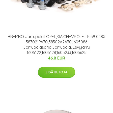
BREMBO Jarrupalat OPEL,KIA,CHEVROLET P 59 038X
583021PA30,58302A2A30,1605086
Jarrupalasarja,Jarrupala, Levyjarru
1605122,1605128,1605233,1605625
46.8 EUR
LISÄTIETOJA