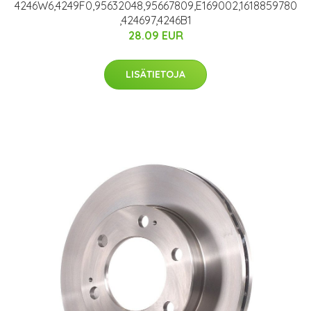
4246W6,4249F0,95632048,95667809,E169002,1618859780
,424697,4246B1
28.09 EUR
LISÄTIETOJA