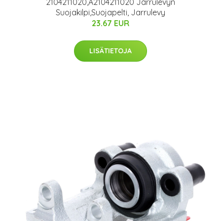
2104211020,A2104211020 Jarrulevyn
Suojakilpi,Suojapelti, Jarrulevy
23.67 EUR
LISÄTIETOJA