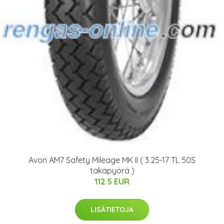
Avon AM7 Safety Mileage MK II ( 3.25-17 TL 50S
takapyörä )
112.5 EUR
LISÄTIETOJA