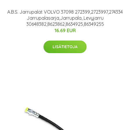
A.B.S. Jarrupalat VOLVO 37098 272399,2723997,274334
Jarrupalasarja,Jarrupala, Levyjarru
30648382,8623862,8634925,86349255
16.69 EUR
LISÄTIETOJA