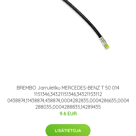
BREMBO Jarruletku MERCEDES-BENZ T 50 014
1151346,34321151346,34321153112
0438874,11438874,438874,0004282835,0004286635,0004
288035,0004288835,14289435
9.6 EUR
LISÄTIETOJA