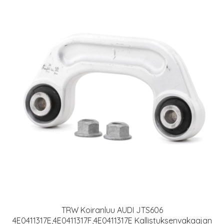
TRW Koiranluu AUDI JTS606
4E0411317E,4E0411317F,4E0411317E Kallistuksenvakaajan