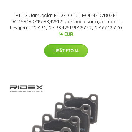
RIDEX Jarrupalat PEUGEOT,CITROËN 402B0214
1611458480,415188,425121 Jarrupalasarja,Jarrupala,
Levyjarru 425134,425138,425139,425142,425167,425170
14 EUR
LISÄTIETOJA