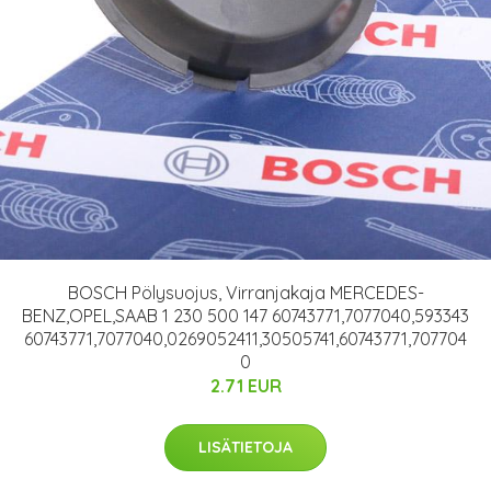
BOSCH Pölysuojus, Virranjakaja MERCEDES-
BENZ,OPEL,SAAB 1 230 500 147 60743771,7077040,593343
60743771,7077040,0269052411,30505741,60743771,707704
0
2.71 EUR
LISÄTIETOJA