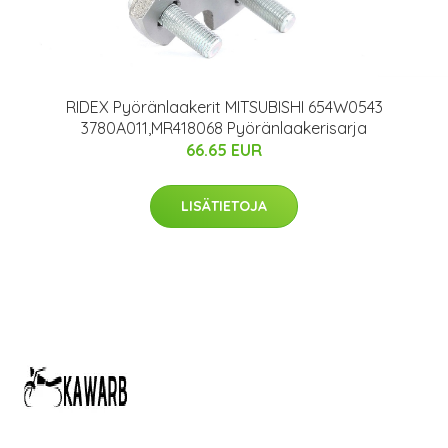
RIDEX Pyöränlaakerit MITSUBISHI 654W0543
3780A011,MR418068 Pyöränlaakerisarja
66.65 EUR
LISÄTIETOJA