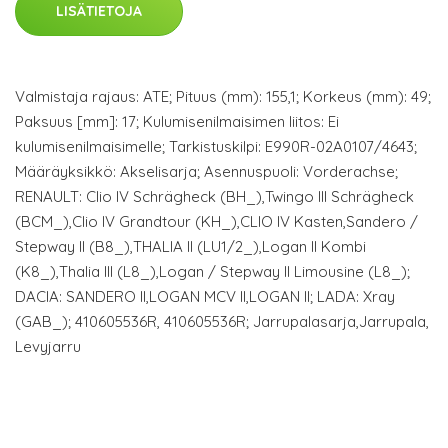
LISÄTIETOJA
Valmistaja rajaus: ATE; Pituus (mm): 155,1; Korkeus (mm): 49;
Paksuus [mm]: 17; Kulumisenilmaisimen liitos: Ei
kulumisenilmaisimelle; Tarkistuskilpi: E990R-02A0107/4643;
Määräyksikkö: Akselisarja; Asennuspuoli: Vorderachse;
RENAULT: Clio IV Schrägheck (BH_),Twingo III Schrägheck
(BCM_),Clio IV Grandtour (KH_),CLIO IV Kasten,Sandero /
Stepway II (B8_),THALIA II (LU1/2_),Logan II Kombi
(K8_),Thalia III (L8_),Logan / Stepway II Limousine (L8_);
DACIA: SANDERO II,LOGAN MCV II,LOGAN II; LADA: Xray
(GAB_); 410605536R, 410605536R; Jarrupalasarja,Jarrupala,
Levyjarru