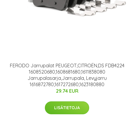
FERODO Jarrupalat PEUGEOT,CITROËN,DS FDB4224
1608520680,1608681680,1611838080
Jarrupalasarja,Jarrupala, Levyjarru
1616872780,1617272680,1623180880
29.74 EUR
LISÄTIETOJA