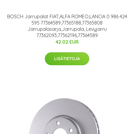
BOSCH Jarrupalat FIAT,ALFA ROMEO,LANCIA 0 986 424
595 77364589,77365188,77365808
Jarrupalasarja,Jarrupala, Levyjarru
77362093,77362196,77364589
42.02 EUR
LISÄTIETOJA