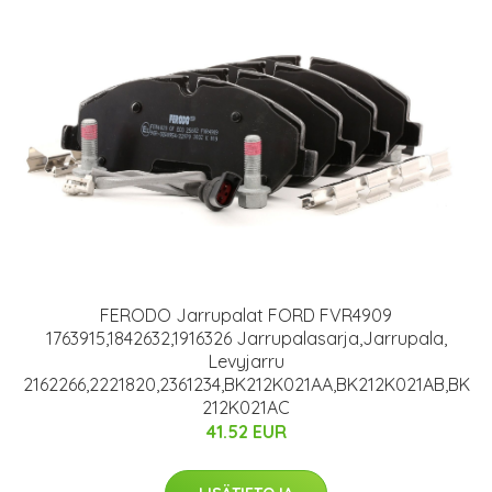
FERODO Jarrupalat FORD FVR4909
1763915,1842632,1916326 Jarrupalasarja,Jarrupala,
Levyjarru
2162266,2221820,2361234,BK212K021AA,BK212K021AB,BK
212K021AC
41.52 EUR